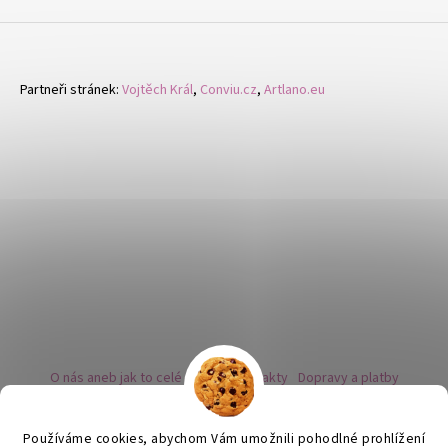
Partneři stránek:
Vojtěch Král
,
Conviu.cz
,
Artlano.eu
O nás aneb jak to celé začalo
Kontakty
Dopravy a platby
Kovy a puncovní značky
Naše nabídka náušnic
Novinky
Facebook - sledujte nás
Instagram - sledujte nás
BLOG
Obchodní podmínky
Ochrana osobních údajů
Používáme cookies, abychom Vám umožnili pohodlné prohlížení