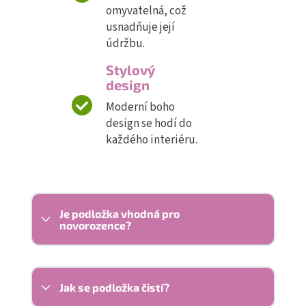
omyvatelná, což
usnadňuje její
údržbu.
Stylový
design
Moderní boho
design se hodí do
každého interiéru.
Je podložka vhodná pro
novorozence?
Jak se podložka čistí?