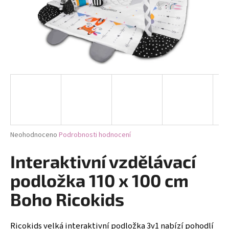
a
j
í
t
?
HLEDAT
Průměrné
Neohodnoceno
Podrobnosti hodnocení
hodnocení
produktu
Interaktivní vzdělávací
D
je
0,0
o
podložka 110 x 100 cm
z
p
5
Boho Ricokids
o
hvězdiček.
r
u
Ricokids velká interaktivní podložka 3v1 nabízí pohodlí