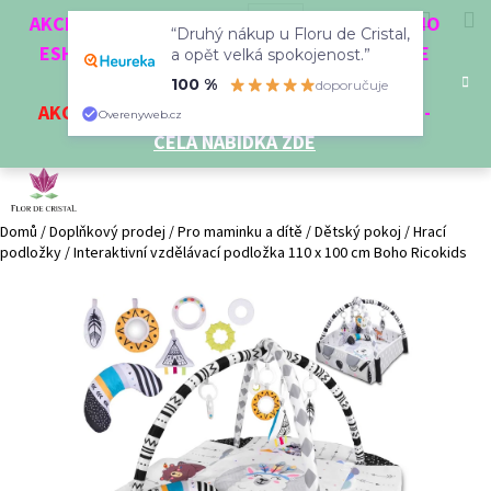
K
Přejít
Hledat
Nákup
M
Přihlášení
CZK
AKCE 3 + 1 ZDARMA. NAKUPTE 4 VĚCI Z NAŠEHO
na
“Druhý nákup u Floru de Cristal,
o
obsah
ESHOPU A ČTVRTÝ NEJLEVNĚJŠÍ DOSTANETE
Zpět
Zpět
a opět velká spokojenost.”
košík
š
ZDARMA!
100 %
doporučuje
í
AKCE
NA VYBRANÉ VÝROBKY
-
SLEVA AŽ 35%
-
C
Overenyweb.cz
k
CELÁ NABÍDKA ZDE
o
p
o
t
Domů
/
Doplňkový prodej
/
Pro maminku a dítě
/
Dětský pokoj
/
Hrací
podložky
/
Interaktivní vzdělávací podložka 110 x 100 cm Boho Ricokids
ř
e
b
u
j
e
t
e
n