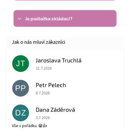
Je podložka skládací?
Jaroslava Truchlá
JT
Hodnocení obchodu je 5 z 5 hvězdiček.
21.7.2026
Petr Pelech
PP
Hodnocení obchodu je 5 z 5 hvězdiček.
6.7.2026
Dana Záděrová
DZ
Hodnocení obchodu je 5 z 5 hvězdiček.
3.7.2026
Vše v pořádku. 😁👍