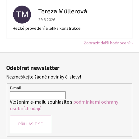
Tereza Müllerová
TM
Hodnocení obchodu je 5 z 5 hvězdiček.
29.6.2026
Hezké provedení a lehká konstrukce
Zobrazit další hodnocení
Z
á
Odebírat newsletter
p
Nezmeškejte žádné novinky či slevy!
a
t
E-mail
í
Vložením e-mailu souhlasíte s
podmínkami ochrany
osobních údajů
PŘIHLÁSIT SE