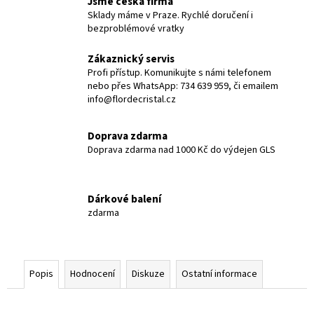
Jsme česká firma
Sklady máme v Praze. Rychlé doručení i
bezproblémové vratky
Zákaznický servis
Profi přístup. Komunikujte s námi telefonem
nebo přes WhatsApp: 734 639 959, či emailem
info@flordecristal.cz
Doprava zdarma
Doprava zdarma nad 1000 Kč do výdejen GLS
Dárkové balení
zdarma
Popis
Hodnocení
Diskuze
Ostatní informace