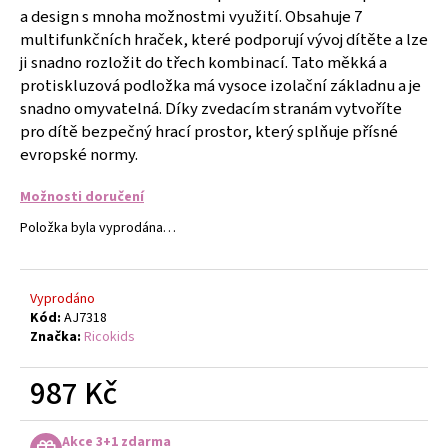
č
a design s mnoha možnostmi využití. Obsahuje 7
u
multifunkčních hraček, které podporují vývoj dítěte a lze
j
ji snadno rozložit do třech kombinací. Tato měkká a
e
protiskluzová podložka má vysoce izolační základnu a je
m
snadno omyvatelná. Díky zvedacím stranám vytvoříte
e
pro dítě bezpečný hrací prostor, který splňuje přísné
evropské normy.
GUMIČKY
NA
Možnosti doručení
VÝROBU
NÁRAMKŮ
Položka byla vyprodána…
SADA
4400KS
FLOR
DE
Vyprodáno
CRISTAL
Kód:
AJ7318
299
Značka:
Ricokids
Kč
987 Kč
Měrná
cena:
Akce 3+1 zdarma