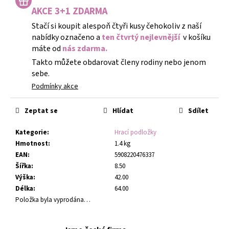
AKCE 3+1 ZDARMA
Stačí si koupit alespoň čtyři kusy čehokoliv z naší
nabídky označeno a
ten čtvrtý nejlevnější
v košíku
máte od
nás zdarma.
Takto můžete obdarovat členy rodiny nebo jenom
sebe.
Podmínky akce
Zeptat se
Hlídat
Sdílet
Kategorie
:
Hrací podložky
Hmotnost
:
1.4 kg
EAN
:
5908220476337
Šířka
:
8.50
Výška
:
42.00
Délka
:
64.00
Položka byla vyprodána…