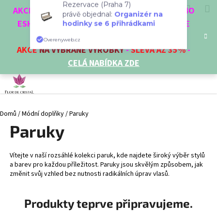
K
Přejít
Hledat
Nákup
M
Přihlášení
CZK
AKCE 3 + 1 ZDARMA. NAKUPTE 4 VĚCI Z NAŠEHO
Rezervace (Praha 7)
na
o
právě objednal:
Organizér na
obsah
ESHOPU A ČTVRTÝ NEJLEVNĚJŠÍ DOSTANETE
Zpět
Zpět
košík
š
hodinky se 6 přihrádkami
ZDARMA!
í
Overenyweb.cz
AKCE
NA VYBRANÉ VÝROBKY
-
SLEVA AŽ 35%
-
C
k
CELÁ NABÍDKA ZDE
o
p
o
t
Domů
/
Módní doplňky
/
Paruky
ř
Paruky
e
b
u
Vítejte v naší rozsáhlé kolekci paruk, kde najdete široký výběr stylů
j
a barev pro každou příležitost. Paruky jsou skvělým způsobem, jak
změnit svůj vzhled bez nutnosti radikálních úprav vlasů.
e
t
Produkty teprve připravujeme.
e
n