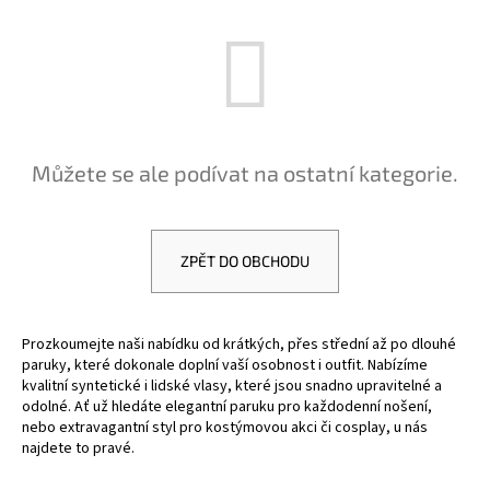
a
j
í
t
?
Můžete se ale podívat na ostatní kategorie.
HLEDAT
ZPĚT DO OBCHODU
Prozkoumejte naši nabídku od krátkých, přes střední až po dlouhé
D
paruky, které dokonale doplní vaší osobnost i outfit. Nabízíme
o
kvalitní syntetické i lidské vlasy, které jsou snadno upravitelné a
p
odolné. Ať už hledáte elegantní paruku pro každodenní nošení,
o
nebo extravagantní styl pro kostýmovou akci či cosplay, u nás
r
najdete to pravé.
u