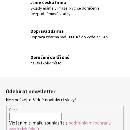
č
Jsme česká firma
u
Sklady máme v Praze. Rychlé doručení i
j
bezproblémové vratky
e
m
Doprava zdarma
e
Doprava zdarma nad 1000 Kč do výdejen GLS
DĚTSKÉ
STŘÍBRNÉ
Doručení do tří dnů
NÁUŠNICE
na jakékoliv místo
VÁŽKA
249
Kč
Z
á
Odebírat newsletter
p
Nezmeškejte žádné novinky či slevy!
a
t
E-mail
í
Vložením e-mailu souhlasíte s
podmínkami ochrany
osobních údajů