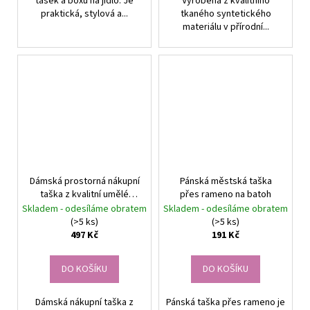
tašek a boxů na jídlo. Je
Vyrobena z kvalitního
praktická, stylová a...
tkaného syntetického
materiálu v přírodní...
Dámská prostorná nákupní
Pánská městská taška
taška z kvalitní umělé
přes rameno na batoh
kůže, černá, 40x25 cm s
Skladem - odesíláme obratem
Skladem - odesíláme obratem
odnímatelným ramenním
(>5 ks)
(>5 ks)
popruhem
497 Kč
191 Kč
DO KOŠÍKU
DO KOŠÍKU
Dámská nákupní taška z
Pánská taška přes rameno je