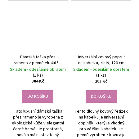
Dámská taška přes
Univerzální kovový popruh
rameno z pevné ekokůže,
na kabelku, zlatý, 120 cm
černá, 20x15 cm s
Skladem - odesíláme obratem
Skladem - odesíláme obratem
nastavitelným popruhem
(1 ks)
(1 ks)
304 Kč
203 Kč
DO KOŠÍKU
DO KOŠÍKU
Tato luxusní dámská taška
Tento dlouhý kovový řetízek
přes rameno je vyrobena z
na kabelku je univerzální
ekologické kůže v elegantní
doplněk, který je vhodný
černé barvě. Je prostorná,
pro většinu kabelek. Je
nová a má nastavitelný
pevně vyroben z kovu a je