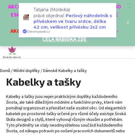
Tatjana (Morávka)
K
Přejít
Hledat
Nákup
M
Přihlášení
CZK
AKCE 3 + 1 ZDARMA. NAKUPTE 4 VĚCI Z NAŠEHO
právě objednal:
Perlový náhrdelník s
na
o
přívěskem ve tvaru srdce, délka
obsah
ESHOPU A ČTVRTÝ NEJLEVNĚJŠÍ DOSTANETE
Zpět
Zpět
košík
š
42 cm, velikost přívěsku 2x2 cm
ZDARMA!
Overenyweb.cz
í
AKCE
NA VYBRANÉ VÝROBKY
-
SLEVA AŽ 35%
-
C
k
CELÁ NABÍDKA ZDE
o
p
o
t
Domů
/
Módní doplňky
/
Dámské Kabelky a tašky
ř
Kabelky a tašky
e
b
u
Kabelky a tašky jsou nejen praktickými doplňky každodenního
j
života, ale také důležitými módními a funkčními prvky, které nám
pomáhají organizovat a přenášet naše osobní věci. Od elegantních
e
kabelek po prostorné tašky určené pro různé účely existuje široká
t
škála designů a stylů, které vyhovují různým vkusům a potřebám.
Tyto předměty se staly neodmyslitelnou součástí každodenního
e
života, od nákupu potravin po nošení pracovních dokumentů nebo
n