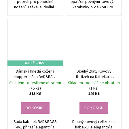
popruh pro pohodlné
opatřen pevnými kovovými
nošení. Taška je ideální...
karabinky. S délkou 120...
496 KČ
–36 %
Dámská hnědá kožená
Dlouhý Zlatý Kovový
shopper taška BAD&BAGS
Řetízek na Kabelku s
s doplňky
Karabinou, 120 cm, 1 cm
Skladem - odesíláme obratem
Skladem - odesíláme obratem
Šířka
(>5 ks)
(1 ks)
313 Kč
146 Kč
DO KOŠÍKU
DO KOŠÍKU
Sada kabelek BAD&BAGS
Dlouhý kovový řetízek na
4v1 přináší elegantní a
kabelku je elegantní a