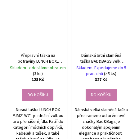
Přepravní taška na
Dámská letní slaměná
potraviny LUNCH BOX,
taška BAD&BAGS velká
uzamykatelná na zip,
taška přes rameno pro
Skladem - odesíláme obratem
Skladem. Expedujeme do 5
polyester, 13 x 15,5 x 12
pláž a volný čas
(3 ks)
prac. dnů
(>5 ks)
cm
128 Kč
327 Kč
DO KOŠÍKU
DO KOŠÍKU
Nosná taška LUNCH BOX
Dámská velká slaměná taška
PJM21WZ1 je ideální volbou
přes rameno od prémiové
pro přenášení jídla. Patří do
značky Bad&Bags je
kategorií módních doplňků,
dokonalým spojením
kabelek a tašek, a také
elegance a praktičnosti.