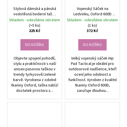
Stylová dámská a pánská
Vojenský Sáček na
vodotěsná bederní taška
Ledvinku, Oxford 600D
– Ideální pro aktivní životní
Tkanina, Nastavitelný
Skladem - odesíláme obratem
Skladem - odesíláme obratem
styl
Popruh, 15x5-13 cm
(>5 ks)
(1 ks)
225 Kč
372 Kč
DO KOŠÍKU
DO KOŠÍKU
Objevte spojení pohodlí,
Velký vojenský sáček Hip
stylu a praktičnosti s naší
Pad Tactical je ideální pro
unisex pasovou taškou v
outdoorové nadšence, kteří
trendy tyrkysově/zelené
ocení jeho odolnost a
barvě. Vyrobena z odolné
funkčnost. Vyroben z kvalitní
tkaniny Oxford, taška nabízí
tkaniny Oxford 600D,
dostatek prostoru s...
zaručuje dlouhou...