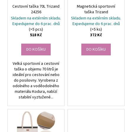
r
ů
Cestovní taška 70L Trizand
Magnetická sportovní
o
24256
taška Trizand
d
Skladem na extérním skladu.
Skladem na extérním skladu.
u
Expedujeme do 6 prac. dnů
Expedujeme do 6 prac. dnů
(>5 pcs)
(>5 ks)
k
518 Kč
372 Kč
t
ů
DO KOŠÍKU
DO KOŠÍKU
Velká sportovní a cestovní
taška o objemu 70 litrů je
ideální pro cestování nebo
do posilovny. Vyrobena z
odolného a voděodolného
materiálu Kodura, nabízí
stabilní vyztužené...