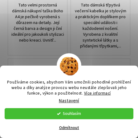
Tato velmi prostorná
Tato dámská třpytivá
dámská nákupní taška Boho
večerní kabelka je stylovým
A4 je pečlivě vyrobená s
a praktickým doplňkem pro
důrazem na detaily. Její
speciální události i
černá barva a design ji činí
každodenní nošení.
ideální pro jakoukoli stylizaci
Vyrobena z kvalitní
nebo kreaci. Uvnitř...
syntetické látky a s
přidanými třpytkami,...
Používáme cookies, abychom Vám umožnili pohodlné prohlížení
webu a díky analýze provozu webu neustále zlepšovali jeho
funkce, výkon a použitelnost.
Více informací
Nastavení
Souhlasím
Dlouhý nastavitelný
Sportovní taška přes
popruh na kabelku, černá
rameno pro pány,
kůže
syntetická tkanina Oxford,
Skladem. Expedujeme do 5
Skladem. Expedujeme do 5
Odmítnout
70-130 cm, 16x23x7 cm
prac. dnů
(>5 ks)
prac. dnů
(>5 ks)