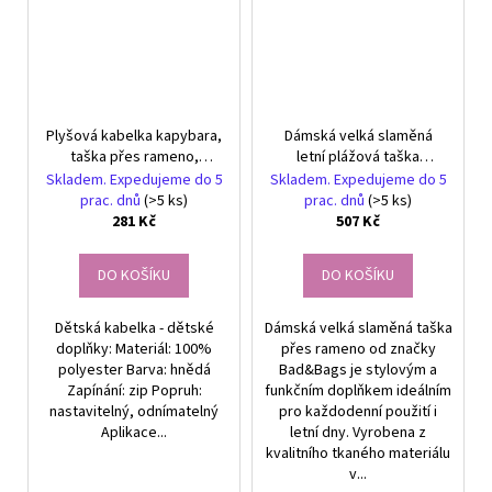
Plyšová kabelka kapybara,
Dámská velká slaměná
taška přes rameno,
letní plážová taška
roztomilá dětská
BAD&BAGS přes rameno
Skladem. Expedujeme do 5
Skladem. Expedujeme do 5
prac. dnů
(>5 ks)
prac. dnů
(>5 ks)
281 Kč
507 Kč
DO KOŠÍKU
DO KOŠÍKU
Dětská kabelka - dětské
Dámská velká slaměná taška
doplňky: Materiál: 100%
přes rameno od značky
polyester Barva: hnědá
Bad&Bags je stylovým a
Zapínání: zip Popruh:
funkčním doplňkem ideálním
nastavitelný, odnímatelný
pro každodenní použití i
Aplikace...
letní dny. Vyrobena z
kvalitního tkaného materiálu
v...