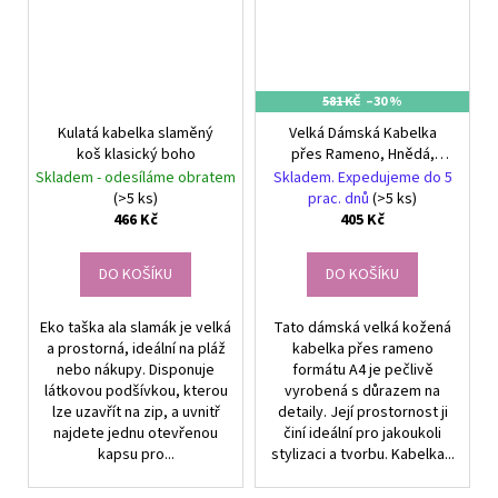
581 KČ
–30 %
Kulatá kabelka slaměný
Velká Dámská Kabelka
koš klasický boho
přes Rameno, Hnědá,
Ekologická Kůže, Formát
Skladem - odesíláme obratem
Skladem. Expedujeme do 5
A4
(>5 ks)
prac. dnů
(>5 ks)
466 Kč
405 Kč
DO KOŠÍKU
DO KOŠÍKU
Eko taška ala slamák je velká
Tato dámská velká kožená
a prostorná, ideální na pláž
kabelka přes rameno
nebo nákupy. Disponuje
formátu A4 je pečlivě
látkovou podšívkou, kterou
vyrobená s důrazem na
lze uzavřít na zip, a uvnitř
detaily. Její prostornost ji
najdete jednu otevřenou
činí ideální pro jakoukoli
kapsu pro...
stylizaci a tvorbu. Kabelka...