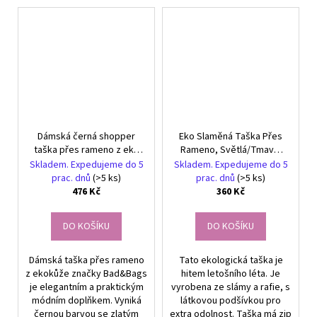
Dámská černá shopper
Eko Slaměná Taška Přes
taška přes rameno z eko
Rameno, Světlá/Tmavá,
kůže BAD&BAGS
Rafie Materiál, 22 cm x 5,5
Skladem. Expedujeme do 5
Skladem. Expedujeme do 5
cm
prac. dnů
(>5 ks)
prac. dnů
(>5 ks)
476 Kč
360 Kč
DO KOŠÍKU
DO KOŠÍKU
Dámská taška přes rameno
Tato ekologická taška je
z ekokůže značky Bad&Bags
hitem letošního léta. Je
je elegantním a praktickým
vyrobena ze slámy a rafie, s
módním doplňkem. Vyniká
látkovou podšívkou pro
černou barvou se zlatým
extra odolnost. Taška má zip