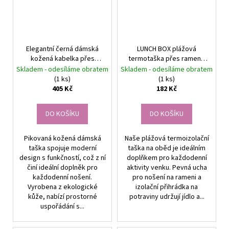
Elegantní černá dámská
LUNCH BOX plážová
kožená kabelka přes
termotaška přes rameno
rameno s prošíváním
dvojitá černá
Skladem - odesíláme obratem
Skladem - odesíláme obratem
(1 ks)
(1 ks)
405 Kč
182 Kč
DO KOŠÍKU
DO KOŠÍKU
Pikovaná kožená dámská
Naše plážová termoizolační
taška spojuje moderní
taška na oběd je ideálním
design s funkčností, což z ní
doplňkem pro každodenní
činí ideální doplněk pro
aktivity venku. Pevná ucha
každodenní nošení.
pro nošení na rameni a
Vyrobena z ekologické
izolační přihrádka na
kůže, nabízí prostorné
potraviny udržují jídlo a...
uspořádání s...