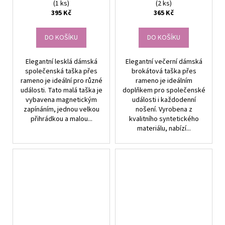
syntetika, 24x14x5 cm
syntetický materiál,
(1 ks)
(2 ks)
24x15x6 cm"
395 Kč
365 Kč
DO KOŠÍKU
DO KOŠÍKU
Elegantní lesklá dámská
Elegantní večerní dámská
společenská taška přes
brokátová taška přes
rameno je ideální pro různé
rameno je ideálním
události. Tato malá taška je
doplňkem pro společenské
vybavena magnetickým
události i každodenní
zapínáním, jednou velkou
nošení. Vyrobena z
přihrádkou a malou...
kvalitního syntetického
materiálu, nabízí...