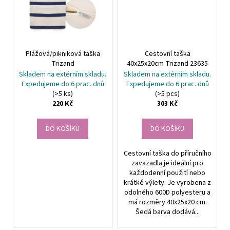
Plážová/pikniková taška
Cestovní taška
Trizand
40x25x20cm Trizand 23635
Skladem na extérním skladu.
Skladem na extérním skladu.
Expedujeme do 6 prac. dnů
Expedujeme do 6 prac. dnů
(>5 ks)
(>5 pcs)
220 Kč
303 Kč
DO KOŠÍKU
DO KOŠÍKU
Cestovní taška do příručního
zavazadla je ideální pro
každodenní použití nebo
krátké výlety. Je vyrobena z
odolného 600D polyesteru a
má rozměry 40x25x20 cm.
Šedá barva dodává...