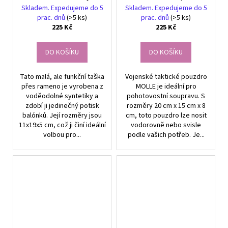
potiskem, syntetika,
1000D Materiál, Rozměry
Skladem. Expedujeme do 5
Skladem. Expedujeme do 5
11x19x5 cm, s otvorem
20x15x8 cm
prac. dnů
(>5 ks)
prac. dnů
(>5 ks)
pro sluchátka
225 Kč
225 Kč
DO KOŠÍKU
DO KOŠÍKU
Tato malá, ale funkční taška
Vojenské taktické pouzdro
přes rameno je vyrobena z
MOLLE je ideální pro
voděodolné syntetiky a
pohotovostní soupravu. S
zdobí ji jedinečný potisk
rozměry 20 cm x 15 cm x 8
balónků. Její rozměry jsou
cm, toto pouzdro lze nosit
11x19x5 cm, což ji činí ideální
vodorovně nebo svisle
volbou pro...
podle vašich potřeb. Je...