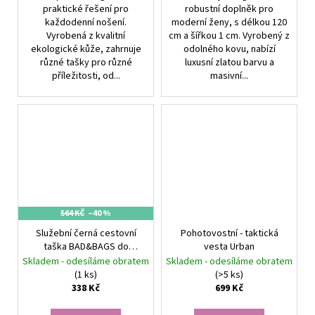
praktické řešení pro
robustní doplněk pro
každodenní nošení.
moderní ženy, s délkou 120
Vyrobená z kvalitní
cm a šířkou 1 cm. Vyrobený z
ekologické kůže, zahrnuje
odolného kovu, nabízí
různé tašky pro různé
luxusní zlatou barvu a
příležitosti, od...
masivní...
564 KČ
–40 %
Služební černá cestovní
Pohotovostní - taktická
taška BAD&BAGS do
vesta Urban
příručního zavazadla do
Skladem - odesíláme obratem
Skladem - odesíláme obratem
letadla
(1 ks)
(>5 ks)
338 Kč
699 Kč