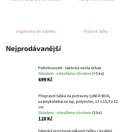
č
u
j
e
m
Organizéry do kabelky
Plážové tašky
e
Nejprodávanější
TERMOIZOLAČNÍ
SÁČEK
NA
SNÍDANI
Pohotovostní - taktická vesta Urban
A
Skladem - odesíláme obratem
(>5 ks)
OBĚD
699 Kč
ŠEDÝ
149
Kč
Přepravní taška na potraviny LUNCH BOX,
uzamykatelná na zip, polyester, 13 x 15,5 x 12
cm
Skladem - odesíláme obratem
(3 ks)
128 Kč
Dámská prostorná nákupní taška z kvalitní