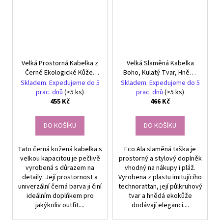
Velká Prostorná Kabelka z
Velká Slaměná Kabelka
Černé Ekologické Kůže,
Boho, Kulatý Tvar, Hnědé
Stříbrné Kování, 37x45x44
Ekokůžové Ucha, 45x42 cm
Skladem. Expedujeme do 5
Skladem. Expedujeme do 5
cm
prac. dnů
(>5 ks)
prac. dnů
(>5 ks)
455 Kč
466 Kč
DO KOŠÍKU
DO KOŠÍKU
Tato černá kožená kabelka s
Eco Ala slaměná taška je
velkou kapacitou je pečlivě
prostorný a stylový doplněk
vyrobená s důrazem na
vhodný na nákupy i pláž.
detaily. Její prostornost a
Vyrobena z plastu imitujícího
univerzální černá barva ji činí
technorattan, její půlkruhový
ideálním doplňkem pro
tvar a hnědá ekokůže
jakýkoliv outfit....
dodávají eleganci....