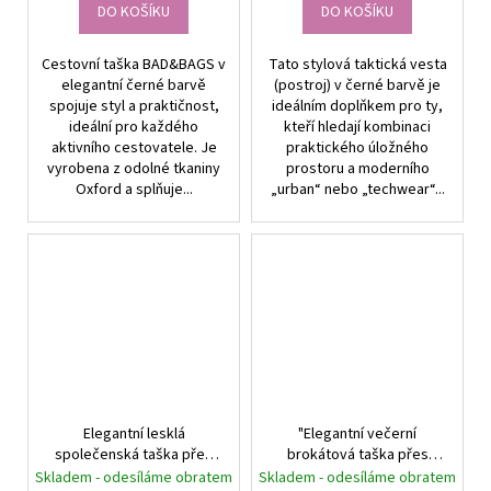
DO KOŠÍKU
DO KOŠÍKU
Cestovní taška BAD&BAGS v
Tato stylová taktická vesta
elegantní černé barvě
(postroj) v černé barvě je
spojuje styl a praktičnost,
ideálním doplňkem pro ty,
ideální pro každého
kteří hledají kombinaci
aktivního cestovatele. Je
praktického úložného
vyrobena z odolné tkaniny
prostoru a moderního
Oxford a splňuje...
„urban“ nebo „techwear“...
Elegantní lesklá
"Elegantní večerní
společenská taška přes
brokátová taška přes
rameno, stříbrná,
rameno, stříbrná,
Skladem - odesíláme obratem
Skladem - odesíláme obratem