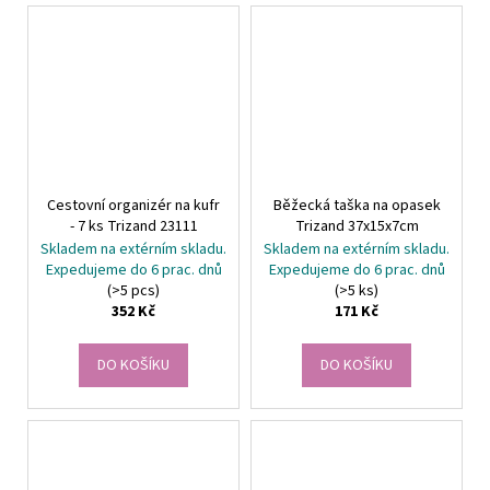
Cestovní organizér na kufr
Běžecká taška na opasek
- 7 ks Trizand 23111
Trizand 37x15x7cm
Skladem na extérním skladu.
Skladem na extérním skladu.
Expedujeme do 6 prac. dnů
Expedujeme do 6 prac. dnů
(>5 pcs)
(>5 ks)
352 Kč
171 Kč
DO KOŠÍKU
DO KOŠÍKU