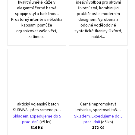
kvalitní umělé kůže v
ideální volbou pro aktivní
elegantní černé barvě
životní styl, kombinující
spojuje styl a funkčnost.
praktičnost s moderním
Prostorný interiér s několika
designem. Vyrobena z
kapsami pomůže
odolné voděodolné
organizovat vaše věci,
syntetické tkaniny Oxford,
zatímco...
nabízí...
Taktický vojenský batoh
Černá nepromokavá
SURVIVAL přes rameno pro
ledvinka, sportovní taška
outdoorové aktivity
s ramenním popruhem
Skladem. Expedujeme do 5
Skladem. Expedujeme do 5
prac. dnů
(>5 ks)
prac. dnů
(>5 ks)
316 Kč
372 Kč