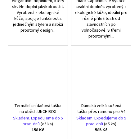
elegantním doplňkem, který
Black Capacious je vysoce
skvěle doplní jakýkoli outfit.
kvalitní doplněk vyrobený z
Vyrobená z ekologické
ekologické kůže, ideální pro
kůže, spojuje funkčnost s
různé příležitosti od
jedinečným stylem a nabízí
slavnostních po
prostorný design...
volnočasové. S třemi
prostornými...
Termální snídaňová taška
Dámská velká kožená
na oběd LUNCH BOX
taška přes rameno pro A4
Skladem. Expedujeme do 5
Skladem. Expedujeme do 5
prac. dnů
(>5 ks)
prac. dnů
(>5 ks)
158 Kč
585 Kč