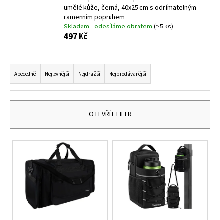
umělé kůže, černá, 40x25 cm s odnímatelným
ramenním popruhem
Skladem - odesíláme obratem
(>5 ks)
497 Kč
Ř
a
Abecedně
Nejlevnější
Nejdražší
Nejprodávanější
z
e
n
OTEVŘÍT FILTR
í
p
V
r
ý
o
p
d
i
u
s
k
p
t