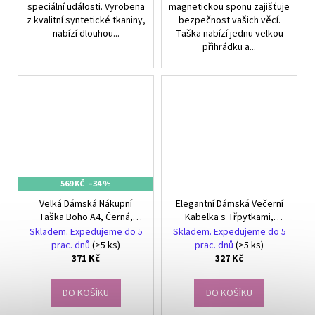
speciální události. Vyrobena
magnetickou sponu zajišťuje
z kvalitní syntetické tkaniny,
bezpečnost vašich věcí.
nabízí dlouhou...
Taška nabízí jednu velkou
přihrádku a...
569 KČ
–34 %
Velká Dámská Nákupní
Elegantní Dámská Večerní
Taška Boho A4, Černá,
Kabelka s Třpytkami,
Ekologická Kůže, 36x29x10
Stříbrná, Syntetický
Skladem. Expedujeme do 5
Skladem. Expedujeme do 5
cm
Materiál, 25.5x13 cm
prac. dnů
(>5 ks)
prac. dnů
(>5 ks)
371 Kč
327 Kč
DO KOŠÍKU
DO KOŠÍKU