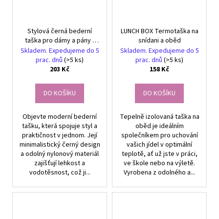
Stylová černá bederní
LUNCH BOX Termotaška na
taška pro dámy a pány -
snídani a oběd
Ideální doplněk pro aktivní
Skladem. Expedujeme do 5
Skladem. Expedujeme do 5
životní styl
prac. dnů
(>5 ks)
prac. dnů
(>5 ks)
203 Kč
158 Kč
DO KOŠÍKU
DO KOŠÍKU
Objevte moderní bederní
Tepelně izolovaná taška na
tašku, která spojuje styl a
oběd je ideálním
praktičnost v jednom. Její
společníkem pro uchování
minimalistický černý design
vašich jídel v optimální
a odolný nylonový materiál
teplotě, ať už jste v práci,
zajišťují lehkost a
ve škole nebo na výletě.
vodotěsnost, což ji...
Vyrobena z odolného a...