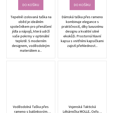
DO KOŠÍKU
DO KOŠÍKU
Tepelně izolovaná taška na
Dámská taška přes rameno
oběd je ideálním
kombinuje elegance s
společníkem pro přenášení
praktičností, díky luxusnímu
jídla a nápojů, která udrží
designu a kvalitní silné
vaše pokrmy v optimální
ekokůži. Prostorná hlavní
teplotě. S moderním
kapsa s vnitřními kapsičkami
designem, voděodolným
zajistí přehlednost...
materiálem a...
Voděodolná Taška přes
Vojenská Taktická
rameno s balónkovým
Lékárnička MOLLE, Oxford