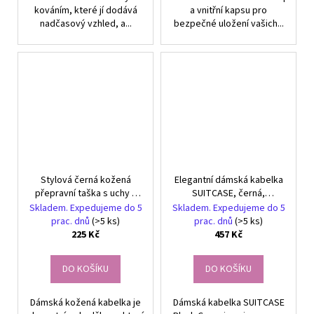
kováním, které jí dodává
a vnitřní kapsu pro
nadčasový vzhled, a...
bezpečné uložení vašich...
Stylová černá kožená
Elegantní dámská kabelka
přepravní taška s uchy a
SUITCASE, černá,
prošíváním
ekologická kůže,
Skladem. Expedujeme do 5
Skladem. Expedujeme do 5
21.5x15x8 cm
prac. dnů
(>5 ks)
prac. dnů
(>5 ks)
225 Kč
457 Kč
DO KOŠÍKU
DO KOŠÍKU
Dámská kožená kabelka je
Dámská kabelka SUITCASE