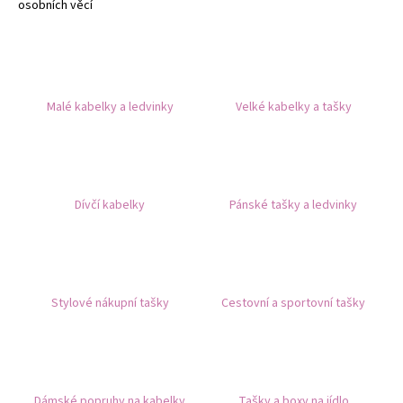
osobních věcí
a
j
í
t
Malé kabelky a ledvinky
Velké kabelky a tašky
?
Dívčí kabelky
Pánské tašky a ledvinky
HLEDAT
D
Stylové nákupní tašky
Cestovní a sportovní tašky
o
p
o
r
u
Dámské popruhy na kabelky
Tašky a boxy na jídlo