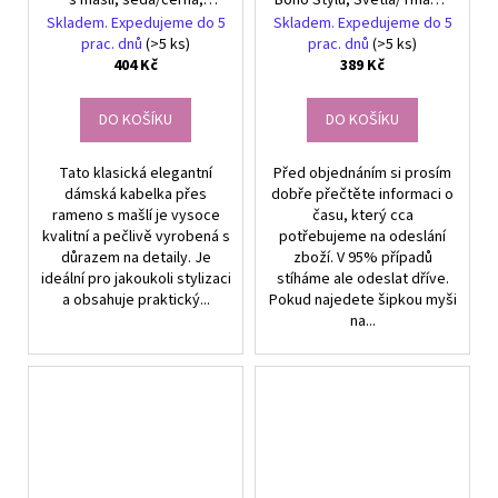
kvalitní umělé kůže,
Rafie s Látkovou
Skladem. Expedujeme do 5
Skladem. Expedujeme do 5
34x27x10 cm
Podšívkou, 45x40 cm
prac. dnů
(>5 ks)
prac. dnů
(>5 ks)
404 Kč
389 Kč
DO KOŠÍKU
DO KOŠÍKU
Tato klasická elegantní
Před objednáním si prosím
dámská kabelka přes
dobře přečtěte informaci o
rameno s mašlí je vysoce
času, který cca
kvalitní a pečlivě vyrobená s
potřebujeme na odeslání
důrazem na detaily. Je
zboží. V 95% případů
ideální pro jakoukoli stylizaci
stíháme ale odeslat dříve.
a obsahuje praktický...
Pokud najedete šipkou myši
na...