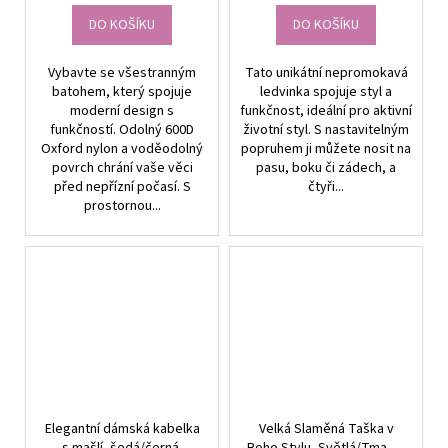
DO KOŠÍKU
DO KOŠÍKU
Vybavte se všestranným
Tato unikátní nepromokavá
batohem, který spojuje
ledvinka spojuje styl a
moderní design s
funkčnost, ideální pro aktivní
funkčností. Odolný 600D
životní styl. S nastavitelným
Oxford nylon a voděodolný
popruhem ji můžete nosit na
povrch chrání vaše věci
pasu, boku či zádech, a
před nepřízní počasí. S
čtyři...
prostornou...
Elegantní dámská kabelka
Velká Slaměná Taška v
s mašlí, šedá/černá,
Boho Stylu, Světlá/Tmavá,