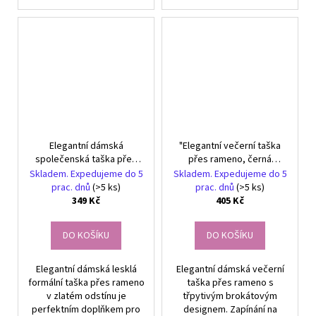
Elegantní dámská
"Elegantní večerní taška
společenská taška přes
přes rameno, černá
rameno, zlatá, syntetický
brokátová s třpytkami,
Skladem. Expedujeme do 5
Skladem. Expedujeme do 5
materiál, 24x14x5 cm
syntetika, 24x14 cm"
prac. dnů
(>5 ks)
prac. dnů
(>5 ks)
349 Kč
405 Kč
DO KOŠÍKU
DO KOŠÍKU
Elegantní dámská lesklá
Elegantní dámská večerní
formální taška přes rameno
taška přes rameno s
v zlatém odstínu je
třpytivým brokátovým
perfektním doplňkem pro
designem. Zapínání na