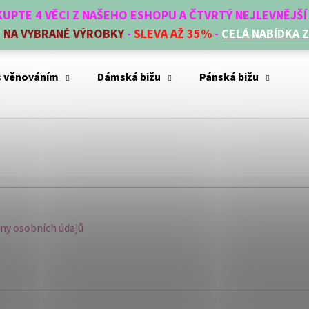
AKUPTE 4 VĚCI Z NAŠEHO ESHOPU A ČTVRTÝ NEJLEVNĚJŠ
E
NA VYBRANÉ VÝROBKY
-
SLEVA AŽ 35%
-
CELÁ NABÍDKA 
Co potřebujete najít?
s věnováním
Dámská bižu
Pánská bižu
Mó
HLEDAT
Doporučujeme
y osobních údajů