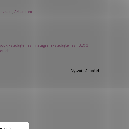
- NÁUŠNICE S KRYSTALY
nviu.cz
,
Artlano.eu
ook - sledujte nás
Instagram - sledujte nás
BLOG
eriích
Vytvořil Shoptet
 a díky