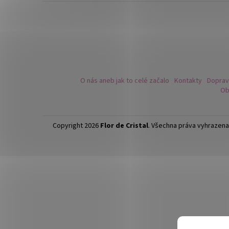
NÁHRDELNÍK A NÁUŠNICE ROZPUSTILÉ
KORÁLKY - ČERNÁ
259 Kč
O nás aneb jak to celé začalo
Kontakty
Doprav
Ob
Copyright 2026
Flor de Cristal
. Všechna práva vyhrazena