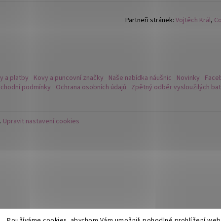
DĚTSKÉ STŘÍBRNÉ NÁUŠNICE VÁŽKA
NÁUŠNICE - DUHA 
249 Kč
299 Kč
Partneři stránek:
Vojtěch Král
,
Co
y a platby
Kovy a puncovní značky
Naše nabídka náušnic
Novinky
Faceb
chodní podmínky
Ochrana osobních údajů
Zpětný odběr vysloužilých bat
.
Upravit nastavení cookies
Používáme cookies, abychom Vám umožnili pohodlné prohlížení webu