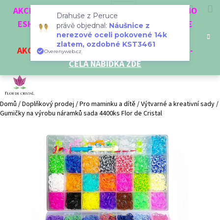
K
Přejít
Hledat
Nákup
M
Přihlášení
CZK
AKCE 3 + 1 ZDARMA. NAKUPTE 4 VĚCI Z NAŠEHO
na
o
Drahuše z Peruce
obsah
ESHOPU A ČTVRTÝ NEJLEVNĚJŠÍ DOSTANETE
Zpět
Zpět
košík
právě objednal:
Náušnice z
š
nerezové oceli pokovené 14k
ZDARMA!
í
zlatem, ozdobné KST3461
AKCE
NA VYBRANÉ VÝROBKY
-
SLEVA AŽ 35%
-
C
Overenyweb.cz
k
CELÁ NABÍDKA ZDE
o
p
o
t
Domů
/
Doplňkový prodej
/
Pro maminku a dítě
/
Výtvarné a kreativní sady
/
Gumičky na výrobu náramků sada 4400ks Flor de Cristal
ř
e
b
u
j
e
t
e
n