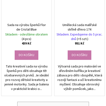
Sada na výrobu šperků Flor
Umělecká sada malířské
de Cristal Blue
skříně dřevo 174
Skladem - odesíláme obratem
Skladem. Expedujeme do 5 prac.
(4 pcs)
dnů
(>5 szt.)
439 Kč
951 Kč
DO KOŠÍKU
DO KOŠÍKU
Tato kreativní sada na výrobu
Výtvarná sada pro malování ve
šperků pro děti obsahuje 69
dřevěném kufříku je kreativní
vícebarevných prvků. Je ideální
zábava pro děti i dospělé, která
pro rozvoj dětské kreativity a
rozvíjí fantazii a učí kreativnímu
jemné motoriky. Sada je balena
myšlení. Obsahuje obrovský
v praktické krabici o...
výběr pomůcek, jako...