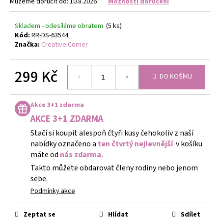
č
Můžeme doručit do:
10.8.2026
Možnosti doručení
u
j
Skladem - odesíláme obratem
(5 ks)
e
Kód:
RR-DS-63544
m
Značka:
Creative Corner
e
299 Kč
DO KOŠÍKU
GUMIČKY
Měrná
NA
cena:
VÝROBU
Akce 3+1 zdarma
NÁRAMKŮ
SADA
AKCE 3+1 ZDARMA
4400KS
Stačí si koupit alespoň čtyři kusy čehokoliv z naší
FLOR
DE
nabídky označeno a
ten čtvrtý nejlevnější
v košíku
CRISTAL
máte od
nás zdarma.
299
Takto můžete obdarovat členy rodiny nebo jenom
Kč
sebe.
Podmínky akce
Zeptat se
Hlídat
Sdílet