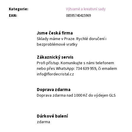
Kategorie
:
Výtvarné a kreativní sady
EAN
:
08595740415969
Jsme česká firma
Sklady máme v Praze. Rychlé doručení i
bezproblémové vratky
Zákaznický servis
Profi přístup. Komunikujte s námi telefonem
nebo přes WhatsApp: 734 639 959, či emailem
info@flordecristal.cz
Doprava zdarma
Doprava zdarma nad 1000 Kč do výdejen GLS
Dárkové balení
zdarma