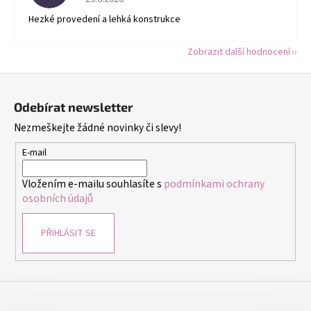
Hezké provedení a lehká konstrukce
Zobrazit další hodnocení
Z
á
Odebírat newsletter
p
Nezmeškejte žádné novinky či slevy!
a
t
E-mail
í
Vložením e-mailu souhlasíte s
podmínkami ochrany
osobních údajů
PŘIHLÁSIT SE