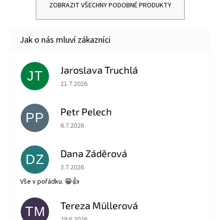
ZOBRAZIT VŠECHNY PODOBNÉ PRODUKTY
Jaroslava Truchlá
JT
Hodnocení obchodu je 5 z 5 hvězdiček.
21.7.2026
Petr Pelech
PP
Hodnocení obchodu je 5 z 5 hvězdiček.
6.7.2026
Dana Záděrová
DZ
Hodnocení obchodu je 5 z 5 hvězdiček.
3.7.2026
Vše v pořádku. 😁👍
Tereza Müllerová
TM
Hodnocení obchodu je 5 z 5 hvězdiček.
29.6.2026