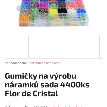
a
j
í
t
?
HLEDAT
Průměrné
Neohodnoceno
Podrobnosti hodnocení
hodnocení
produktu
Gumičky na výrobu
D
je
0,0
o
náramků sada 4400ks
z
p
5
Flor de Cristal
o
hvězdiček.
r
u