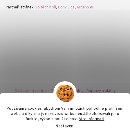
Partneři stránek:
Vojtěch Král
,
Conviu.cz
,
Artlano.eu
O nás aneb jak to celé začalo
Kontakty
Dopravy a platby
Kovy a puncovní značky
Naše nabídka náušnic
Novinky
Facebook - sledujte nás
Instagram - sledujte nás
BLOG
Obchodní podmínky
Ochrana osobních údajů
Používáme cookies, abychom Vám umožnili pohodlné prohlížení
Zpětný odběr vysloužilých bateriích
webu a díky analýze provozu webu neustále zlepšovali jeho
funkce, výkon a použitelnost.
Více informací
Nastavení