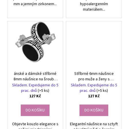
mm a jemným zirkonem...
hypoalergenním
materiálem...
ánské a dámské stříbrné
Stříbrné 6mm náušnice
8mm náušnice na šroub s
pro muže a ženy s
měděnými kroužky
měděnými kroužky
Skladem. Expedujeme do 5
Skladem. Expedujeme do 5
prac. dnů
(>5 ks)
prac. dnů
(>5 ks)
127 Kč
127 Kč
DO KOŠÍKU
DO KOŠÍKU
Objevte kouzlo elegance s
Elegantní náušnice na sztyft