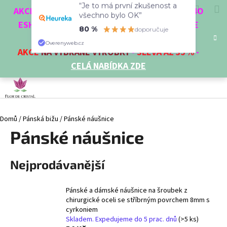
K
Přejít
Hledat
Nákup
M
Přihlášení
CZK
AKCE 3 + 1 ZDARMA. NAKUPTE 4 VĚCI Z NAŠEHO
na
“Je to má první zkušenost a
o
obsah
ESHOPU A ČTVRTÝ NEJLEVNĚJŠÍ DOSTANETE
Zpět
Zpět
všechno bylo OK”
košík
š
ZDARMA!
80 %
doporučuje
í
AKCE
NA VYBRANÉ VÝROBKY
-
SLEVA AŽ 35%
-
C
Overenyweb.cz
k
CELÁ NABÍDKA ZDE
o
p
o
t
Domů
/
Pánská bižu
/
Pánské náušnice
ř
Pánské náušnice
e
b
u
Nejprodávanější
j
e
Pánské a dámské náušnice na šroubek z
t
chirurgické oceli se stříbrným povrchem 8mm s
cyrkoniem
e
Skladem. Expedujeme do 5 prac. dnů
(>5 ks)
n