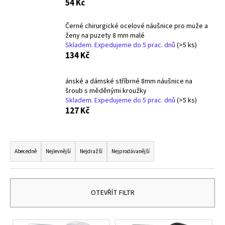
54 Kč
a
j
Černé chirurgické ocelové náušnice pro muže a
ženy na puzety 8 mm malé
í
Skladem. Expedujeme do 5 prac. dnů
(>5 ks)
t
134 Kč
?
ánské a dámské stříbrné 8mm náušnice na
šroub s měděnými kroužky
Skladem. Expedujeme do 5 prac. dnů
(>5 ks)
127 Kč
HLEDAT
Ř
a
Abecedně
Nejlevnější
Nejdražší
Nejprodávanější
D
z
o
e
p
n
o
OTEVŘÍT FILTR
í
r
u
p
V