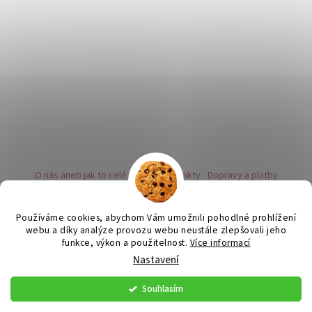
O nás aneb jak to celé začalo
Kontakty
Dopravy a platby
Kovy a puncovní značky
Naše nabídka náušnic
Novinky
Facebook - sledujte nás
Instagram - sledujte nás
BLOG
Obchodní podmínky
Ochrana osobních údajů
Používáme cookies, abychom Vám umožnili pohodlné prohlížení
Zpětný odběr vysloužilých bateriích
webu a díky analýze provozu webu neustále zlepšovali jeho
funkce, výkon a použitelnost.
Více informací
Nastavení
Vytvořil Shoptet
Souhlasím
Copyright 2026
Flor de Cristal
. Všechna práva vyhrazena.
Upravit
nastavení cookies