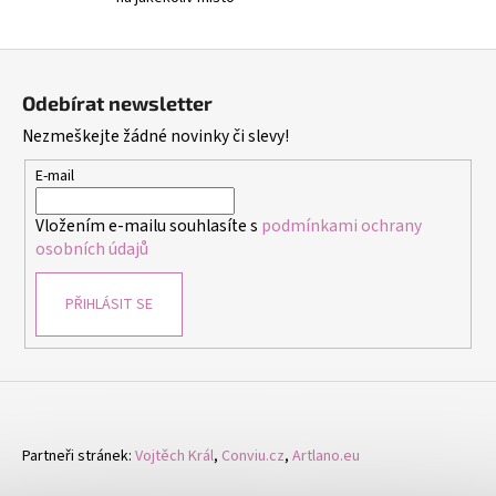
y
v
ý
Z
p
á
i
Odebírat newsletter
p
s
Nezmeškejte žádné novinky či slevy!
a
u
t
E-mail
í
Vložením e-mailu souhlasíte s
podmínkami ochrany
osobních údajů
PŘIHLÁSIT SE
Partneři stránek:
Vojtěch Král
,
Conviu.cz
,
Artlano.eu