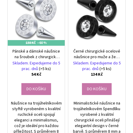
č
r
ý
u
o
p
j
d
e
i
u
m
s
e
k
p
t
138 KČ
–60 %
r
ů
GUMIČKY
Pánské a dámské náušnice
Černé chirurgické ocelové
o
NA
na šroubek z chirurgické
náušnice pro muže a ženy
d
VÝROBU
oceli se stříbrným
na puzety 8 mm malé
Skladem. Expedujeme do 5
Skladem. Expedujeme do 5
NÁRAMKŮ
u
povrchem 8mm s
prac. dnů
(>5 ks)
prac. dnů
(>5 ks)
SADA
cyrkoniem
54 Kč
134 Kč
k
4400KS
FLOR
t
DE
DO KOŠÍKU
DO KOŠÍKU
ů
CRISTAL
299
Náušnice na trojúhelníkovém
Minimalistické náušnice na
Kč
styftě vyrobeném s kvalitní
trojúhelníkovém špendlíku
ruchické oceli spojují
vyrobené z kvalitní
eleganci a minimalismus,
chirurgické oceli přinášejí
což je ideální pro každou
elegantní design v černé
příležitost. S průměrem 8
barvě. S průměrem 8 mm a