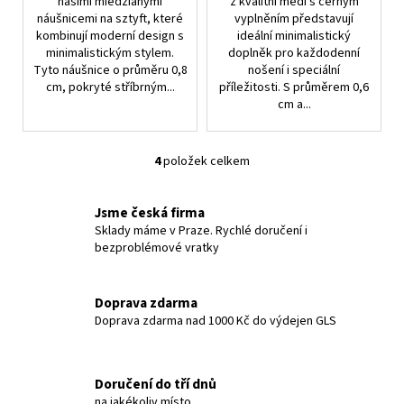
našimi miedzianými
z kvalitní mědi s černým
náušnicemi na sztyft, které
vyplněním představují
kombinují moderní design s
ideální minimalistický
minimalistickým stylem.
doplněk pro každodenní
Tyto náušnice o průměru 0,8
nošení i speciální
cm, pokryté stříbrným...
příležitosti. S průměrem 0,6
cm a...
4
položek celkem
O
v
l
Jsme česká firma
á
Sklady máme v Praze. Rychlé doručení i
bezproblémové vratky
d
a
c
Doprava zdarma
í
Doprava zdarma nad 1000 Kč do výdejen GLS
p
r
v
Doručení do tří dnů
k
na jakékoliv místo