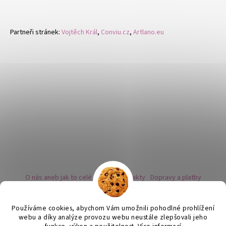
Partneři stránek:
Vojtěch Král
,
Conviu.cz
,
Artlano.eu
O nás aneb jak to celé začalo
Kontakty
Dopravy a platby
Kovy a puncovní značky
Naše nabídka náušnic
Novinky
Facebook - sledujte nás
Instagram - sledujte nás
BLOG
Obchodní podmínky
Ochrana osobních údajů
Používáme cookies, abychom Vám umožnili pohodlné prohlížení
Zpětný odběr vysloužilých bateriích
webu a díky analýze provozu webu neustále zlepšovali jeho