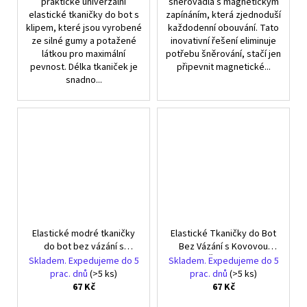
praktické univerzální
šněrovadla s magnetickým
elastické tkaničky do bot s
zapínáním, která zjednoduší
klipem, které jsou vyrobené
každodenní obouvání. Tato
ze silné gumy a potažené
inovativní řešení eliminuje
látkou pro maximální
potřebu šněrování, stačí jen
pevnost. Délka tkaniček je
připevnit magnetické...
snadno...
Elastické modré tkaničky
Elastické Tkaničky do Bot
do bot bez vázání s
Bez Vázání s Kovovou
kovovou sponou, 100 cm,
Sponou, Červené, 100 cm
Skladem. Expedujeme do 5
Skladem. Expedujeme do 5
2ks
prac. dnů
(>5 ks)
prac. dnů
(>5 ks)
67 Kč
67 Kč