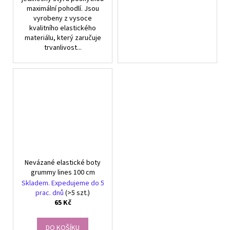
maximální pohodlí. Jsou
vyrobeny z vysoce
kvalitního elastického
materiálu, který zaručuje
trvanlivost...
Nevázané elastické boty
grummy lines 100 cm
Skladem. Expedujeme do 5
prac. dnů
(>5 szt.)
65 Kč
DO KOŠÍKU