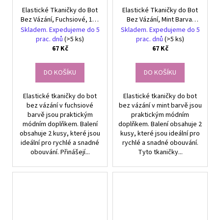
Elastické Tkaničky do Bot
Elastické Tkaničky do Bot
Bez Vázání, Fuchsiové, 100
Bez Vázání, Mint Barva,
cm, S Kovovou Sponou -
100 cm Délka, S Kovovou
Skladem. Expedujeme do 5
Skladem. Expedujeme do 5
2ks
Sponou - 2ks
prac. dnů
(>5 ks)
prac. dnů
(>5 ks)
67 Kč
67 Kč
DO KOŠÍKU
DO KOŠÍKU
Elastické tkaničky do bot
Elastické tkaničky do bot
bez vázání v fuchsiové
bez vázání v mint barvě jsou
barvě jsou praktickým
praktickým módním
módním doplňkem. Balení
doplňkem. Balení obsahuje 2
obsahuje 2 kusy, které jsou
kusy, které jsou ideální pro
ideální pro rychlé a snadné
rychlé a snadné obouvání.
obouvání. Přinášejí...
Tyto tkaničky...