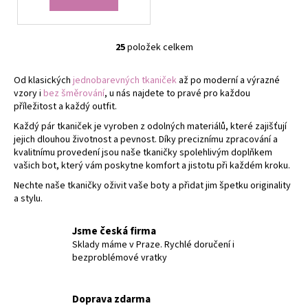
25
položek celkem
O
v
Od klasických
jednobarevných tkaniček
až po moderní a výrazné
l
vzory i
bez šměrování
, u nás najdete to pravé pro každou
á
příležitost a každý outfit.
d
Každý pár tkaniček je vyroben z odolných materiálů, které zajišťují
a
jejich dlouhou životnost a pevnost. Díky preciznímu zpracování a
c
kvalitnímu provedení jsou naše tkaničky spolehlivým doplňkem
í
vašich bot, který vám poskytne komfort a jistotu při každém kroku.
p
Nechte naše tkaničky oživit vaše boty a přidat jim špetku originality
r
a stylu.
v
k
Jsme česká firma
y
Sklady máme v Praze. Rychlé doručení i
v
bezproblémové vratky
ý
p
i
Doprava zdarma