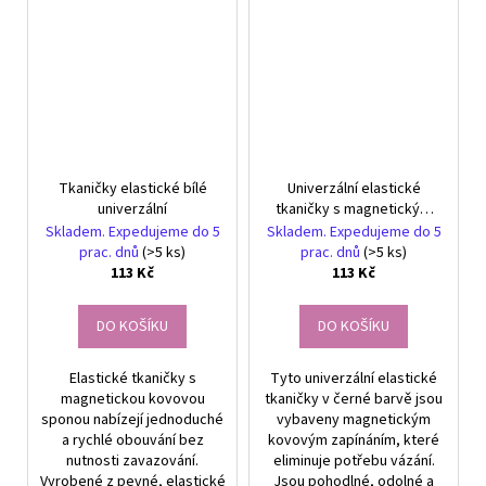
Tkaničky elastické bílé
Univerzální elastické
univerzální
tkaničky s magnetickým
zapínáním, černé, délka
Skladem. Expedujeme do 5
Skladem. Expedujeme do 5
100 cm
prac. dnů
(>5 ks)
prac. dnů
(>5 ks)
113 Kč
113 Kč
DO KOŠÍKU
DO KOŠÍKU
Elastické tkaničky s
Tyto univerzální elastické
magnetickou kovovou
tkaničky v černé barvě jsou
sponou nabízejí jednoduché
vybaveny magnetickým
a rychlé obouvání bez
kovovým zapínáním, které
nutnosti zavazování.
eliminuje potřebu vázání.
Vyrobené z pevné, elastické
Jsou pohodlné, odolné a