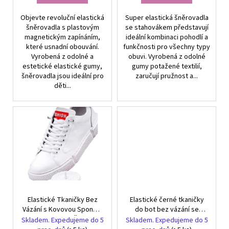
Objevte revoluční elastická
Super elastická šněrovadla
šněrovadla s plastovým
se stahovákem představují
magnetickým zapínáním,
ideální kombinaci pohodlí a
které usnadní obouvání.
funkčnosti pro všechny typy
Vyrobená z odolné a
obuvi. Vyrobená z odolné
estetické elastické gumy,
gumy potažené textilií,
šněrovadla jsou ideální pro
zaručují pružnost a...
děti...
Elastické Tkaničky Bez
Elastické černé tkaničky
Vázání s Kovovou Sponou,
do bot bez vázání se
Délka 97 cm, Černé
stahovačem
Skladem. Expedujeme do 5
Skladem. Expedujeme do 5