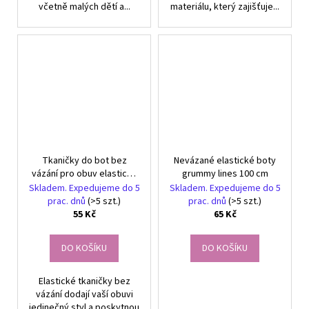
včetně malých dětí a...
materiálu, který zajišťuje...
Tkaničky do bot bez
Nevázané elastické boty
vázání pro obuv elastické
grummy lines 100 cm
gumové tkaničky 100 cm
Skladem. Expedujeme do 5
Skladem. Expedujeme do 5
prac. dnů
(>5 szt.)
prac. dnů
(>5 szt.)
55 Kč
65 Kč
DO KOŠÍKU
DO KOŠÍKU
Elastické tkaničky bez
vázání dodají vaší obuvi
jedinečný styl a poskytnou