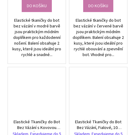
DO KOŠÍKU
DO KOŠÍKU
Elastické tkaničky do bot
Elastické tkaničky do bot
bez vázání v modré barvě
bez vázání v červené barvě
jsou praktickým módním
jsou praktickým módním
doplňkem pro každodenní
doplňkem. Balení obsahuje 2
nošení. Balení obsahuje 2
kusy, které jsou ideální pro
kusy, které jsou ideální pro
rychlé obouvání a zpevnění
rychlé a snadné...
bot. Vhodné pro...
Elastické Tkaničky do Bot
Elastické Tkaničky do Bot
Bez Vázání s Kovovou
Bez Vázání, Fialové, 100
Sponou, Žluté, 100 cm
cm s Kovovou Sponou -
Skladem. Expedujeme do 5
Skladem. Expedujeme do 5