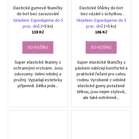
Elastické gumové tkaničky
Elastické šňůrky do bot
do bot bez zavazování
bez vázání s úchytkou
modré
Skladem. Expedujeme do 5
Skladem. Expedujeme do 5
prac. dnů
(>5 ks)
prac. dnů
(>5 ks)
138 Kč
106 Kč
DO KOŠÍKU
DO KOŠÍKU
Super elastické tkaniny s
Super elastické tkaničky s
ochrannými vrstvami. Jsou
páskem nabízejí komfortní a
odvozeny. Velmi odolný a
praktické řešení pro celou
pružný. Vypadají esteticky
rodinu. Vyrobené z odolné
příjemně. Délka jede...
elastické gumy potažené
látkou, jsou nejen stylové,
ale také extrémně...