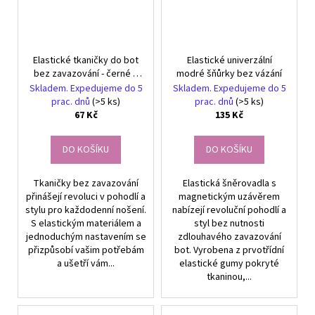
Elastické tkaničky do bot
Elastické univerzální
bez zavazování - černé 2
modré šňůrky bez vázání
ks SDB01CZ
Skladem. Expedujeme do 5
Skladem. Expedujeme do 5
prac. dnů
(>5 ks)
prac. dnů
(>5 ks)
67 Kč
135 Kč
DO KOŠÍKU
DO KOŠÍKU
Tkaničky bez zavazování
Elastická šněrovadla s
přinášejí revoluci v pohodlí a
magnetickým uzávěrem
stylu pro každodenní nošení.
nabízejí revoluční pohodlí a
S elastickým materiálem a
styl bez nutnosti
jednoduchým nastavením se
zdlouhavého zavazování
přizpůsobí vašim potřebám
bot. Vyrobena z prvotřídní
a ušetří vám...
elastické gumy pokryté
tkaninou,...