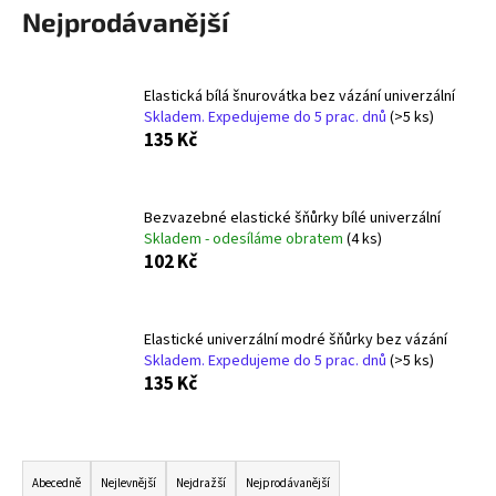
Nejprodávanější
a
j
í
Elastická bílá šnurovátka bez vázání univerzální
t
Skladem. Expedujeme do 5 prac. dnů
(>5 ks)
135 Kč
?
Bezvazebné elastické šňůrky bílé univerzální
Skladem - odesíláme obratem
(4 ks)
HLEDAT
102 Kč
Elastické univerzální modré šňůrky bez vázání
D
Skladem. Expedujeme do 5 prac. dnů
(>5 ks)
o
135 Kč
p
o
r
Ř
u
a
Abecedně
Nejlevnější
Nejdražší
Nejprodávanější