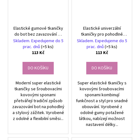
Elastické gumové tkaničky
Elastické univerzální
do bot bez zavazování na
tkaničky pro pohodlné
háček
obouvání
Skladem. Expedujeme do 5
Skladem. Expedujeme do 5
prac. dnů
(>5 ks)
prac. dnů
(>5 ks)
113 Kč
113 Kč
DO KOŠÍKU
DO KOŠÍKU
Moderní super elastické
Super elastické tkaničky s
tkaničky se šroubovacími
kovovými šroubovacími
kovovými sponami
sponami kombinují
přetvářejí tradiční způsob
funkčnost a styl pro snadné
zavazování bot na pohodlný
obouvání. Vyrobené z
a stylový zážitek. Vyrobené
odolné gumy potažené
z odolné a flexibilní směsi...
látkou, nabízejí možnost
nastavení délky...