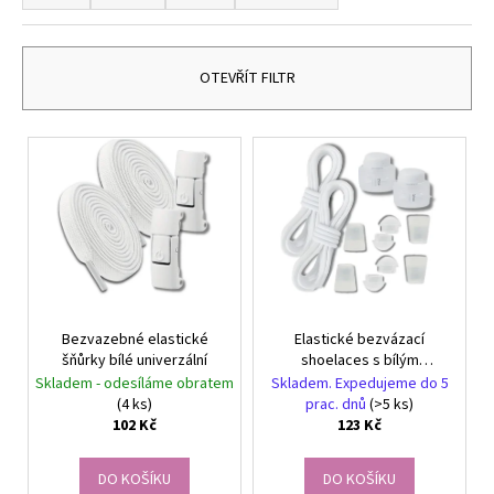
č
z
u
e
j
n
e
OTEVŘÍT FILTR
m
í
e
p
V
r
ý
o
NÁUŠNICE
p
-
d
DUHA
i
-
u
s
NÁUŠNICE
k
S
p
KRYSTALY
t
r
299
ů
Bezvazebné elastické
Elastické bezvázací
o
Kč
šňůrky bílé univerzální
shoelaces s bílým
d
stahovacím mechanismem
Skladem - odesíláme obratem
Skladem. Expedujeme do 5
u
(4 ks)
prac. dnů
(>5 ks)
102 Kč
123 Kč
k
t
DO KOŠÍKU
DO KOŠÍKU
ů