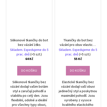
Silikonové tkaničky do bot
Tkaničky do bot bez
bez vázání 16ks
vázání pro obuv elastické
gumové tkaničky 100 cm
Skladem. Expedujeme do 5
Skladem. Expedujeme do 5
prac. dnů
(>5 szt.)
prac. dnů
(>5 szt.)
64 Kč
55 Kč
DO KOŠÍKU
DO KOŠÍKU
Silikonové tkaničky bez
Elastické tkaničky bez
vázání dodají vašim botám
vázání dodají vaší obuvi
styl a zaručují pohodlí a
jedinečný styl a poskytnou
stabilitu po celý den. Jsou
maximální pohodlí. Jsou
flexibilní, odolné a ideální
vyrobeny z vysoce
pro všechny typy obuvi,
kvalitního elastického