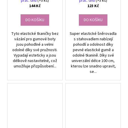
prac. dnů
(>5 ks)
prac. dnů
(>5 ks)
144 Kč
123 Kč
DO KOŠÍKU
DO KOŠÍKU
Tyto elastické tkaničky bez
Super elastické šněrovadla
vázání pro gumové boty
s stahovadlem nabízejí
jsou pohodlné a velmi
pohodlí a odolnost díky
odolné díky své pružnosti.
pevné elastické gumě a
Vypadají esteticky a jsou
odolné tkanině. Díky své
délkově nastavitelné, což
univerzální délce 100 cm,
umožňuje přizpůsobení...
kterou lze snadno upravit,
se...