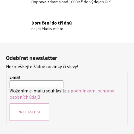
s
Doprava zdarma nad 1000 Kč do výdejen GLS
u
Doručení do tří dnů
na jakékoliv místo
Z
á
Odebírat newsletter
p
Nezmeškejte žádné novinky či slevy!
a
t
E-mail
í
Vložením e-mailu souhlasíte s
podmínkami ochrany
osobních údajů
PŘIHLÁSIT SE