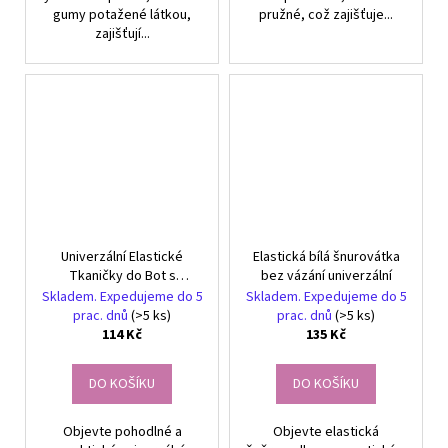
gumy potažené látkou,
pružné, což zajišťuje...
zajišťují...
Univerzální Elastické
Elastická bílá šnurovátka
Tkaničky do Bot s
bez vázání univerzální
Kovovým Klipem, Délka
Skladem. Expedujeme do 5
Skladem. Expedujeme do 5
105 cm, Černé
prac. dnů
(>5 ks)
prac. dnů
(>5 ks)
114 Kč
135 Kč
DO KOŠÍKU
DO KOŠÍKU
Objevte pohodlné a
Objevte elastická