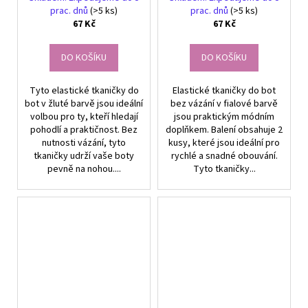
2ks
prac. dnů
(>5 ks)
prac. dnů
(>5 ks)
67 Kč
67 Kč
DO KOŠÍKU
DO KOŠÍKU
Tyto elastické tkaničky do
Elastické tkaničky do bot
bot v žluté barvě jsou ideální
bez vázání v fialové barvě
volbou pro ty, kteří hledají
jsou praktickým módním
pohodlí a praktičnost. Bez
doplňkem. Balení obsahuje 2
nutnosti vázání, tyto
kusy, které jsou ideální pro
tkaničky udrží vaše boty
rychlé a snadné obouvání.
pevně na nohou....
Tyto tkaničky...