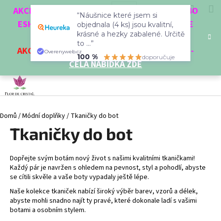
K
Přejít
Hledat
Nákup
M
Přihlášení
CZK
AKCE 3 + 1 ZDARMA. NAKUPTE 4 VĚCI Z NAŠEHO
na
“Náušnice které jsem si
o
obsah
ESHOPU A ČTVRTÝ NEJLEVNĚJŠÍ DOSTANETE
Zpět
Zpět
objednala (4 ks) jsou kvalitní,
košík
š
krásné a hezky zabalené. Určitě
ZDARMA!
í
to ...”
AKCE
NA VYBRANÉ VÝROBKY
-
SLEVA AŽ 35%
-
C
Overenyweb.cz
k
100 %
doporučuje
CELÁ NABÍDKA ZDE
o
p
o
t
Domů
/
Módní doplňky
/
Tkaničky do bot
ř
Tkaničky do bot
e
b
u
Dopřejte svým botám nový život s našimi kvalitními tkaničkami!
j
Každý pár je navržen s ohledem na pevnost, styl a pohodlí, abyste
se cítili skvěle a vaše boty vypadaly ještě lépe.
e
Naše kolekce tkaniček nabízí široký výběr barev, vzorů a délek,
t
abyste mohli snadno najít ty pravé, které dokonale ladí s vašimi
e
botami a osobním stylem.
n