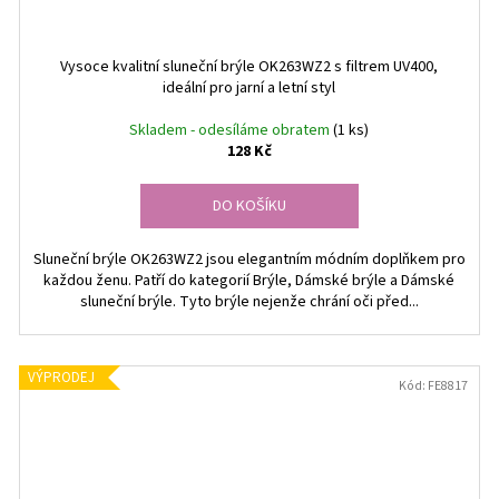
Vysoce kvalitní sluneční brýle OK263WZ2 s filtrem UV400,
ideální pro jarní a letní styl
Skladem - odesíláme obratem
(1 ks)
128 Kč
DO KOŠÍKU
Sluneční brýle OK263WZ2 jsou elegantním módním doplňkem pro
každou ženu. Patří do kategorií Brýle, Dámské brýle a Dámské
sluneční brýle. Tyto brýle nejenže chrání oči před...
VÝPRODEJ
Kód:
FE8817