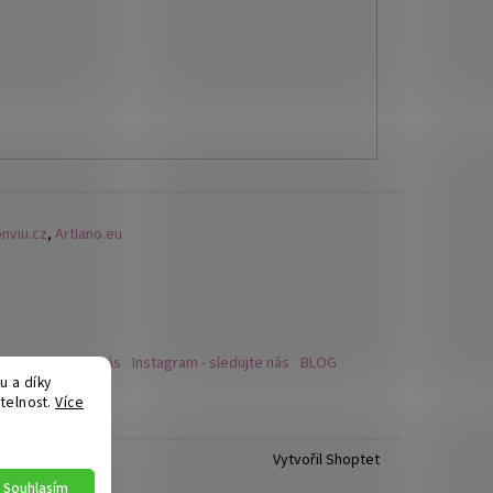
nviu.cz
,
Artlano.eu
ook - sledujte nás
Instagram - sledujte nás
BLOG
 a díky
eriích
telnost.
Více
Vytvořil Shoptet
Souhlasím