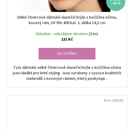
t
–47 %
ů
Velké čtvercové dámské sluneční brýle s kočičíma očima,
kovový rám, UV filtr 400 kat. 3, délka 14,5 cm
Skladem - odesíláme obratem
(2 ks)
131 Kč
DO KOŠÍKU
Tyto dámské velké čtvercové sluneční brýle s kočičíma očima
jsou ideální pro letní styling. Jsou vyrobeny z vysoce kvalitních
materiálů s kovovým rámem, který poskytuje...
Kód:
CA20181