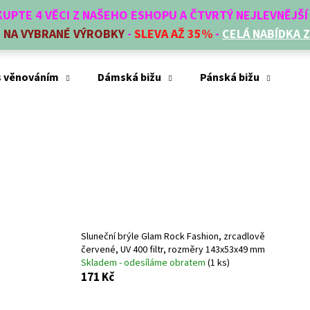
AKUPTE 4 VĚCI Z NAŠEHO ESHOPU A ČTVRTÝ NEJLEVNĚJŠ
E
NA VYBRANÉ VÝROBKY
-
SLEVA AŽ 35%
-
CELÁ NABÍDKA 
Co potřebujete najít?
s věnováním
Dámská bižu
Pánská bižu
Mó
HLEDAT
Doporučujeme
Sluneční brýle Glam Rock Fashion, zrcadlově
červené, UV 400 filtr, rozměry 143x53x49 mm
Skladem - odesíláme obratem
(1 ks)
171 Kč