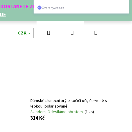
Í DOSTANETE ZDARMA!
ZDE
Hledat
Přihlášení
Nákupní
dní doplňky
CZK
Novinky
Doplňkový prodej
Dá
košík
Dámské sluneční brýle kočičí oči, červené s
lebkou, polarizované
Skladem. Odesíláme obratem.
(1 ks)
Následující
314 Kč