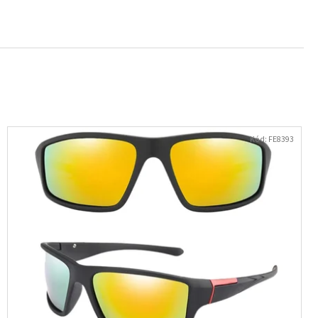
- NÁUŠNICE S KRYSTALY
Kód:
FE8393