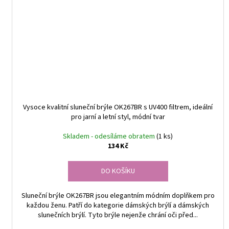
Vysoce kvalitní sluneční brýle OK267BR s UV400 filtrem, ideální
pro jarní a letní styl, módní tvar
Skladem - odesíláme obratem
(1 ks)
134 Kč
DO KOŠÍKU
Sluneční brýle OK267BR jsou elegantním módním doplňkem pro
každou ženu. Patří do kategorie dámských brýlí a dámských
slunečních brýlí. Tyto brýle nejenže chrání oči před...