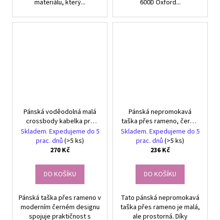
materiálu, který...
600D Oxford...
Pánská voděodolná malá
Pánská nepromokavá
crossbody kabelka pro
taška přes rameno, černá,
každodenní použití
oxfordská tkanina,
Skladem. Expedujeme do 5
Skladem. Expedujeme do 5
20x23x10 cm
prac. dnů
(>5 ks)
prac. dnů
(>5 ks)
270 Kč
236 Kč
DO KOŠÍKU
DO KOŠÍKU
Pánská taška přes rameno v
Tato pánská nepromokavá
moderním černém designu
taška přes rameno je malá,
spojuje praktičnost s
ale prostorná. Díky