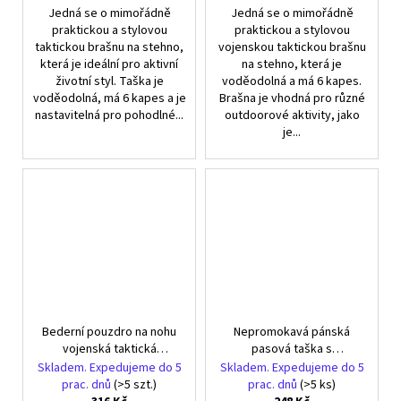
Jedná se o mimořádně
Jedná se o mimořádně
praktickou a stylovou
praktickou a stylovou
taktickou brašnu na stehno,
vojenskou taktickou brašnu
která je ideální pro aktivní
na stehno, která je
životní styl. Taška je
voděodolná a má 6 kapes.
voděodolná, má 6 kapes a je
Brašna je vhodná pro různé
nastavitelná pro pohodlné...
outdoorové aktivity, jako
je...
Bederní pouzdro na nohu
Nepromokavá pánská
vojenská taktická
pasová taška s
prostorná vojenská
prostornou kapsou na
Skladem. Expedujeme do 5
Skladem. Expedujeme do 5
ledvinka
opasek
prac. dnů
(>5 szt.)
prac. dnů
(>5 ks)