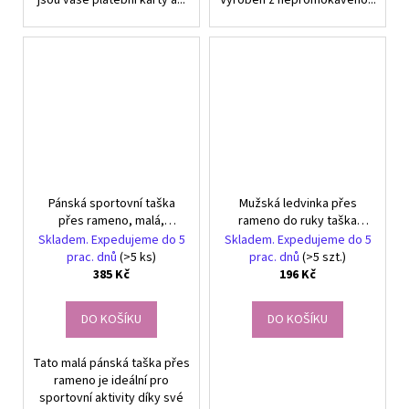
Pánská sportovní taška
Mužská ledvinka přes
přes rameno, malá,
rameno do ruky taška
vodotěsná, Nylon-Oxford
crossbody černá regulace
Skladem. Expedujeme do 5
Skladem. Expedujeme do 5
tkanina, černá, 15x20x9 cm
prac. dnů
(>5 ks)
prac. dnů
(>5 szt.)
385 Kč
196 Kč
DO KOŠÍKU
DO KOŠÍKU
Tato malá pánská taška přes
rameno je ideální pro
sportovní aktivity díky své