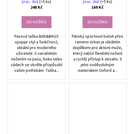
voděodolný, 70-130 cm
prac. dnů
(>5 ks)
prac. dnů
(>5 ks)
248 Kč
169 Kč
DO KOŠÍKU
DO KOŠÍKU
Pasová taška BAD&BAGS
Pánský sportovní batoh přes
spojuje styl a funkčnost,
rameno Urban je ideálním
ideální pro moderního
doplňkem pro aktivní muže,
uživatele. S variabilním
který nabízí flexibilní nošení
nošením na pasu, boku nebo
a rychlý přístup k obsahu. S
zádech se skvěle přizpůsobí
jeho voděodolným
vašim potřebám. Taška...
materiálem Oxford a...