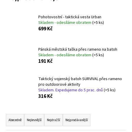
a
j
Pohotovostní - taktická vesta Urban
í
Skladem - odesíláme obratem
(>5 ks)
699 Kč
t
?
Pánská městská taška přes rameno na batoh
Skladem - odesíláme obratem
(>5 ks)
191 Kč
HLEDAT
Taktický vojenský batoh SURVIVAL přes rameno
pro outdoorové aktivity
Skladem. Expedujeme do 5 prac. dnů
(>5 ks)
D
316 Kč
o
p
Ř
o
r
a
Abecedně
Nejlevnější
Nejdražší
Nejprodávanější
u
z