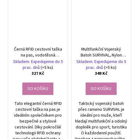
Černá RFID cestovní taška
Multifunkční Vojenský
na pas, vodotěsná
Batoh SURVIVAL, Nylon
cestovní taška přes
600D Oxford,
Skladem. Expedujeme do 5
Skladem. Expedujeme do 5
rameno
Nepromokavý, Velikost
prac. dnů
(>5 ks)
prac. dnů
(>5 ks)
28x20x10 cm
327 Kč
349 Kč
DO KOŠÍKU
DO KOŠÍKU
Tato elegantní černá RFID
Taktický vojenský batoh
cestovní taška na pas je
přes rameno SURVIVAL je
ideálním společníkem pro
ideální pro muže, kteří
bezpečné a stylové
hledají multifunkční a odolný
cestování. Díky pokročilé
doplněk pro sport, turistiku
technologii RFID ochrany
či každodenní použití.
jsou vaše platební karty a...
Vyroben z nepromokavého...