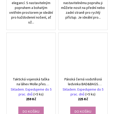
elegancí. S nastavitelným
nastavitelnému popruhu ji
popruhem a bohatým
můžete nosit na přední nebo
vnitřním prostorem je ideální
zadní straně pro rychlý
pro každodenní nošení, ať
přístup. Je ideální pro...
už...
Taktická vojenská taška
Pánská černá vodotěsná
na láhev Molle přes
ledvinka BAD&BAGS
rameno pro cestování
ideální na outdoorové
Skladem. Expedujeme do 5
Skladem. Expedujeme do 5
aktivity
prac. dnů
(>5 ks)
prac. dnů
(>5 ks)
259 Kč
225 Kč
DO KOŠÍKU
DO KOŠÍKU