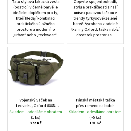
Tato stylová taktická vesta
Objevte spojení pohodlí,
(postroj) v černé barvě je
stylu a praktičnosti s naší
ideálním doplňkem pro ty,
unisex pasovou taškou v
kteří hledají kombinaci
trendy tyrkysově/zelené
praktického úložného
barvě. Vyrobena z odolné
prostoru a moderního
tkaniny Oxford, taška nabízí
„urban“ nebo „techwear“...
dostatek prostoru s...
Vojenský Sáček na
Pánská městská taška
Ledvinku, Oxford 600D
přes rameno na batoh
Tkanina, Nastavitelný
Skladem - odesíláme obratem
Skladem - odesíláme obratem
Popruh, 15x5-13 cm
(1 ks)
(>5 ks)
372 Kč
191 Kč