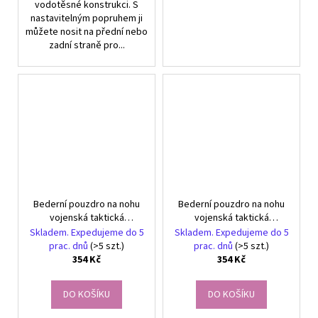
vodotěsné konstrukci. S
nastavitelným popruhem ji
můžete nosit na přední nebo
zadní straně pro...
Bederní pouzdro na nohu
Bederní pouzdro na nohu
vojenská taktická
vojenská taktická
prostorná vojenská
prostorná vojenská
Skladem. Expedujeme do 5
Skladem. Expedujeme do 5
ledvinka
ledvinka
prac. dnů
(>5 szt.)
prac. dnů
(>5 szt.)
354 Kč
354 Kč
DO KOŠÍKU
DO KOŠÍKU