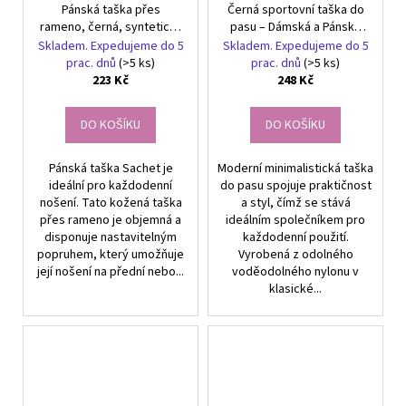
Pánská taška přes
Černá sportovní taška do
rameno, černá, syntetický
pasu – Dámská a Pánská
materiál Nylon-Oxford,
bederní taška pro aktivní
Skladem. Expedujeme do 5
Skladem. Expedujeme do 5
19x24x7 cm
životní styl
prac. dnů
(>5 ks)
prac. dnů
(>5 ks)
223 Kč
248 Kč
DO KOŠÍKU
DO KOŠÍKU
Pánská taška Sachet je
Moderní minimalistická taška
ideální pro každodenní
do pasu spojuje praktičnost
nošení. Tato kožená taška
a styl, čímž se stává
přes rameno je objemná a
ideálním společníkem pro
disponuje nastavitelným
každodenní použití.
popruhem, který umožňuje
Vyrobená z odolného
její nošení na přední nebo...
voděodolného nylonu v
klasické...