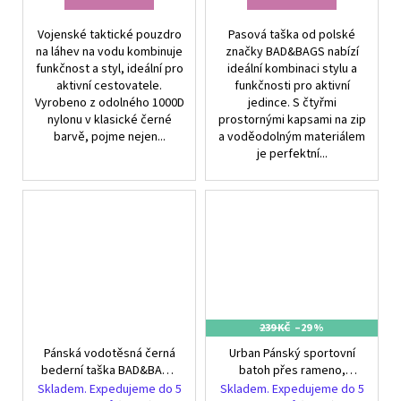
Vojenské taktické pouzdro
Pasová taška od polské
na láhev na vodu kombinuje
značky BAD&BAGS nabízí
funkčnost a styl, ideální pro
ideální kombinaci stylu a
aktivní cestovatele.
funkčnosti pro aktivní
Vyrobeno z odolného 1000D
jedince. S čtyřmi
nylonu v klasické černé
prostornými kapsami na zip
barvě, pojme nejen...
a voděodolným materiálem
je perfektní...
239 KČ
–29 %
Pánská vodotěsná černá
Urban Pánský sportovní
bederní taška BAD&BAGS
batoh přes rameno,
pro outdoorové aktivity
syntetická tkanina Oxford,
Skladem. Expedujeme do 5
Skladem. Expedujeme do 5