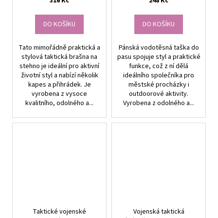
316 Kč
248 Kč
DO KOŠÍKU
DO KOŠÍKU
Tato mimořádně praktická a
Pánská vodotěsná taška do
stylová taktická brašna na
pasu spojuje styl a praktické
stehno je ideální pro aktivní
funkce, což z ní dělá
životní styl a nabízí několik
ideálního společníka pro
kapes a přihrádek. Je
městské procházky i
vyrobena z vysoce
outdoorové aktivity.
kvalitního, odolného a...
Vyrobena z odolného a...
Taktické vojenské
Vojenská taktická