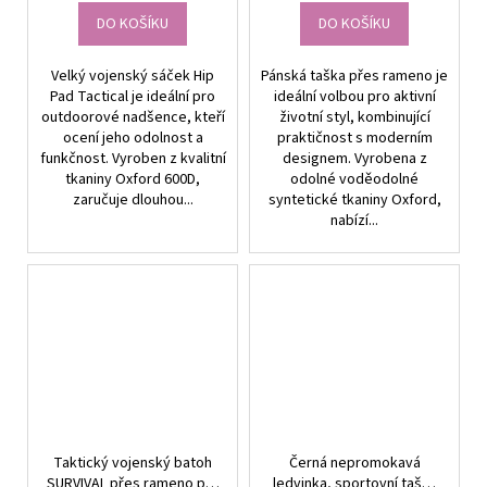
DO KOŠÍKU
DO KOŠÍKU
Velký vojenský sáček Hip
Pánská taška přes rameno je
Pad Tactical je ideální pro
ideální volbou pro aktivní
outdoorové nadšence, kteří
životní styl, kombinující
ocení jeho odolnost a
praktičnost s moderním
funkčnost. Vyroben z kvalitní
designem. Vyrobena z
tkaniny Oxford 600D,
odolné voděodolné
zaručuje dlouhou...
syntetické tkaniny Oxford,
nabízí...
Taktický vojenský batoh
Černá nepromokavá
SURVIVAL přes rameno pro
ledvinka, sportovní taška