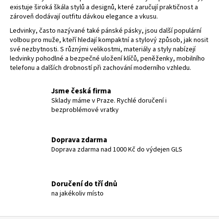
d
existuje široká škála stylů a designů, které zaručují praktičnost a
a
zároveň dodávají outfitu dávkou elegance a vkusu.
c
Ledvinky, často nazývané také pánské pásky, jsou další populární
í
volbou pro muže, kteří hledají kompaktní a stylový způsob, jak nosit
p
své nezbytnosti. S různými velikostmi, materiály a styly nabízejí
r
ledvinky pohodlné a bezpečné uložení klíčů, peněženky, mobilního
v
telefonu a dalších drobností při zachování moderního vzhledu.
k
y
Jsme česká firma
v
Sklady máme v Praze. Rychlé doručení i
bezproblémové vratky
ý
p
i
Doprava zdarma
s
Doprava zdarma nad 1000 Kč do výdejen GLS
u
Doručení do tří dnů
na jakékoliv místo