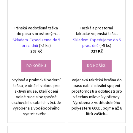
Pánská vodotěsná taška
Hezká a prostorná
do pasu s prostorným
taktické vojenská taška
designem a popruhem
do pasu
Skladem. Expedujeme do 5
Skladem. Expedujeme do 5
prac. dnů
(>5 ks)
prac. dnů
(>5 ks)
203 Kč
327 Kč
DO KOŠÍKU
DO KOŠÍKU
Stylová a praktická bederní
Vojenská taktická brašna do
taška je ideální volbou pro
pasu nabízí ideální spojení
aktivní muže, kteří ocení
prostornosti a odolnosti pro
volné ruce a bezpečné
všechny milovníky přírody.
uschování osobních věcí. Je
Vyrobena z voděodolného
vyrobena z voděodolného
polyesteru 600D, pojme až 6
syntetického...
litrů vašich...