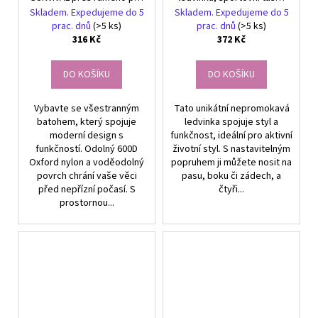
outdoorové aktivity
s ramenním popruhem
Skladem. Expedujeme do 5
Skladem. Expedujeme do 5
prac. dnů
(>5 ks)
prac. dnů
(>5 ks)
316 Kč
372 Kč
DO KOŠÍKU
DO KOŠÍKU
Vybavte se všestranným
Tato unikátní nepromokavá
batohem, který spojuje
ledvinka spojuje styl a
moderní design s
funkčnost, ideální pro aktivní
funkčností. Odolný 600D
životní styl. S nastavitelným
Oxford nylon a voděodolný
popruhem ji můžete nosit na
povrch chrání vaše věci
pasu, boku či zádech, a
před nepřízní počasí. S
čtyři...
prostornou...