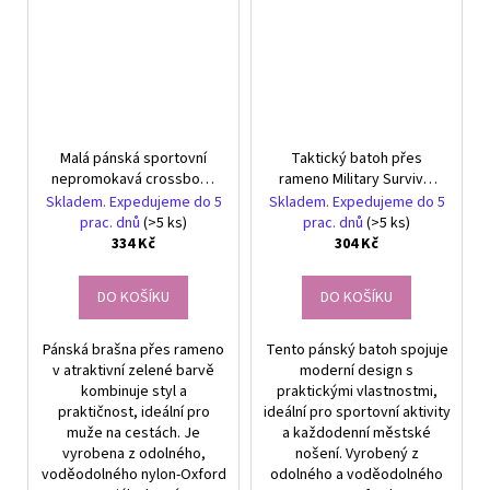
Malá pánská sportovní
Taktický batoh přes
nepromokavá crossbody
rameno Military Survival
taška
pro dobrodružství a
Skladem. Expedujeme do 5
Skladem. Expedujeme do 5
outdoorové aktivity
prac. dnů
(>5 ks)
prac. dnů
(>5 ks)
334 Kč
304 Kč
DO KOŠÍKU
DO KOŠÍKU
Pánská brašna přes rameno
Tento pánský batoh spojuje
v atraktivní zelené barvě
moderní design s
kombinuje styl a
praktickými vlastnostmi,
praktičnost, ideální pro
ideální pro sportovní aktivity
muže na cestách. Je
a každodenní městské
vyrobena z odolného,
nošení. Vyrobený z
voděodolného nylon-Oxford
odolného a voděodolného