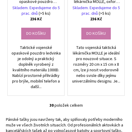
opaskové pouzdro
lékárnička MOLLE, oxford
ledvinka, černá, 1000D
1000D materiál, rozměry
Skladem. Expedujeme do 5
Skladem. Expedujeme do 5
materiál, 15x5x10 cm
20x15x8 cm
prac. dnů
(>5 ks)
prac. dnů
(>5 ks)
236 Kč
236 Kč
DO KOŠÍKU
DO KOŠÍKU
Taktické vojenské
Tato vojenská taktická
opaskové pouzdro ledvinka
lékárnička MOLLE je ideální
je odolný a praktický
pro nouzové situace. S
doplněk vyrobený z
rozměry 20 cm x 15 cm x 8
kvalitního materiálu 1000D.
cm, lze ji nosit vodorovně
Nabízí prostorné přihrádky
nebo svisle díky jejímu
pro brýle, mobilní telefon a
univerzálnímu designu. Je...
další...
30
položek celkem
O
v
Pánské tašky jsou navrženy tak, aby splňovaly potřeby moderního
l
muže ve všech životních situacích. Od profesionálních aktovkách a
á
kancelářských tašek až po volnočasové batohy a sportovní tašky,