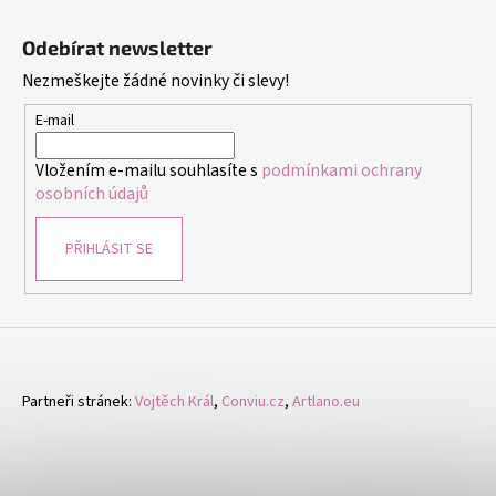
Z
á
Odebírat newsletter
p
Nezmeškejte žádné novinky či slevy!
a
t
E-mail
í
Vložením e-mailu souhlasíte s
podmínkami ochrany
osobních údajů
PŘIHLÁSIT SE
Partneři stránek:
Vojtěch Král
,
Conviu.cz
,
Artlano.eu