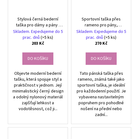
Stylová černá bederní
Sportovní taška přes
taška pro dámy a pány -
rameno pro pány,
Ideální doplněk pro aktivní
syntetická tkanina Oxford,
Skladem. Expedujeme do 5
Skladem. Expedujeme do 5
životní styl
70-130 cm, 16x23x7 cm
prac. dnů
(>5 ks)
prac. dnů
(>5 ks)
203 Kč
270 Kč
DO KOŠÍKU
DO KOŠÍKU
Objevte moderní bederní
Tato pánská taška přes
tašku, která spojuje styl a
rameno, známá také jako
praktičnost v jednom. Její
sportovní taška, je ideální
minimalistický černý design
pro každodenní použití. Je
a odolný nylonový materiál
vybavena nastavitelným
zajišťují lehkost a
popruhem pro pohodlné
vodotěsnost, což ji...
nošení na přední nebo
zadní...