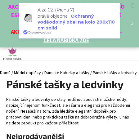
K
Přejít
Hledat
Nákup
M
Přihlášení
CZK
AKCE 3 + 1 ZDARMA. NAKUPTE 4 VĚCI Z NAŠEHO
na
o
Alza.CZ (Praha 7)
obsah
ESHOPU A ČTVRTÝ NEJLEVNĚJŠÍ DOSTANETE
Zpět
Zpět
košík
právě objednal:
Ochranný
š
voděodolný obal na kolo 200x110
ZDARMA!
í
cm solid
AKCE
NA VYBRANÉ VÝROBKY
-
SLEVA AŽ 35%
-
C
Overenyweb.cz
k
CELÁ NABÍDKA ZDE
o
p
o
t
Domů
/
Módní doplňky
/
Dámské Kabelky a tašky
/
Pánské tašky a ledvinky
ř
Pánské tašky a ledvinky
e
b
u
Pánské tašky a ledvinky se staly nedílnou součástí mužské módy,
j
nabízející nejenom funkčnost, ale i šarm a eleganci pro každodenní
nošení.
Nezáleží na tom, zda hledáte elegantní doplněk pro
e
pracovní den, nebo praktickou tašku na dobrodružné výlety, u nás
t
najdete produkt pro každou příležitost.
e
Nejprodávanější
n