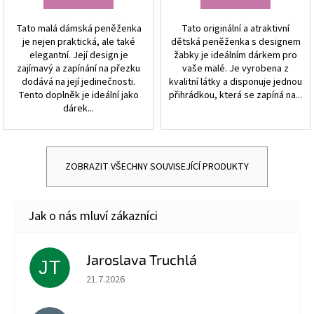
Tato malá dámská peněženka
Tato originální a atraktivní
je nejen praktická, ale také
dětská peněženka s designem
elegantní. Její design je
žabky je ideálním dárkem pro
zajímavý a zapínání na přezku
vaše malé. Je vyrobena z
dodává na její jedinečnosti.
kvalitní látky a disponuje jednou
Tento doplněk je ideální jako
přihrádkou, která se zapíná na...
dárek...
ZOBRAZIT VŠECHNY SOUVISEJÍCÍ PRODUKTY
Jaroslava Truchlá
JT
Hodnocení obchodu je 5 z 5 hvězdiček.
21.7.2026