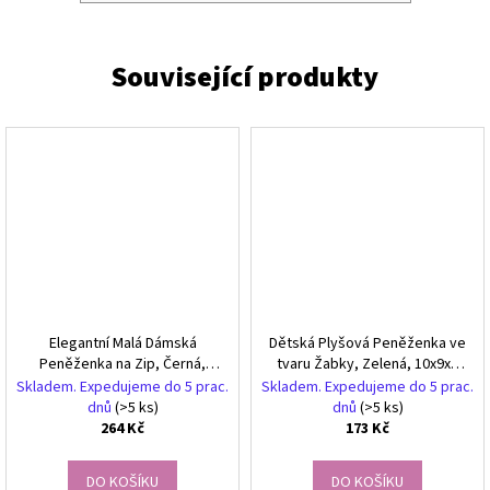
Elegantní Malá Dámská
Dětská Plyšová Peněženka ve
Peněženka na Zip, Černá,
tvaru Žabky, Zelená, 10x9x5
Ekologická Kůže, 11x8.5x3.5
cm
Skladem. Expedujeme do 5 prac.
Skladem. Expedujeme do 5 prac.
cm
dnů
(>5 ks)
dnů
(>5 ks)
264 Kč
173 Kč
DO KOŠÍKU
DO KOŠÍKU