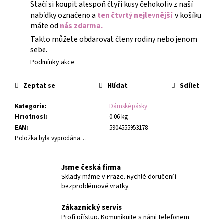
Stačí si koupit alespoň čtyři kusy čehokoliv z naší
nabídky označeno a
ten čtvrtý nejlevnější
v košíku
máte od
nás zdarma.
Takto můžete obdarovat členy rodiny nebo jenom
sebe.
Podmínky akce
Zeptat se
Hlídat
Sdílet
Kategorie
:
Dámské pásky
Hmotnost
:
0.06 kg
EAN
:
5904555953178
Položka byla vyprodána…
Jsme česká firma
Sklady máme v Praze. Rychlé doručení i
bezproblémové vratky
Zákaznický servis
Profi přístup. Komunikujte s námi telefonem