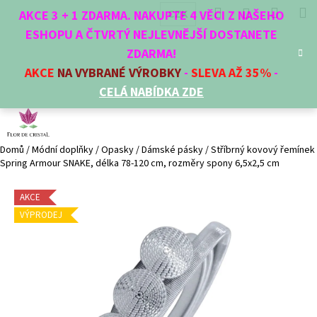
K
Přejít
Hledat
Nákup
M
Přihlášení
CZK
AKCE 3 + 1 ZDARMA. NAKUPTE 4 VĚCI Z NAŠEHO
na
o
obsah
ESHOPU A ČTVRTÝ NEJLEVNĚJŠÍ DOSTANETE
Zpět
Zpět
košík
š
ZDARMA!
í
AKCE
NA VYBRANÉ VÝROBKY
-
SLEVA AŽ 35%
-
C
k
CELÁ NABÍDKA ZDE
o
p
o
t
Domů
/
Módní doplňky
/
Opasky
/
Dámské pásky
/
Stříbrný kovový řemínek
Spring Armour SNAKE, délka 78-120 cm, rozměry spony 6,5x2,5 cm
ř
e
AKCE
b
VÝPRODEJ
u
j
e
t
e
n