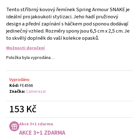
č
u
Tento stříbrný kovový řemínek Spring Armour SNAKE je
j
ideální pro jakoukoli stylizaci. Jeho hadí pružinový
e
design a přední zapínání s háčkem pod sponou dodávají
m
jedinečný vzhled. Rozměry spony jsou 6,5 cm x 2,5 cm. Je
e
to skvělý doplněk do vaší kolekce opasků.
Možnosti doručení
PLÁŽOVÝ
Položka byla vyprodána…
STAN
145X100X70CM
-
TYRKYSOVÝ
-
Vyprodáno
BÍLÝ
Kód:
FE4566
Značka:
Camerazar
566
Kč
153 Kč
Měrná
cena:
Akce 3+1 zdarma
AKCE 3+1 ZDARMA