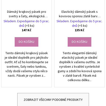
Dámský krajkový pásek pro
Elastický dámský pásek s
svetry a šaty, ekologická
kovovou sponou zlaté barvy,
kůže,
syntetická guma, délka 71-
Skladem. Expedujeme do 5 prac.
Skladem. Expedujeme do 5 prac.
102 cm
dnů
(>5 ks)
dnů
(>5 ks)
147 Kč
135 Kč
DO KOŠÍKU
DO KOŠÍKU
Tento dámský krajkový pásek
Tento elegantní dámský
je ideální doplněk pro jakýkoliv
elastický pásek je ideální
outfit. Ať už ho kombinujete se
doplněk k vašemu outfitu. Je
svetrem, šaty nebo tunikou,
vyroben z kvalitní syntetické
vždy dodá vašemu stylu něco
gumy a zdobí ho kovová spona
navíc. Pásek je vyroben z...
v zlaté barvě. Pásek má
celkovou délku...
ZOBRAZIT VŠECHNY PODOBNÉ PRODUKTY