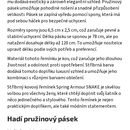
mu dodává exotický a zároveň elegantní vzhled. Pružinový
pásek umožňuje pohodlné nošení a snadné přizpůsobení
velikosti. Pásek se zapíná vpředu pomocí spony, která má
pod sebou háček pro bezpečné uchycení.
Rozměry spony jsou 6,5 cm x 2,5 cm, což zaručuje pevné a
stabilní uchycení. Délka pásku se sponou je 78 cm, ale po
natažení dosahuje délky až 120 cm. To umožňuje nositelce
upravit délku podle svých potřeb a preferencí.
Materiál tohoto řemínku je kov, což zaručuje jeho dlouhou
životnost a odolnost proti opotřebení. Stříbrná barva
dodává tomuto doplňku luxusní vzhled a umožňuje jeho
kombinaci s různými barvami oblečení.
Stříbrný kovový řemínek Spring Armour SNAKE je skvělou
volbou pro všechny ženy, které chtějí doplnit svůj šatník o
něco jedinečného a stylového. Tento řemínek je nejen
praktickým doplňkem, ale také módním statementem.
Hadí pružinový pásek