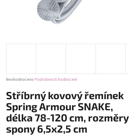
a
j
í
t
?
HLEDAT
Průměrné
Neohodnoceno
Podrobnosti hodnocení
hodnocení
produktu
Stříbrný kovový řemínek
D
je
0,0
o
Spring Armour SNAKE,
z
p
5
délka 78-120 cm, rozměry
o
hvězdiček.
r
spony 6,5x2,5 cm
u