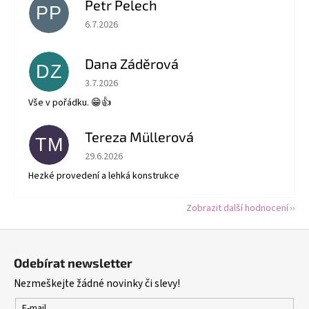
Petr Pelech
PP
Hodnocení obchodu je 5 z 5 hvězdiček.
6.7.2026
Dana Záděrová
DZ
Hodnocení obchodu je 5 z 5 hvězdiček.
3.7.2026
Vše v pořádku. 😁👍
Tereza Müllerová
TM
Hodnocení obchodu je 5 z 5 hvězdiček.
29.6.2026
Hezké provedení a lehká konstrukce
Zobrazit další hodnocení
Z
á
Odebírat newsletter
p
Nezmeškejte žádné novinky či slevy!
a
E-mail