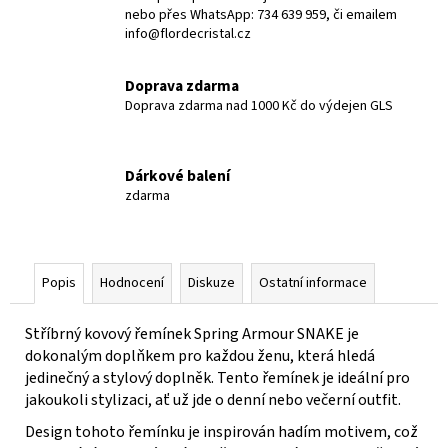
nebo přes WhatsApp: 734 639 959, či emailem
info@flordecristal.cz
Doprava zdarma
Doprava zdarma nad 1000 Kč do výdejen GLS
Dárkové balení
zdarma
Popis
Hodnocení
Diskuze
Ostatní informace
Stříbrný kovový řemínek Spring Armour SNAKE je
dokonalým doplňkem pro každou ženu, která hledá
jedinečný a stylový doplněk. Tento řemínek je ideální pro
jakoukoli stylizaci, ať už jde o denní nebo večerní outfit.
Design tohoto řemínku je inspirován hadím motivem, což