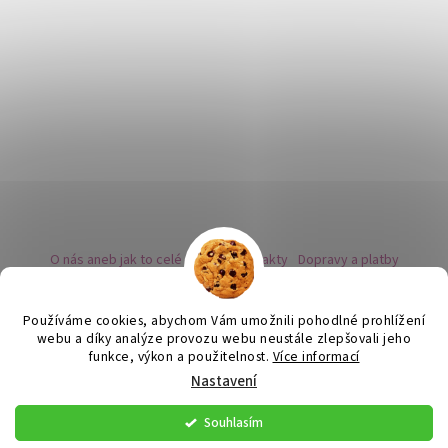
O nás aneb jak to celé začalo
Kontakty
Dopravy a platby
Kovy a puncovní značky
Naše nabídka náušnic
Novinky
Facebook - sledujte nás
Instagram - sledujte nás
BLOG
Obchodní podmínky
Ochrana osobních údajů
Používáme cookies, abychom Vám umožnili pohodlné prohlížení
Zpětný odběr vysloužilých bateriích
webu a díky analýze provozu webu neustále zlepšovali jeho
funkce, výkon a použitelnost.
Více informací
Nastavení
Vytvořil Shoptet
Souhlasím
Copyright 2026
Flor de Cristal
. Všechna práva vyhrazena.
Upravit