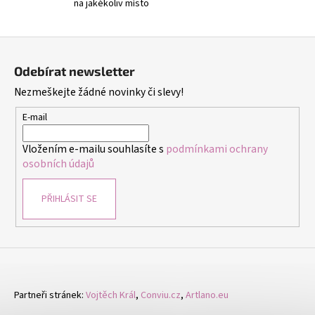
č
na jakékoliv místo
u
j
Z
e
á
m
Odebírat newsletter
e
p
Nezmeškejte žádné novinky či slevy!
a
t
E-mail
NÁUŠNICE
CINTIA
í
FIALOVÁ
Vložením e-mailu souhlasíte s
podmínkami ochrany
-
osobních údajů
NÁUŠNICE
S
KRYSTALY
PŘIHLÁSIT SE
299
Kč
Partneři stránek:
Vojtěch Král
,
Conviu.cz
,
Artlano.eu