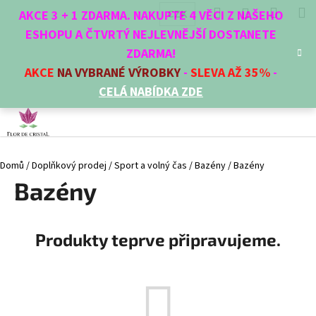
K
Přejít
Hledat
Nákup
M
Přihlášení
CZK
AKCE 3 + 1 ZDARMA. NAKUPTE 4 VĚCI Z NAŠEHO
na
o
obsah
ESHOPU A ČTVRTÝ NEJLEVNĚJŠÍ DOSTANETE
Zpět
Zpět
košík
š
ZDARMA!
í
AKCE
NA VYBRANÉ VÝROBKY
-
SLEVA AŽ 35%
-
C
k
CELÁ NABÍDKA ZDE
o
p
o
t
Domů
/
Doplňkový prodej
/
Sport a volný čas
/
Bazény
/
Bazény
ř
Bazény
e
b
u
Produkty teprve připravujeme.
j
e
t
e
n