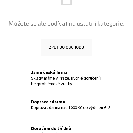
a
j
í
Můžete se ale podívat na ostatní kategorie.
t
?
ZPĚT DO OBCHODU
HLEDAT
Jsme česká firma
Sklady máme v Praze. Rychlé doručení i
bezproblémové vratky
D
o
Doprava zdarma
p
Doprava zdarma nad 1000 Kč do výdejen GLS
o
r
u
Doručení do tří dnů