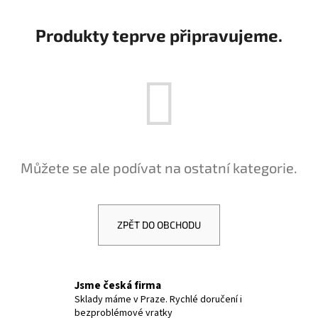
č
u
Produkty teprve připravujeme.
j
e
m
e
NÁUŠNICE
-
DUHA
-
Můžete se ale podívat na ostatní kategorie.
NÁUŠNICE
S
KRYSTALY
299
Kč
ZPĚT DO OBCHODU
Jsme česká firma
Sklady máme v Praze. Rychlé doručení i
bezproblémové vratky