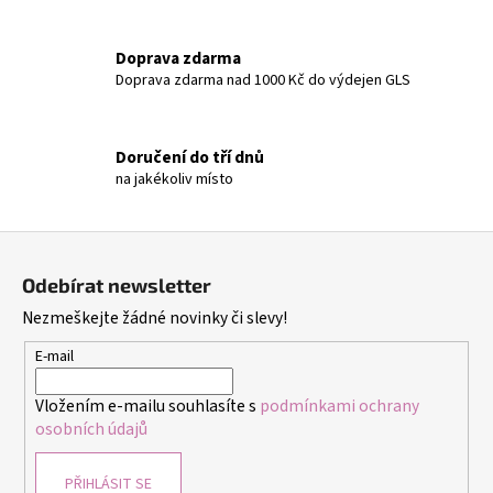
Doprava zdarma
Doprava zdarma nad 1000 Kč do výdejen GLS
Doručení do tří dnů
na jakékoliv místo
Z
á
Odebírat newsletter
p
Nezmeškejte žádné novinky či slevy!
a
t
E-mail
í
Vložením e-mailu souhlasíte s
podmínkami ochrany
osobních údajů
PŘIHLÁSIT SE