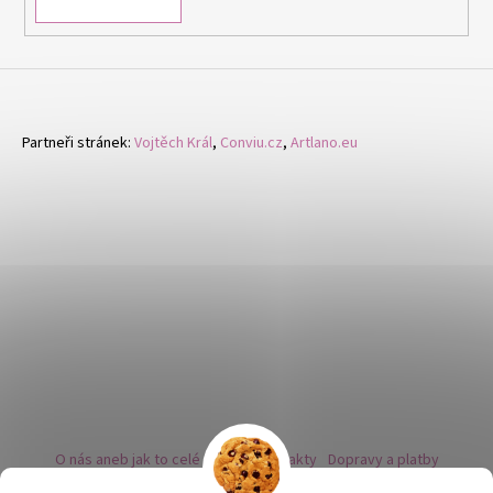
Partneři stránek:
Vojtěch Král
,
Conviu.cz
,
Artlano.eu
O nás aneb jak to celé začalo
Kontakty
Dopravy a platby
Kovy a puncovní značky
Naše nabídka náušnic
Novinky