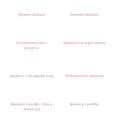
a
j
Výrazné náušnice
Decentní náušnice
í
t
?
Pro milovnice vína a
Náušnice s pravými zirkony
prosecca
HLEDAT
Náušnice z chirurgické oceli
Příslušenství k náušnicím
D
o
p
o
Náušnice s korálky - Etno a
Náušnice s peříčky
r
Orient styl
u