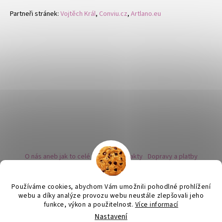
Partneři stránek:
Vojtěch Král
,
Conviu.cz
,
Artlano.eu
O nás aneb jak to celé začalo
Kontakty
Dopravy a platby
Kovy a puncovní značky
Naše nabídka náušnic
Novinky
Facebook - sledujte nás
Instagram - sledujte nás
BLOG
Obchodní podmínky
Ochrana osobních údajů
Používáme cookies, abychom Vám umožnili pohodlné prohlížení
Zpětný odběr vysloužilých bateriích
webu a díky analýze provozu webu neustále zlepšovali jeho
funkce, výkon a použitelnost.
Více informací
Nastavení