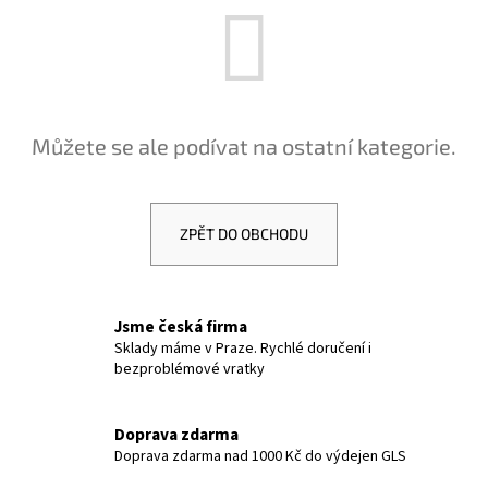
a
j
í
t
?
Můžete se ale podívat na ostatní kategorie.
ZPĚT DO OBCHODU
HLEDAT
Jsme česká firma
D
Sklady máme v Praze. Rychlé doručení i
bezproblémové vratky
o
p
o
Doprava zdarma
r
Doprava zdarma nad 1000 Kč do výdejen GLS
u