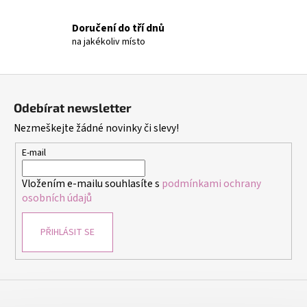
č
u
Doručení do tří dnů
j
na jakékoliv místo
e
m
e
Z
á
Odebírat newsletter
p
SADA
Nezmeškejte žádné novinky či slevy!
NA
a
VÝROBU
t
ŠPERKŮ
E-mail
KRUZZEL
í
22893
Vložením e-mailu souhlasíte s
podmínkami ochrany
449
osobních údajů
Kč
PŘIHLÁSIT SE