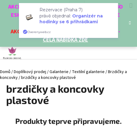
K
Přejít
Hledat
Nákup
M
Přihlášení
CZK
AKCE 3 + 1 ZDARMA. NAKUPTE 4 VĚCI Z NAŠEHO
na
o
Rezervace (Praha 7)
obsah
ESHOPU A ČTVRTÝ NEJLEVNĚJŠÍ DOSTANETE
Zpět
Zpět
košík
právě objednal:
Organizér na
š
hodinky se 6 přihrádkami
ZDARMA!
í
AKCE
NA VYBRANÉ VÝROBKY
-
SLEVA AŽ 35%
-
C
Overenyweb.cz
k
CELÁ NABÍDKA ZDE
o
p
o
t
Domů
/
Doplňkový prodej
/
Galanterie
/
Textilní galanterie
/
Brzdičky a
ř
koncovky
/
brzdičky a koncovky plastové
e
brzdičky a koncovky
b
u
plastové
j
e
Produkty teprve připravujeme.
t
e
n