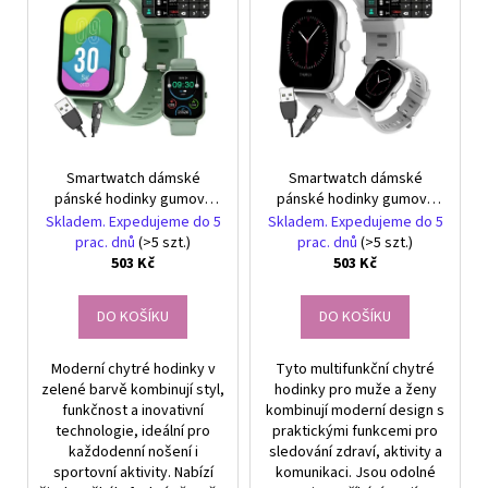
r
č
ý
u
o
p
j
d
i
e
u
s
m
k
e
p
t
r
ů
Smartwatch dámské
Smartwatch dámské
o
MÍCHAČKA
pánské hodinky gumový
pánské hodinky gumový
KARET
d
řemínek sport bluetooth
řemínek sport bluetooth
Skladem. Expedujeme do 5
Skladem. Expedujeme do 5
199
u
hovory zelená
hovory šedá
prac. dnů
(>5 szt.)
prac. dnů
(>5 szt.)
Kč
503 Kč
503 Kč
k
t
DO KOŠÍKU
DO KOŠÍKU
ů
Moderní chytré hodinky v
Tyto multifunkční chytré
zelené barvě kombinují styl,
hodinky pro muže a ženy
funkčnost a inovativní
kombinují moderní design s
technologie, ideální pro
praktickými funkcemi pro
každodenní nošení i
sledování zdraví, aktivity a
sportovní aktivity. Nabízí
komunikaci. Jsou odolné