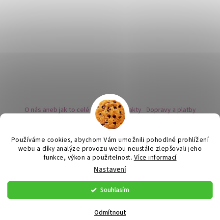
O nás aneb jak to celé začalo
Kontakty
Dopravy a platby
Kovy a puncovní značky
Naše nabídka náušnic
Novinky
Facebook - sledujte nás
Instagram - sledujte nás
BLOG
Obchodní podmínky
Ochrana osobních údajů
Používáme cookies, abychom Vám umožnili pohodlné prohlížení
Zpětný odběr vysloužilých bateriích
webu a díky analýze provozu webu neustále zlepšovali jeho
funkce, výkon a použitelnost.
Více informací
Nastavení
Vytvořil Shoptet
Souhlasím
Copyright 2026
Flor de Cristal
. Všechna práva vyhrazena.
Upravit
nastavení cookies
Odmítnout