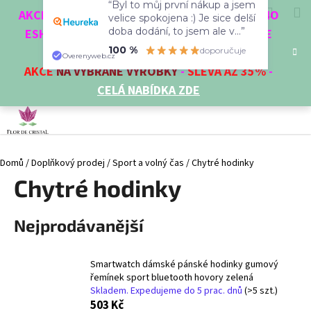
K
Přejít
Hledat
Nákup
M
Přihlášení
CZK
AKCE 3 + 1 ZDARMA. NAKUPTE 4 VĚCI Z NAŠEHO
na
“Byl to můj první nákup a jsem
o
obsah
ESHOPU A ČTVRTÝ NEJLEVNĚJŠÍ DOSTANETE
velice spokojena :) Je sice delší
Zpět
Zpět
košík
š
doba dodání, to jsem ale v...”
ZDARMA!
í
100 %
doporučuje
AKCE
NA VYBRANÉ VÝROBKY
-
SLEVA AŽ 35%
-
Overenyweb.cz
C
k
CELÁ NABÍDKA ZDE
o
p
o
t
Domů
/
Doplňkový prodej
/
Sport a volný čas
/
Chytré hodinky
ř
Chytré hodinky
e
b
u
Nejprodávanější
j
e
Smartwatch dámské pánské hodinky gumový
t
řemínek sport bluetooth hovory zelená
e
Skladem. Expedujeme do 5 prac. dnů
(>5 szt.)
503 Kč
n