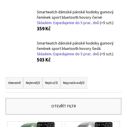
a
Smartwatch dámské pánské hodinky gumový
j
řemínek sport bluetooth hovory černé
í
Skladem. Expedujeme do 5 prac. dnů
(>5 szt.)
t
359 Kč
?
Smartwatch dámské pánské hodinky gumový
řemínek sport bluetooth hovory šedá
Skladem. Expedujeme do 5 prac. dnů
(>5 szt.)
503 Kč
HLEDAT
Ř
a
Abecedně
Nejlevnější
Nejdražší
Nejprodávanější
D
z
o
e
p
n
OTEVŘÍT FILTR
o
í
r
p
u
V