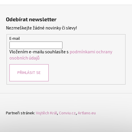
ý
Z
p
á
i
Odebírat newsletter
p
s
Nezmeškejte žádné novinky či slevy!
a
u
t
E-mail
í
Vložením e-mailu souhlasíte s
podmínkami ochrany
osobních údajů
PŘIHLÁSIT SE
Partneři stránek:
Vojtěch Král
,
Conviu.cz
,
Artlano.eu