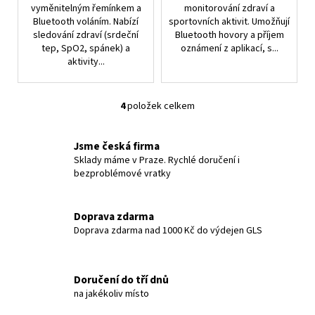
vyměnitelným řemínkem a
monitorování zdraví a
Bluetooth voláním. Nabízí
sportovních aktivit. Umožňují
sledování zdraví (srdeční
Bluetooth hovory a příjem
tep, SpO2, spánek) a
oznámení z aplikací, s...
aktivity...
4
položek celkem
O
v
l
Jsme česká firma
á
Sklady máme v Praze. Rychlé doručení i
bezproblémové vratky
d
a
c
Doprava zdarma
í
Doprava zdarma nad 1000 Kč do výdejen GLS
p
r
v
Doručení do tří dnů
k
na jakékoliv místo
y
v