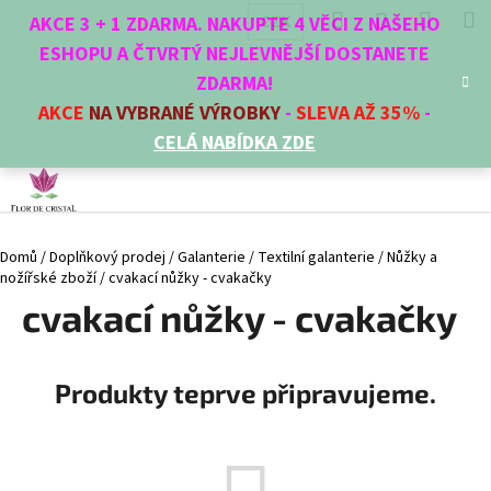
K
Přejít
Hledat
Nákup
M
Přihlášení
CZK
AKCE 3 + 1 ZDARMA. NAKUPTE 4 VĚCI Z NAŠEHO
na
o
obsah
ESHOPU A ČTVRTÝ NEJLEVNĚJŠÍ DOSTANETE
Zpět
Zpět
košík
š
ZDARMA!
í
AKCE
NA VYBRANÉ VÝROBKY
-
SLEVA AŽ 35%
-
C
k
CELÁ NABÍDKA ZDE
o
p
o
t
Domů
/
Doplňkový prodej
/
Galanterie
/
Textilní galanterie
/
Nůžky a
ř
nožířské zboží
/
cvakací nůžky - cvakačky
e
cvakací nůžky - cvakačky
b
u
j
Produkty teprve připravujeme.
e
t
e
n