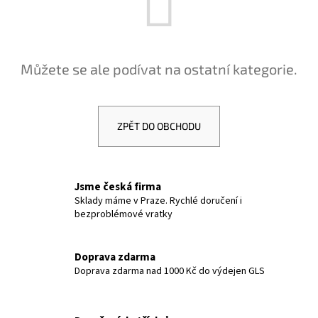
a
j
í
Můžete se ale podívat na ostatní kategorie.
t
?
ZPĚT DO OBCHODU
HLEDAT
Jsme česká firma
Sklady máme v Praze. Rychlé doručení i
bezproblémové vratky
D
o
p
Doprava zdarma
Doprava zdarma nad 1000 Kč do výdejen GLS
o
r
u