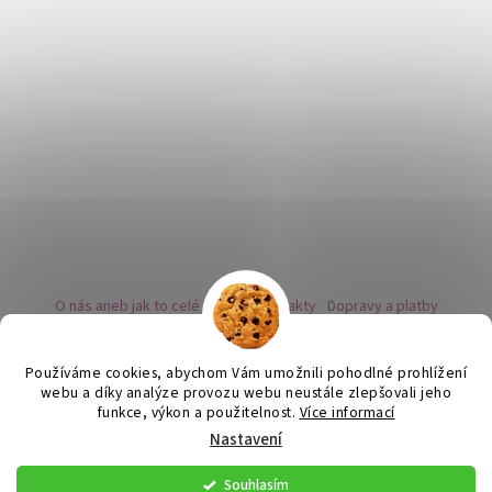
O nás aneb jak to celé začalo
Kontakty
Dopravy a platby
Kovy a puncovní značky
Naše nabídka náušnic
Novinky
Facebook - sledujte nás
Instagram - sledujte nás
BLOG
Obchodní podmínky
Ochrana osobních údajů
Používáme cookies, abychom Vám umožnili pohodlné prohlížení
Zpětný odběr vysloužilých bateriích
webu a díky analýze provozu webu neustále zlepšovali jeho
funkce, výkon a použitelnost.
Více informací
Nastavení
Vytvořil Shoptet
Souhlasím