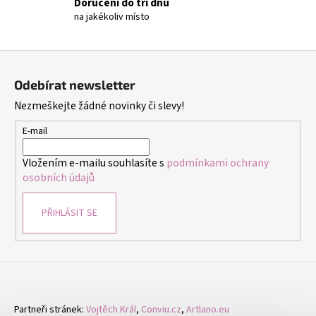
č
Doručení do tří dnů
u
na jakékoliv místo
j
e
Z
m
á
e
Odebírat newsletter
p
Nezmeškejte žádné novinky či slevy!
a
DĚTSKÉ
t
E-mail
STŘÍBRNÉ
NÁUŠNICE
í
VÁŽKA
Vložením e-mailu souhlasíte s
podmínkami ochrany
249
osobních údajů
Kč
PŘIHLÁSIT SE
Partneři stránek:
Vojtěch Král
,
Conviu.cz
,
Artlano.eu