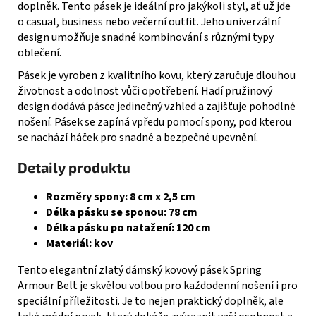
doplněk. Tento pásek je ideální pro jakýkoli styl, ať už jde
o casual, business nebo večerní outfit. Jeho univerzální
design umožňuje snadné kombinování s různými typy
oblečení.
Pásek je vyroben z kvalitního kovu, který zaručuje dlouhou
životnost a odolnost vůči opotřebení. Hadí pružinový
design dodává pásce jedinečný vzhled a zajišťuje pohodlné
nošení. Pásek se zapíná vpředu pomocí spony, pod kterou
se nachází háček pro snadné a bezpečné upevnění.
Detaily produktu
Rozměry spony: 8 cm x 2,5 cm
Délka pásku se sponou: 78 cm
Délka pásku po natažení: 120 cm
Materiál: kov
Tento elegantní zlatý dámský kovový pásek Spring
Armour Belt je skvělou volbou pro každodenní nošení i pro
speciální příležitosti. Je to nejen praktický doplněk, ale