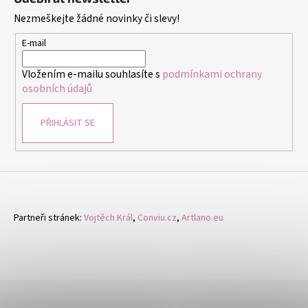
p
Nezmeškejte žádné novinky či slevy!
a
t
E-mail
í
Vložením e-mailu souhlasíte s
podmínkami ochrany
osobních údajů
PŘIHLÁSIT SE
Partneři stránek:
Vojtěch Král
,
Conviu.cz
,
Artlano.eu