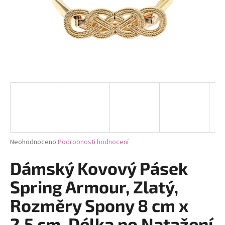
a
j
í
t
?
HLEDAT
Průměrné
Neohodnoceno
Podrobnosti hodnocení
hodnocení
D
produktu
Dámský Kovový Pásek
je
o
0,0
Spring Armour, Zlatý,
p
z
o
5
Rozměry Spony 8 cm x
r
hvězdiček.
u
2,5 cm, Délka po Natažení