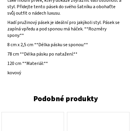
také módní prvek, který dokáže zvýraznit vaši osobnost a
styl. Přidejte tento pásek do svého šatníku a obohaťte
svůj outfit o nádech luxusu.
Hadí pružinový pásek je ideální pro jakýkoli styl. Pásek se
zapíná vpředu a pod sponou má háček. **Rozměry
spony:**
8 cm x 2,5 cm **Délka pásku se sponou:**
78 cm **Délka pásku po natažení:**
120 cm **Materiál:**
kovový