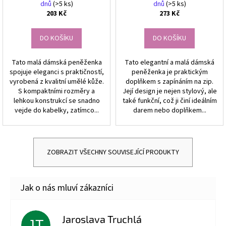
dnů
(>5 ks)
dnů
(>5 ks)
203 Kč
273 Kč
DO KOŠÍKU
DO KOŠÍKU
Tato malá dámská peněženka
Tato elegantní a malá dámská
spojuje eleganci s praktičností,
peněženka je praktickým
vyrobená z kvalitní umělé kůže.
doplňkem s zapínáním na zip.
S kompaktními rozměry a
Její design je nejen stylový, ale
lehkou konstrukcí se snadno
také funkční, což ji činí ideálním
vejde do kabelky, zatímco...
darem nebo doplňkem...
ZOBRAZIT VŠECHNY SOUVISEJÍCÍ PRODUKTY
Jaroslava Truchlá
JT