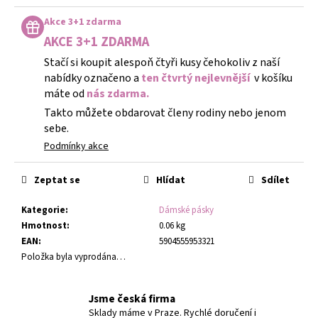
Měrná
cena:
Akce 3+1 zdarma
AKCE 3+1 ZDARMA
Stačí si koupit alespoň čtyři kusy čehokoliv z naší
nabídky označeno a
ten čtvrtý nejlevnější
v košíku
máte od
nás zdarma.
Takto můžete obdarovat členy rodiny nebo jenom
sebe.
Podmínky akce
Zeptat se
Hlídat
Sdílet
Kategorie
:
Dámské pásky
Hmotnost
:
0.06 kg
EAN
:
5904555953321
Položka byla vyprodána…
Jsme česká firma
Sklady máme v Praze. Rychlé doručení i