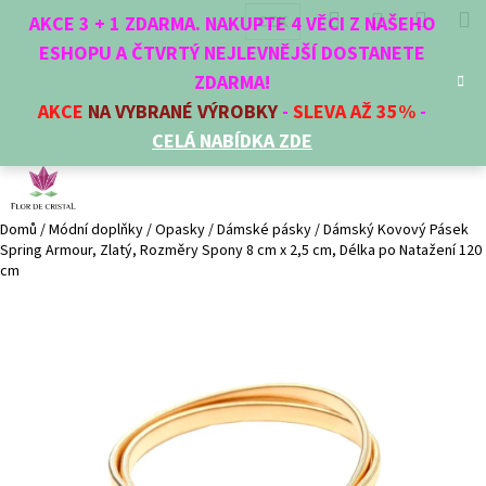
K
Přejít
Hledat
Nákup
M
Přihlášení
CZK
AKCE 3 + 1 ZDARMA. NAKUPTE 4 VĚCI Z NAŠEHO
na
o
obsah
ESHOPU A ČTVRTÝ NEJLEVNĚJŠÍ DOSTANETE
Zpět
Zpět
košík
š
ZDARMA!
í
AKCE
NA VYBRANÉ VÝROBKY
-
SLEVA AŽ 35%
-
C
k
CELÁ NABÍDKA ZDE
o
p
o
t
Domů
/
Módní doplňky
/
Opasky
/
Dámské pásky
/
Dámský Kovový Pásek
Spring Armour, Zlatý, Rozměry Spony 8 cm x 2,5 cm, Délka po Natažení 120
ř
cm
e
b
u
j
e
t
e
n