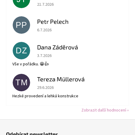
Hodnocení obchodu je 5 z 5 hvězdiček.
21.7.2026
Petr Pelech
PP
Hodnocení obchodu je 5 z 5 hvězdiček.
6.7.2026
Dana Záděrová
DZ
Hodnocení obchodu je 5 z 5 hvězdiček.
3.7.2026
Vše v pořádku. 😁👍
Tereza Müllerová
TM
Hodnocení obchodu je 5 z 5 hvězdiček.
29.6.2026
Hezké provedení a lehká konstrukce
Zobrazit další hodnocení
Z
á
Odebírat newsletter