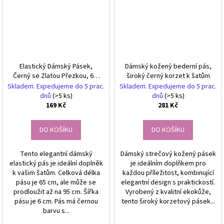
Elastický Dámský Pásek,
Dámský kožený bederní pás,
Černý se Zlatou Přezkou, 65-
široký černý korzet k šatům
95 cm x 6 cm
Skladem. Expedujeme do 5 prac.
Skladem. Expedujeme do 5 prac.
dnů
(>5 ks)
dnů
(>5 ks)
169 Kč
281 Kč
DO KOŠÍKU
DO KOŠÍKU
Tento elegantní dámský
Dámský strečový kožený pásek
elastický pás je ideální doplněk
je ideálním doplňkem pro
k vašim šatům. Celková délka
každou příležitost, kombinující
pásu je 65 cm, ale může se
elegantní design s praktickostí.
prodloužit až na 95 cm. Šířka
Vyrobený z kvalitní ekokůže,
pásu je 6 cm. Pás má černou
tento široký korzetový pásek...
barvu s...