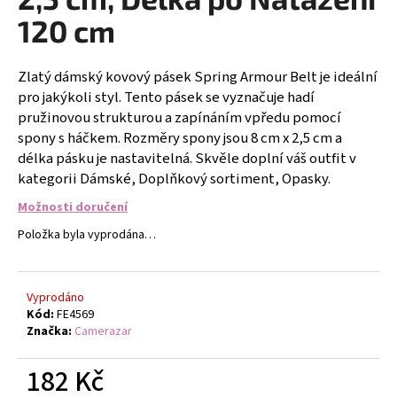
č
u
120 cm
j
e
Zlatý dámský kovový pásek Spring Armour Belt je ideální
m
pro jakýkoli styl. Tento pásek se vyznačuje hadí
e
pružinovou strukturou a zapínáním vpředu pomocí
spony s háčkem. Rozměry spony jsou 8 cm x 2,5 cm a
NÁRAMEK
délka pásku je nastavitelná. Skvěle doplní váš outfit v
Z
kategorii Dámské, Doplňkový sortiment, Opasky.
PRAVÝCH
KAMENŮ
Možnosti doručení
ACHÁT
RŮŽOVÝ
Položka byla vyprodána…
A
HEMATIT.
UNISEX
149
Vyprodáno
Kč
Kód:
FE4569
Značka:
Camerazar
182 Kč