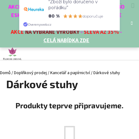
K
Přejít
Hledat
Nákup
M
Přihlášení
“Zboží bylo doručeno v
CZK
AKCE 3 + 1 ZDARMA. NAKUPTE 4 VĚCI Z NAŠEHO
na
o
pořádku”
obsah
ESHOPU A ČTVRTÝ NEJLEVNĚJŠÍ DOSTANETE
Zpět
Zpět
košík
š
80 %
doporučuje
ZDARMA!
í
Overenyweb.cz
AKCE
NA VYBRANÉ VÝROBKY
-
SLEVA AŽ 35%
-
C
k
CELÁ NABÍDKA ZDE
o
p
o
t
Domů
/
Doplňkový prodej
/
Kancelář a papírnictví
/
Dárkové stuhy
ř
Dárkové stuhy
e
b
u
Produkty teprve připravujeme.
j
e
t
e
n