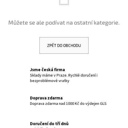
a
j
í
Můžete se ale podívat na ostatní kategorie.
t
?
ZPĚT DO OBCHODU
HLEDAT
Jsme česká firma
Sklady máme v Praze. Rychlé doručení i
bezproblémové vratky
D
o
Doprava zdarma
p
Doprava zdarma nad 1000 Kč do výdejen GLS
o
r
u
Doručení do tří dnů