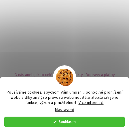
O nás aneb jak to celé začalo
Kontakty
Dopravy a platby
Kovy a puncovní značky
Naše nabídka náušnic
Novinky
Facebook - sledujte nás
Instagram - sledujte nás
BLOG
Obchodní podmínky
Ochrana osobních údajů
Používáme cookies, abychom Vám umožnili pohodlné prohlížení
Zpětný odběr vysloužilých bateriích
webu a díky analýze provozu webu neustále zlepšovali jeho
funkce, výkon a použitelnost.
Více informací
Nastavení
Vytvořil Shoptet
Souhlasím
Copyright 2026
Flor de Cristal
. Všechna práva vyhrazena.
Upravit