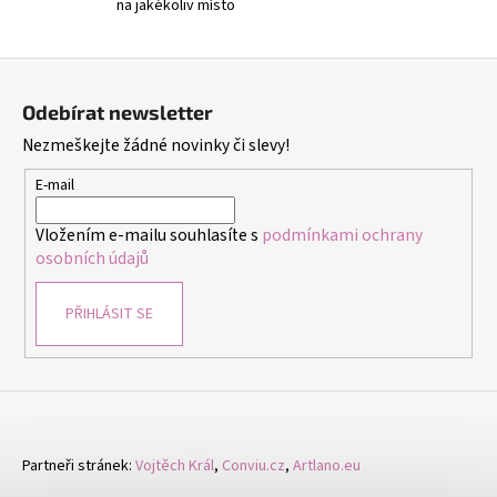
č
na jakékoliv místo
u
j
Z
e
á
m
Odebírat newsletter
e
p
Nezmeškejte žádné novinky či slevy!
a
t
E-mail
NÁHRDELNÍK
A
í
NÁUŠNICE
Vložením e-mailu souhlasíte s
podmínkami ochrany
ROZPUSTILÉ
osobních údajů
KORÁLKY
-
ČERNÁ
PŘIHLÁSIT SE
259
Kč
Partneři stránek:
Vojtěch Král
,
Conviu.cz
,
Artlano.eu