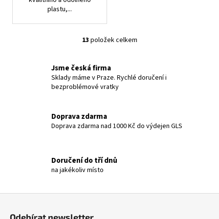
plastu,...
13
položek celkem
O
v
l
Jsme česká firma
á
Sklady máme v Praze. Rychlé doručení i
bezproblémové vratky
d
a
c
Doprava zdarma
í
Doprava zdarma nad 1000 Kč do výdejen GLS
p
r
v
Doručení do tří dnů
k
na jakékoliv místo
y
v
ý
Z
p
á
i
Odebírat newsletter