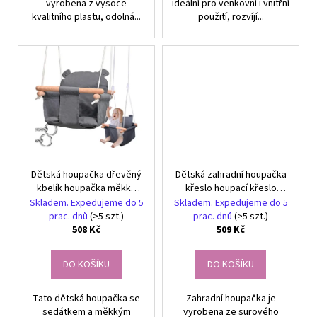
vyrobena z vysoce
ideální pro venkovní i vnitřní
kvalitního plastu, odolná...
použití, rozvíjí...
Dětská houpačka dřevěný
Dětská zahradní houpačka
kbelík houpačka měkký
křeslo houpací křeslo
materiál houpačka
dřevěné zábradlí pro
Skladem. Expedujeme do 5
Skladem. Expedujeme do 5
zahradu home
prac. dnů
(>5 szt.)
prac. dnů
(>5 szt.)
508 Kč
509 Kč
DO KOŠÍKU
DO KOŠÍKU
Tato dětská houpačka se
Zahradní houpačka je
sedátkem a měkkým
vyrobena ze surového