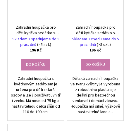
Zahradní houpačka pro
Zahradní houpačka pro
děti kytička sedátko s
děti kytička sedátko s
lanem na strom
lanem na strom
Skladem. Expedujeme do 5
Skladem. Expedujeme do 5
prac. dnů
(>5 szt.)
prac. dnů
(>5 szt.)
196 Kč
196 Kč
DO KOŠÍKU
DO KOŠÍKU
Zahradní houpačka s
Dětská zahradní houpačka
květinovým sedátkem je
ve tvaru květiny je vyrobena
určena pro děti i starší
z robustního plastu a je
osoby a lze ji používat uvnitř
ideální pro bezpečnou
i venku. Má nosnost 75 kg a
venkovní i domácí zábavu.
nastavitelnou délku šňůr od
Houpačka má silné, výškově
110 do 190 cm.
nastavitelné lano a...