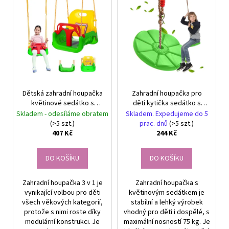
č
V
r
u
ý
o
j
p
e
d
i
m
u
s
e
k
p
t
r
NÁUŠNICE
ů
Dětská zahradní houpačka
Zahradní houpačka pro
o
CINTIA
květinové sedátko s
děti kytička sedátko s
FIALOVÁ
d
lanem ke stromu
lanem na strom
-
Skladem - odesíláme obratem
Skladem. Expedujeme do 5
u
NÁUŠNICE
(>5 szt.)
prac. dnů
(>5 szt.)
S
407 Kč
244 Kč
k
KRYSTALY
t
299
DO KOŠÍKU
DO KOŠÍKU
ů
Kč
Zahradní houpačka 3 v 1 je
Zahradní houpačka s
vynikající volbou pro děti
květinovým sedátkem je
všech věkových kategorií,
stabilní a lehký výrobek
protože s nimi roste díky
vhodný pro děti i dospělé, s
modulární konstrukci. Je
maximální nosností 75 kg. Je