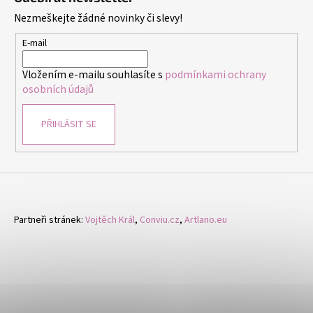
p
s
Nezmeškejte žádné novinky či slevy!
a
u
t
E-mail
í
Vložením e-mailu souhlasíte s
podmínkami ochrany
osobních údajů
PŘIHLÁSIT SE
Partneři stránek:
Vojtěch Král
,
Conviu.cz
,
Artlano.eu