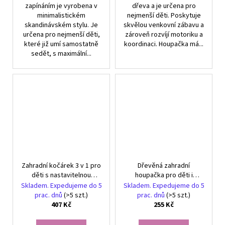
zapínáním je vyrobena v
dřeva a je určena pro
minimalistickém
nejmenší děti. Poskytuje
skandinávském stylu. Je
skvělou venkovní zábavu a
určena pro nejmenší děti,
zároveň rozvíjí motoriku a
které již umí samostatně
koordinaci. Houpačka má...
sedět, s maximální...
Zahradní kočárek 3 v 1 pro
Dřevěná zahradní
děti s nastavitelnou
houpačka pro děti i
opěrkou zad
dospělé silná deska
Skladem. Expedujeme do 5
Skladem. Expedujeme do 5
prac. dnů
(>5 szt.)
prac. dnů
(>5 szt.)
407 Kč
255 Kč