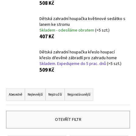
508 Kč
a
j
Dětská zahradní houpačka květinové sedátko s
í
lanem ke stromu
t
Skladem - odesíláme obratem
(>5 szt.)
407 Kč
?
Dětská zahradní houpačka křeslo houpací
křeslo dřevěné zábradlí pro zahradu home
Skladem. Expedujeme do 5 prac. dnů
(>5 szt.)
509 Kč
HLEDAT
Ř
a
Abecedně
Nejlevnější
Nejdražší
Nejprodávanější
D
z
o
p
e
o
n
OTEVŘÍT FILTR
r
í
u
p