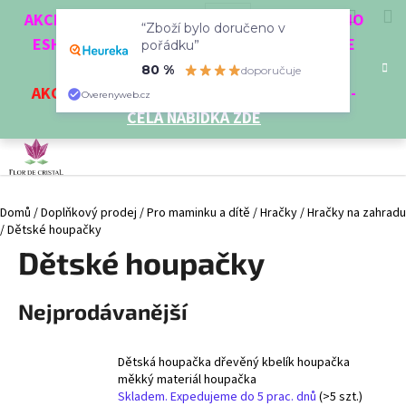
K
Přejít
Hledat
Nákup
M
Přihlášení
CZK
AKCE 3 + 1 ZDARMA. NAKUPTE 4 VĚCI Z NAŠEHO
na
“Zboží bylo doručeno v
o
obsah
ESHOPU A ČTVRTÝ NEJLEVNĚJŠÍ DOSTANETE
Zpět
Zpět
pořádku”
košík
š
ZDARMA!
80 %
doporučuje
í
AKCE
NA VYBRANÉ VÝROBKY
-
SLEVA AŽ 35%
-
C
Overenyweb.cz
k
CELÁ NABÍDKA ZDE
o
p
o
t
Domů
/
Doplňkový prodej
/
Pro maminku a dítě
/
Hračky
/
Hračky na zahradu
ř
/
Dětské houpačky
e
Dětské houpačky
b
u
Nejprodávanější
j
e
t
Dětská houpačka dřevěný kbelík houpačka
e
měkký materiál houpačka
Skladem. Expedujeme do 5 prac. dnů
(>5 szt.)
n