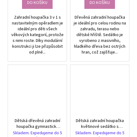
DO KOŠÍKU
DO KOŠÍKU
Zahradní houpačka 3 v 1 s
Dřevěná zahradní houpačka
nastavitelným opěradlem je
je ideální pro celou rodinu na
ideální pro děti všech
zahradu, terasu nebo
věkových kategorií, protože
dětské hřiště. Sedátko je
s nimi roste. Díky modulární
vyrobeno z masivního,
konstrukci ji lze přizpůsobit
hladkého dřeva bez ostrých
od plné...
hran, což zajišťuje...
Dětská dřevěná zahradní
Dětská zahradní houpačka
houpačka gymnastická
květinové sedátko s
hrazda s držadly
lanem ke stromu
Skladem. Expedujeme do 5
Skladem. Expedujeme do 5