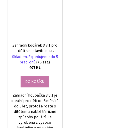
Zahradní kočárek 3 v 1 pro
děti s nastavitelnou
opěrkou zad
Skladem. Expedujeme do 5
prac. dnů
(>5 szt.)
407 Kč
DO KOŠÍKU
Zahradní houpačka 3 v 1 je
ideální pro děti od 6 měsíců
do 5 let, protože roste s
dítětem a nabízí tři různé
způsoby použití. Je
vyrobena z vysoce
kvalitního a odolného