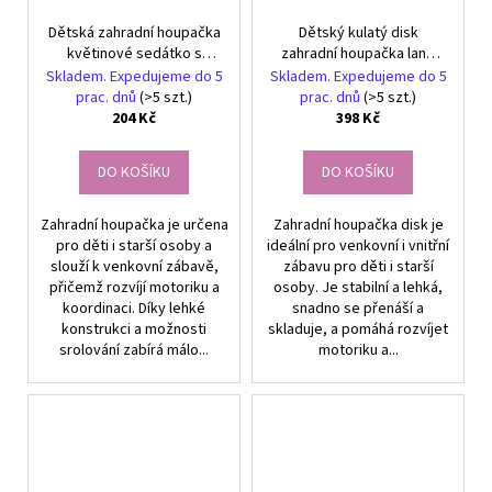
Dětská zahradní houpačka
Dětský kulatý disk
květinové sedátko s
zahradní houpačka lano
lanem ke stromu
silné
Skladem. Expedujeme do 5
Skladem. Expedujeme do 5
prac. dnů
(>5 szt.)
prac. dnů
(>5 szt.)
204 Kč
398 Kč
DO KOŠÍKU
DO KOŠÍKU
Zahradní houpačka je určena
Zahradní houpačka disk je
pro děti i starší osoby a
ideální pro venkovní i vnitřní
slouží k venkovní zábavě,
zábavu pro děti i starší
přičemž rozvíjí motoriku a
osoby. Je stabilní a lehká,
koordinaci. Díky lehké
snadno se přenáší a
konstrukci a možnosti
skladuje, a pomáhá rozvíjet
srolování zabírá málo...
motoriku a...