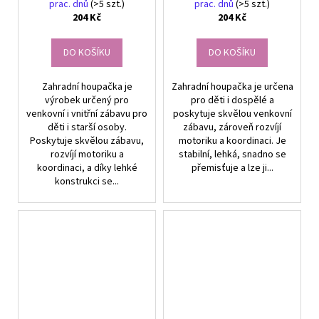
prac. dnů
(>5 szt.)
prac. dnů
(>5 szt.)
204 Kč
204 Kč
DO KOŠÍKU
DO KOŠÍKU
Zahradní houpačka je
Zahradní houpačka je určena
výrobek určený pro
pro děti i dospělé a
venkovní i vnitřní zábavu pro
poskytuje skvělou venkovní
děti i starší osoby.
zábavu, zároveň rozvíjí
Poskytuje skvělou zábavu,
motoriku a koordinaci. Je
rozvíjí motoriku a
stabilní, lehká, snadno se
koordinaci, a díky lehké
přemisťuje a lze ji...
konstrukci se...