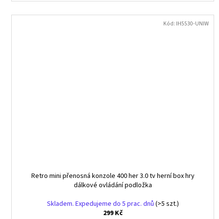
Kód:
IH5530-UNIW
Retro mini přenosná konzole 400 her 3.0 tv herní box hry
dálkové ovládání podložka
Skladem. Expedujeme do 5 prac. dnů
(>5 szt.)
299 Kč