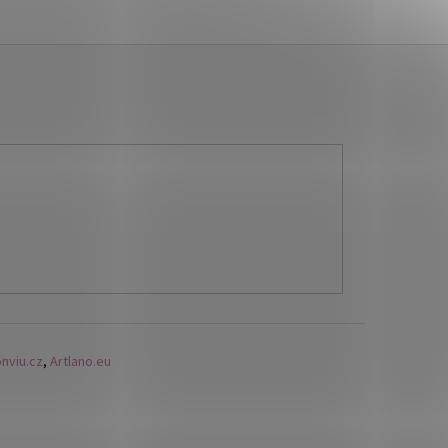
nviu.cz
,
Artlano.eu