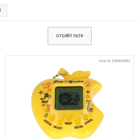
DĚTSKÉ STŘÍBRNÉ NÁUŠNICE VÁŽKA
NÁUŠNICE - DUHA 
249 Kč
299 Kč
í
OTEVŘÍT FILTR
Kód:
KI-1384619602