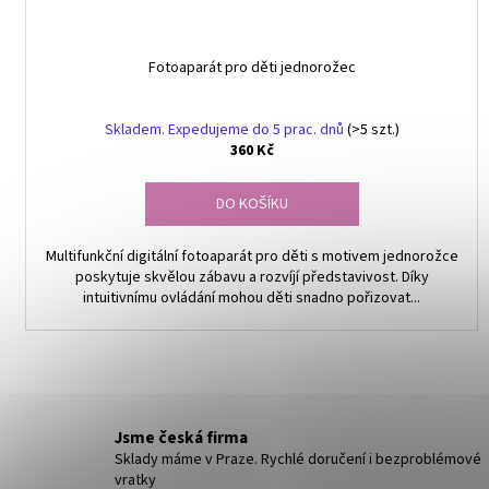
Fotoaparát pro děti jednorožec
Skladem. Expedujeme do 5 prac. dnů
(>5 szt.)
360 Kč
DO KOŠÍKU
Multifunkční digitální fotoaparát pro děti s motivem jednorožce
poskytuje skvělou zábavu a rozvíjí představivost. Díky
intuitivnímu ovládání mohou děti snadno pořizovat...
Jsme česká firma
Sklady máme v Praze. Rychlé doručení i bezproblémové
vratky