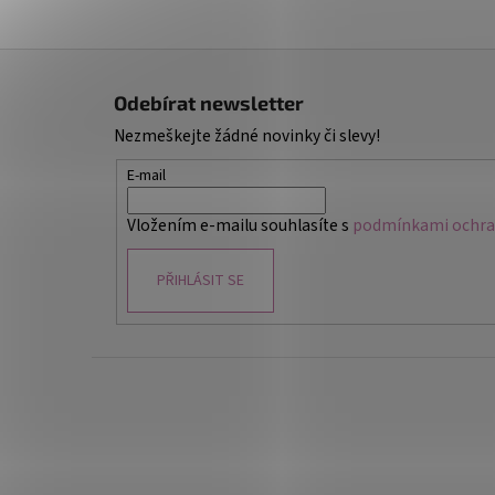
Z
á
Odebírat newsletter
p
Nezmeškejte žádné novinky či slevy!
a
t
E-mail
í
Vložením e-mailu souhlasíte s
podmínkami ochran
PŘIHLÁSIT SE