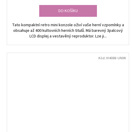
DO KOŠÍKU
Tato kompaktní retro mini konzole oživí vaše herní vzpomínky a
obsahuje až 400 kultovních herních titulů. Má barevný 3palcový
LCD displej a vestavěný reproduktor. Lze ji...
Kód:
IH4088-UNIW