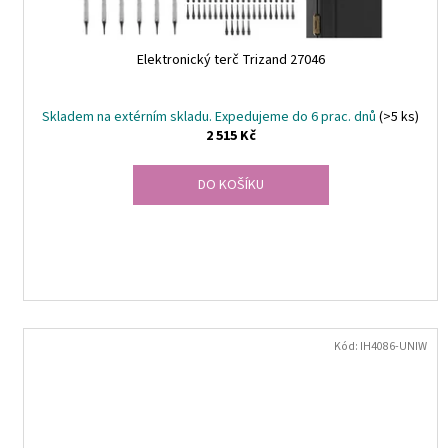
t
ů
Elektronický terč Trizand 27046
Skladem na extérním skladu. Expedujeme do 6 prac. dnů
(>5 ks)
2 515 Kč
DO KOŠÍKU
Kód:
IH4086-UNIW