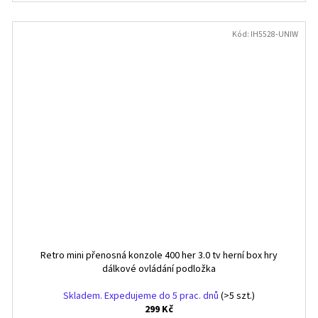
Kód:
IH5528-UNIW
Retro mini přenosná konzole 400 her 3.0 tv herní box hry
dálkové ovládání podložka
Skladem. Expedujeme do 5 prac. dnů
(>5 szt.)
299 Kč