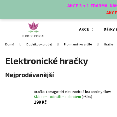
K
Přejít
AKCE 3 + 1 ZDARMA. N
na
o
obsah
AKC
Zpět
Zpět
š
do
do
í
obchodu
obchodu
k
AKCE
Dárky 
Domů
Doplňkový prodej
Pro maminku a dítě
Hračky
Elektronické hračky
Nejprodávanější
Hračka Tamagotchi elektronická hra apple yellow
Skladem - odesíláme obratem
(>5 ks)
199 Kč