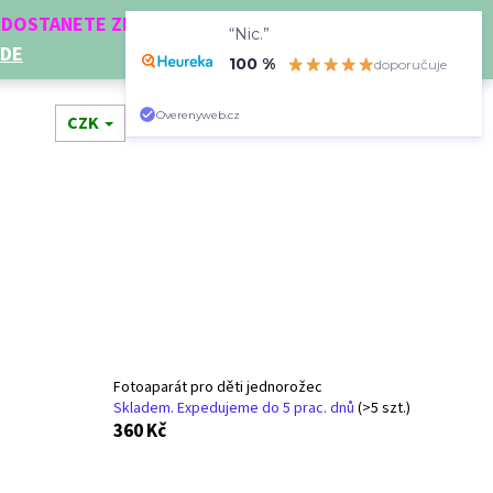
Í DOSTANETE ZDARMA!
“Nic.”
ZDE
100 %
doporučuje
Hledat
Přihlášení
Nákupní
Overenyweb.cz
dní doplňky
CZK
Novinky
Doplňkový prodej
Dá
košík
Fotoaparát pro děti jednorožec
Skladem. Expedujeme do 5 prac. dnů
(>5 szt.)
Následující
360 Kč