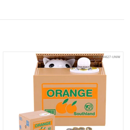
- NÁUŠNICE S KRYSTALY
Kód:
IH4627-UNIW