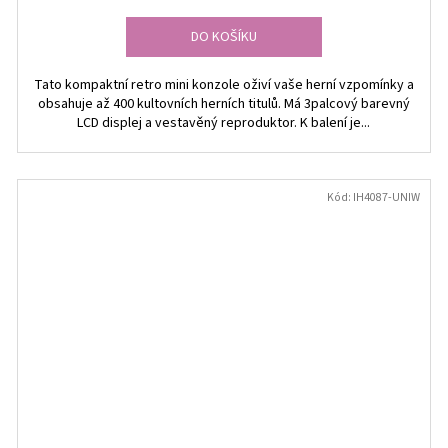
DO KOŠÍKU
Tato kompaktní retro mini konzole oživí vaše herní vzpomínky a
obsahuje až 400 kultovních herních titulů. Má 3palcový barevný
LCD displej a vestavěný reproduktor. K balení je...
Kód:
IH4087-UNIW