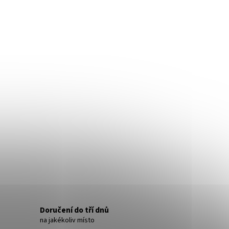
Doručení do tří dnů
na jakékoliv místo