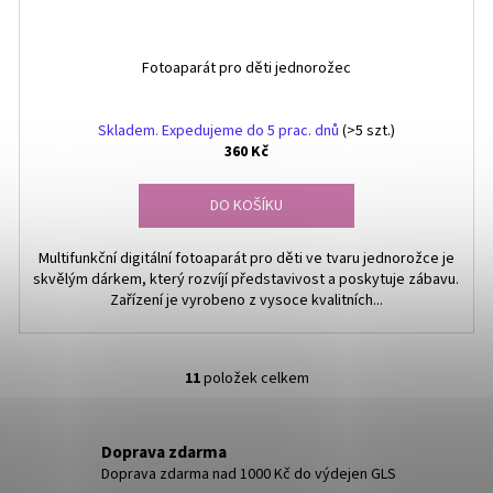
Fotoaparát pro děti jednorožec
Skladem. Expedujeme do 5 prac. dnů
(>5 szt.)
360 Kč
DO KOŠÍKU
Multifunkční digitální fotoaparát pro děti ve tvaru jednorožce je
skvělým dárkem, který rozvíjí představivost a poskytuje zábavu.
Zařízení je vyrobeno z vysoce kvalitních...
11
položek celkem
O
v
l
Doprava zdarma
á
Doprava zdarma nad 1000 Kč do výdejen GLS
d