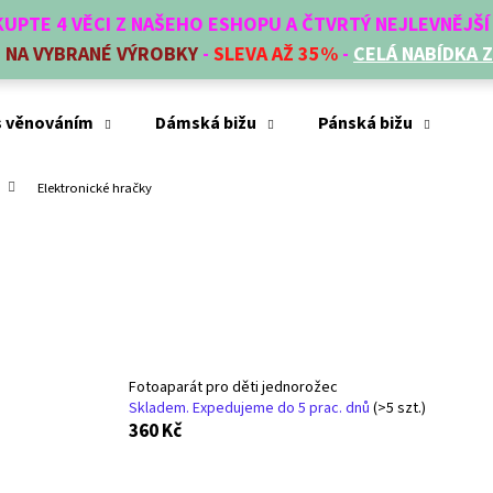
AKUPTE 4 VĚCI Z NAŠEHO ESHOPU A ČTVRTÝ NEJLEVNĚJŠ
E
NA VYBRANÉ VÝROBKY
-
SLEVA AŽ 35%
-
CELÁ NABÍDKA 
Co potřebujete najít?
s věnováním
Dámská bižu
Pánská bižu
Mó
Elektronické hračky
HLEDAT
Doporučujeme
Fotoaparát pro děti jednorožec
Skladem. Expedujeme do 5 prac. dnů
(>5 szt.)
360 Kč