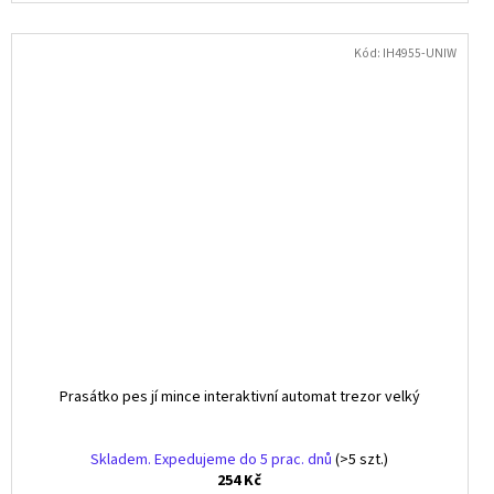
Kód:
IH4955-UNIW
Prasátko pes jí mince interaktivní automat trezor velký
Skladem. Expedujeme do 5 prac. dnů
(>5 szt.)
254 Kč