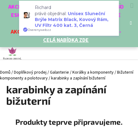
K
Přejít
Hledat
Nákup
M
Přihlášení
CZK
AKCE 3 + 1 ZDARMA. NAKUPTE 4 VĚCI Z NAŠEHO
na
o
Richard
obsah
ESHOPU A ČTVRTÝ NEJLEVNĚJŠÍ DOSTANETE
Zpět
Zpět
košík
právě objednal:
Unisex Sluneční
š
Brýle Matrix Black, Kovový Rám,
ZDARMA!
í
UV Filtr 400 kat. 3, Černá
AKCE
NA VYBRANÉ VÝROBKY
-
SLEVA AŽ 35%
-
C
Overenyweb.cz
k
CELÁ NABÍDKA ZDE
o
p
o
t
Domů
/
Doplňkový prodej
/
Galanterie
/
Korálky a komponenty
/
Bižuterní
ř
komponenty a polotovary
/
karabinky a zapínání bižuterní
e
karabinky a zapínání
b
u
bižuterní
j
e
Produkty teprve připravujeme.
t
e
n