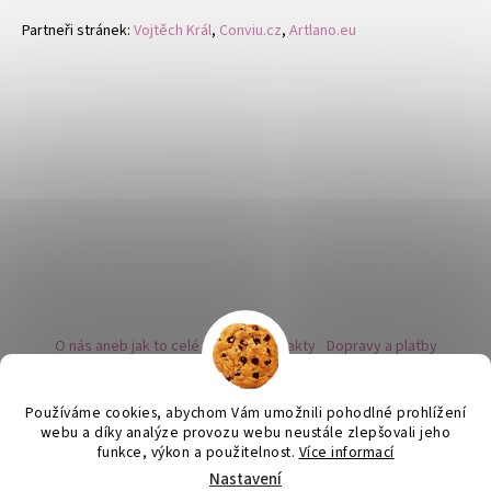
Partneři stránek:
Vojtěch Král
,
Conviu.cz
,
Artlano.eu
O nás aneb jak to celé začalo
Kontakty
Dopravy a platby
Kovy a puncovní značky
Naše nabídka náušnic
Novinky
Facebook - sledujte nás
Instagram - sledujte nás
BLOG
Obchodní podmínky
Ochrana osobních údajů
Používáme cookies, abychom Vám umožnili pohodlné prohlížení
Zpětný odběr vysloužilých bateriích
webu a díky analýze provozu webu neustále zlepšovali jeho
funkce, výkon a použitelnost.
Více informací
Nastavení