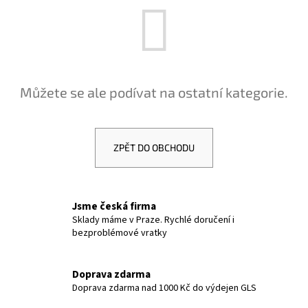
a
j
í
t
?
Můžete se ale podívat na ostatní kategorie.
ZPĚT DO OBCHODU
HLEDAT
Jsme česká firma
D
Sklady máme v Praze. Rychlé doručení i
bezproblémové vratky
o
p
o
Doprava zdarma
r
Doprava zdarma nad 1000 Kč do výdejen GLS
u