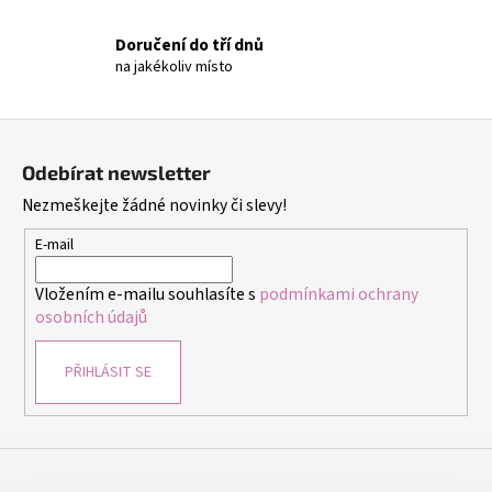
č
u
Doručení do tří dnů
j
na jakékoliv místo
e
m
e
Z
á
Odebírat newsletter
p
NÁUŠNICE
Nezmeškejte žádné novinky či slevy!
CINTIA
a
FIALOVÁ
t
-
E-mail
NÁUŠNICE
í
S
Vložením e-mailu souhlasíte s
podmínkami ochrany
KRYSTALY
osobních údajů
299
Kč
PŘIHLÁSIT SE