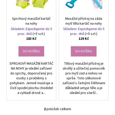
č
k
p
u
t
j
r
ů
e
Sprchový masážní kartáč
Masážní přístroj na záda
o
m
na nohy
mytí těla kartáč na nohy
d
e
Skladem. Expedujeme do 5
Skladem. Expedujeme do 5
u
prac. dnů
(>5 szt.)
prac. dnů
(>5 szt.)
183 Kč
129 Kč
k
TERMOIZOLAČNÍ
t
SÁČEK
DO KOŠÍKU
DO KOŠÍKU
ů
NA
SNÍDANI
A
SPRCHOVÝ MASÁŽNÍ KARTÁČ
Tělový masážní přístroj je
OBĚD
NA NOHY je ideální zařízení
skvělý a užitečný pomocník
ŠEDÝ
do sprchy, doporučený pro
pro mytí zad a nohou ve
149
osoby s problémy s
sprše. Toto silikonové
Kč
pohybem. Jemně masíruje a
zařízení s četnými štětinami
čistí spodní plochu chodidel
důkladně umyje tělo a je
a vyhladí drsné a...
ideální pro starší...
2
položek celkem
O