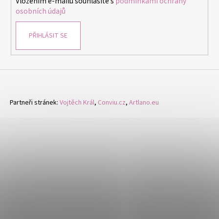
Vložením e-mailu souhlasíte s
podmínkami ochrany
osobních údajů
PŘIHLÁSIT SE
Partneři stránek:
Vojtěch Král
,
Conviu.cz
,
Artlano.eu