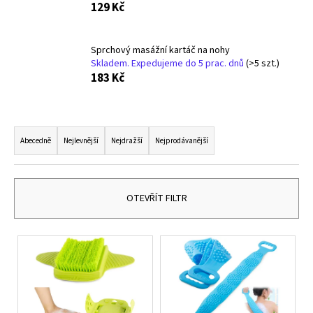
129 Kč
a
j
Sprchový masážní kartáč na nohy
í
Skladem. Expedujeme do 5 prac. dnů
(>5 szt.)
t
183 Kč
?
Ř
a
Abecedně
Nejlevnější
Nejdražší
Nejprodávanější
z
HLEDAT
e
n
OTEVŘÍT FILTR
í
D
p
o
V
r
p
ý
o
o
p
r
d
i
u
u
s