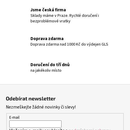
v
l
Jsme česká firma
á
Sklady máme v Praze. Rychlé doručení i
bezproblémové vratky
d
a
c
Doprava zdarma
í
Doprava zdarma nad 1000 Kč do výdejen GLS
p
r
v
Doručení do tří dnů
k
na jakékoliv místo
y
v
ý
Z
p
á
i
Odebírat newsletter
p
s
Nezmeškejte žádné novinky či slevy!
a
u
t
E-mail
í