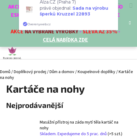
K
Přejít
Hledat
Nákup
M
Přihlášení
CZK
AKCE 3 + 1 ZDARMA. NAKUPTE 4 VĚCI Z NAŠEHO
Alza.CZ (Praha 7)
na
o
právě objednal:
Sada na výrobu
obsah
ESHOPU A ČTVRTÝ NEJLEVNĚJŠÍ DOSTANETE
Zpět
Zpět
košík
š
šperků Kruzzel 22893
ZDARMA!
í
Overenyweb.cz
AKCE
NA VYBRANÉ VÝROBKY
-
SLEVA AŽ 35%
-
C
k
CELÁ NABÍDKA ZDE
o
p
o
t
Domů
/
Doplňkový prodej
/
Dům a domov
/
Koupelnové doplňky
/
Kartáče
ř
na nohy
e
Kartáče na nohy
b
u
Nejprodávanější
j
e
t
Masážní přístroj na záda mytí těla kartáč na
e
nohy
Skladem. Expedujeme do 5 prac. dnů
(>5 szt.)
n