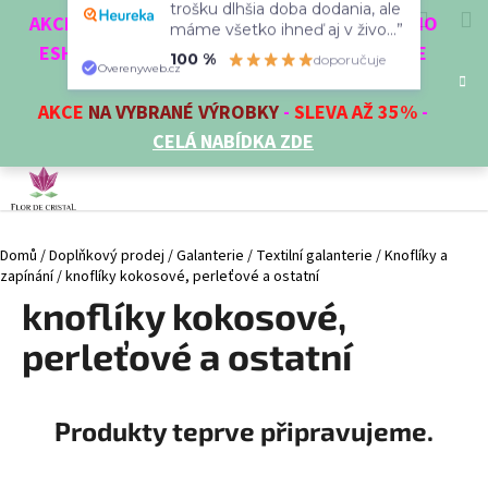
K
Přejít
Hledat
Nákup
M
Přihlášení
CZK
trošku dlhšia doba dodania, ale
AKCE 3 + 1 ZDARMA. NAKUPTE 4 VĚCI Z NAŠEHO
na
o
máme všetko ihneď aj v živo...”
obsah
ESHOPU A ČTVRTÝ NEJLEVNĚJŠÍ DOSTANETE
Zpět
Zpět
košík
š
100 %
doporučuje
ZDARMA!
Overenyweb.cz
í
AKCE
NA VYBRANÉ VÝROBKY
-
SLEVA AŽ 35%
-
C
k
CELÁ NABÍDKA ZDE
o
p
o
t
Domů
/
Doplňkový prodej
/
Galanterie
/
Textilní galanterie
/
Knoflíky a
ř
zapínání
/
knoflíky kokosové, perleťové a ostatní
e
knoflíky kokosové,
b
u
perleťové a ostatní
j
e
Produkty teprve připravujeme.
t
e
n