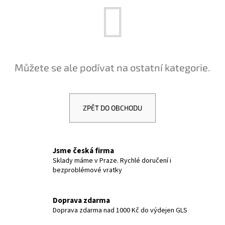
a
j
í
t
?
Můžete se ale podívat na ostatní kategorie.
ZPĚT DO OBCHODU
HLEDAT
Jsme česká firma
D
Sklady máme v Praze. Rychlé doručení i
bezproblémové vratky
o
p
o
Doprava zdarma
r
Doprava zdarma nad 1000 Kč do výdejen GLS
u