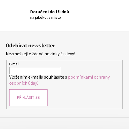
č
u
Doručení do tří dnů
j
na jakékoliv místo
e
m
e
Z
á
Odebírat newsletter
p
NÁUŠNICE
Nezmeškejte žádné novinky či slevy!
CINTIA
a
FIALOVÁ
t
-
E-mail
NÁUŠNICE
í
S
Vložením e-mailu souhlasíte s
podmínkami ochrany
KRYSTALY
osobních údajů
299
Kč
PŘIHLÁSIT SE