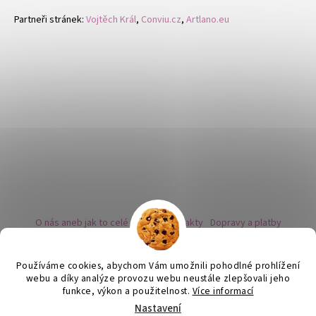
Partneři stránek:
Vojtěch Král
,
Conviu.cz
,
Artlano.eu
O nás aneb jak to celé začalo
Kontakty
Dopravy a platby
Kovy a puncovní značky
Naše nabídka náušnic
Novinky
Facebook - sledujte nás
Instagram - sledujte nás
BLOG
Obchodní podmínky
Ochrana osobních údajů
Používáme cookies, abychom Vám umožnili pohodlné prohlížení
Zpětný odběr vysloužilých bateriích
webu a díky analýze provozu webu neustále zlepšovali jeho
funkce, výkon a použitelnost.
Více informací
Nastavení