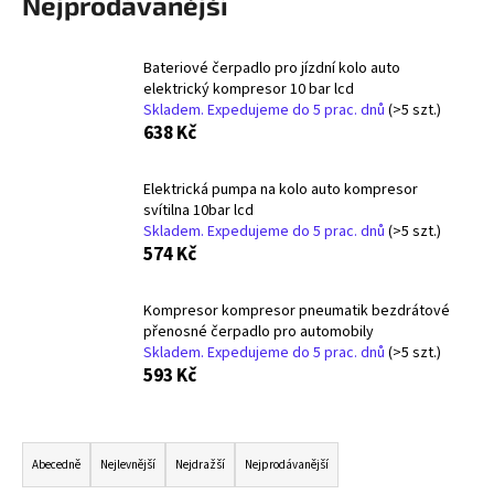
Nejprodávanější
a
j
Bateriové čerpadlo pro jízdní kolo auto
í
elektrický kompresor 10 bar lcd
t
Skladem. Expedujeme do 5 prac. dnů
(>5 szt.)
638 Kč
?
Elektrická pumpa na kolo auto kompresor
svítilna 10bar lcd
Skladem. Expedujeme do 5 prac. dnů
(>5 szt.)
574 Kč
HLEDAT
Kompresor kompresor pneumatik bezdrátové
přenosné čerpadlo pro automobily
D
Skladem. Expedujeme do 5 prac. dnů
(>5 szt.)
o
593 Kč
p
o
Ř
r
a
Abecedně
Nejlevnější
Nejdražší
Nejprodávanější
u