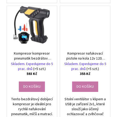
Kompresor kompresor
Kompresor nafukovací
pneumatik bezdrátové
pistole na kola 12v 120w
přenosné čerpadlo pro
10 barů vedl
Skladem. Expedujeme do 5
Skladem. Expedujeme do 5
automobily
prac. dnů
(>5 szt.)
prac. dnů
(>5 szt.)
593 Kč
355 Kč
DO KOŠÍKU
DO KOŠÍKU
Tento bezdrátový dobíjecí
Stolní ventilátor s klipem a
kompresor je ideální pro
USB je zařízení 2v1, které
rychlé nafukování
slouží jako účinný
pneumatik, míčů a matrací.
ochlazovač a zvlhčovač