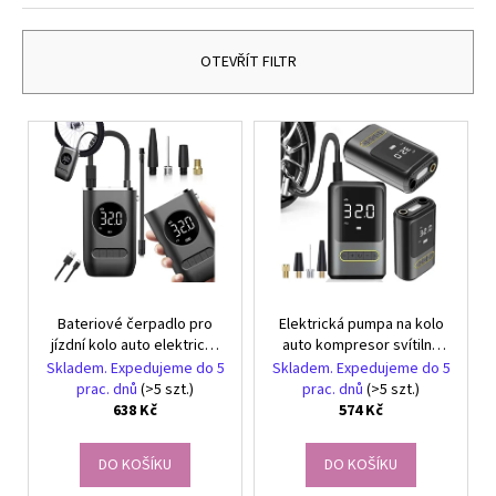
z
č
u
e
j
n
OTEVŘÍT FILTR
e
í
m
p
e
V
r
ý
o
p
TERMOIZOLAČNÍ
d
SÁČEK
i
NA
u
s
SNÍDANI
k
A
p
OBĚD
t
r
ŠEDÝ
ů
Bateriové čerpadlo pro
Elektrická pumpa na kolo
o
149
jízdní kolo auto elektrický
auto kompresor svítilna
Kč
d
kompresor 10 bar lcd
10bar lcd
Skladem. Expedujeme do 5
Skladem. Expedujeme do 5
u
prac. dnů
(>5 szt.)
prac. dnů
(>5 szt.)
638 Kč
574 Kč
k
t
DO KOŠÍKU
DO KOŠÍKU
ů