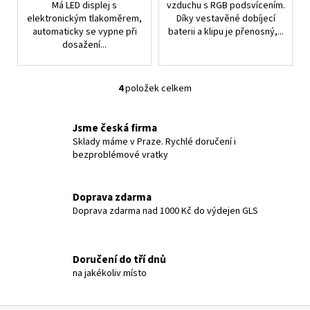
Má LED displej s
vzduchu s RGB podsvícením.
elektronickým tlakoměrem,
Díky vestavěné dobíjecí
automaticky se vypne při
baterii a klipu je přenosný,...
dosažení...
4
položek celkem
O
v
l
Jsme česká firma
á
Sklady máme v Praze. Rychlé doručení i
bezproblémové vratky
d
a
c
Doprava zdarma
í
Doprava zdarma nad 1000 Kč do výdejen GLS
p
r
v
Doručení do tří dnů
k
na jakékoliv místo
y
v
ý