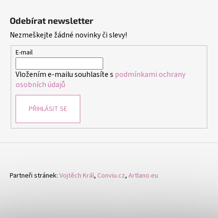
Z
p
á
i
Odebírat newsletter
p
s
Nezmeškejte žádné novinky či slevy!
a
u
t
E-mail
í
Vložením e-mailu souhlasíte s
podmínkami ochrany
osobních údajů
PŘIHLÁSIT SE
Partneři stránek:
Vojtěch Král
,
Conviu.cz
,
Artlano.eu