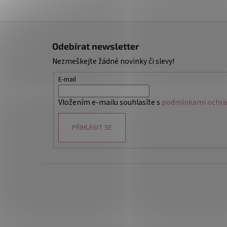
Z
á
Odebírat newsletter
p
Nezmeškejte žádné novinky či slevy!
a
t
E-mail
í
Vložením e-mailu souhlasíte s
podmínkami ochran
PŘIHLÁSIT SE