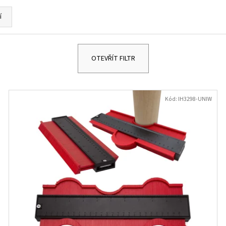
DĚTSKÉ STŘÍBRNÉ NÁUŠNICE VÁŽKA
NÁUŠNICE - DUHA 
249 Kč
299 Kč
í
OTEVŘÍT FILTR
Kód:
IH3298-UNIW