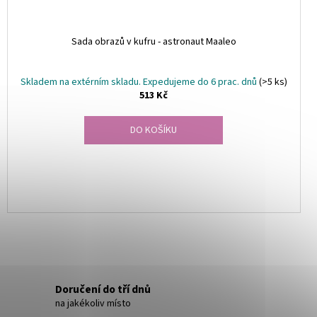
Sada obrazů v kufru - astronaut Maaleo
Skladem na extérním skladu. Expedujeme do 6 prac. dnů
(>5 ks)
513 Kč
DO KOŠÍKU
Doručení do tří dnů
na jakékoliv místo