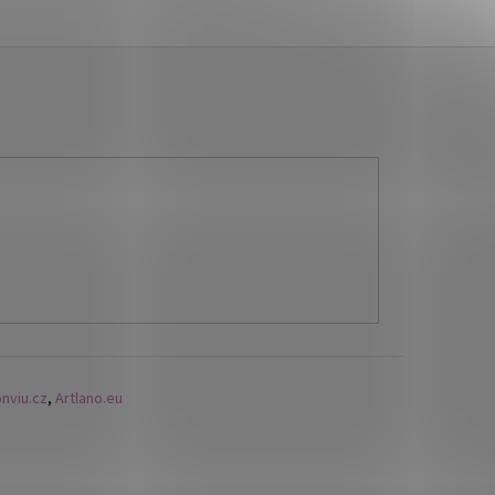
nviu.cz
,
Artlano.eu