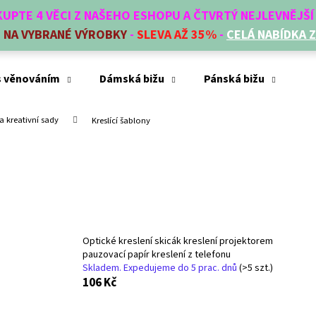
AKUPTE 4 VĚCI Z NAŠEHO ESHOPU A ČTVRTÝ NEJLEVNĚJŠ
E
NA VYBRANÉ VÝROBKY
-
SLEVA AŽ 35%
-
CELÁ NABÍDKA 
Co potřebujete najít?
s věnováním
Dámská bižu
Pánská bižu
Mó
a kreativní sady
Kreslící šablony
HLEDAT
Doporučujeme
Optické kreslení skicák kreslení projektorem
pauzovací papír kreslení z telefonu
Skladem. Expedujeme do 5 prac. dnů
(>5 szt.)
106 Kč