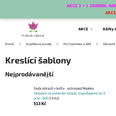
K
Přejít
AKCE 3 + 1 ZDARMA. N
na
o
obsah
AKC
Zpět
Zpět
š
do
do
í
obchodu
obchodu
k
AKCE
Dárky 
Domů
Doplňkový prodej
Pro maminku a dítě
Výtvarné 
Kreslící šablony
Nejprodávanější
Sada obrazů v kufru - astronaut Maaleo
Skladem na extérním skladu. Expedujeme do 6
prac. dnů
(>5 ks)
513 Kč