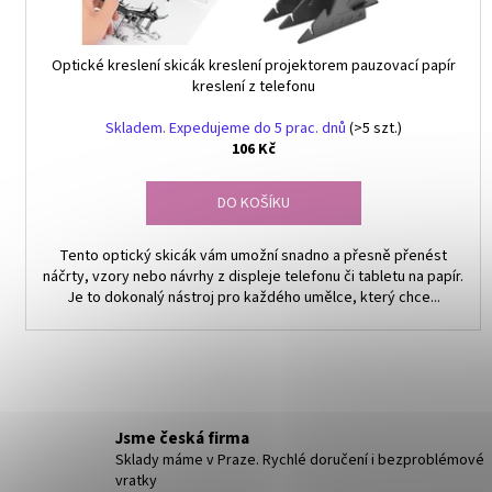
t
ů
Optické kreslení skicák kreslení projektorem pauzovací papír
kreslení z telefonu
Skladem. Expedujeme do 5 prac. dnů
(>5 szt.)
106 Kč
DO KOŠÍKU
Tento optický skicák vám umožní snadno a přesně přenést
náčrty, vzory nebo návrhy z displeje telefonu či tabletu na papír.
Je to dokonalý nástroj pro každého umělce, který chce...
Jsme česká firma
Sklady máme v Praze. Rychlé doručení i bezproblémové
vratky