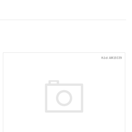
- NÁUŠNICE S KRYSTALY
Kód:
AM19339