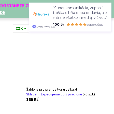
Í DOSTANETE ZDARMA!
“Super komunikácia, vtipná :),
ZDE
trošku dlhšia doba dodania, ale
máme všetko ihneď aj v živo...”
100 %
doporučuje
Hledat
Přihlášení
Nákupní
Overenyweb.cz
dní doplňky
CZK
Novinky
Doplňkový prodej
Dá
košík
Šablona pro přenos tvaru velká xl
Skladem. Expedujeme do 5 prac. dnů
(>5 szt.)
Následující
166 Kč