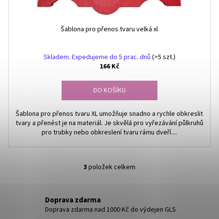
Šablona pro přenos tvaru velká xl
Skladem. Expedujeme do 5 prac. dnů
(>5 szt.)
166 Kč
DO KOŠÍKU
Šablona pro přenos tvaru XL umožňuje snadno a rychle obkreslit
tvary a přenést je na materiál. Je skvělá pro vyřezávání půlkruhů
pro trubky nebo obkreslení tvaru rámu dveří....
3
položek celkem
O
v
l
Doprava zdarma
á
Doprava zdarma nad 1000 Kč do výdejen GLS
d