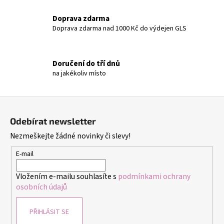
a
c
Doprava zdarma
í
Doprava zdarma nad 1000 Kč do výdejen GLS
p
r
v
Doručení do tří dnů
k
na jakékoliv místo
y
v
ý
Z
p
á
i
Odebírat newsletter
p
s
Nezmeškejte žádné novinky či slevy!
a
u
t
E-mail
í
Vložením e-mailu souhlasíte s
podmínkami ochrany
osobních údajů
PŘIHLÁSIT SE