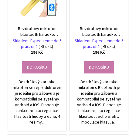
Bezdrátový mikrofon
Bezdrátový mikrofon
bluetooth karaoke
bluetooth karaoke
reproduktor kulatý s
reproduktor kulatý s
Skladem. Expedujeme do 5
Skladem. Expedujeme do 5
pouzdrem různé režimy
pouzdrem různé režimy
prac. dnů
(>5 szt.)
prac. dnů
(>5 szt.)
196 Kč
196 Kč
DO KOŠÍKU
DO KOŠÍKU
Bezdrátový karaoke
Bezdrátový karaoke
mikrofon se reproduktorem
mikrofon s Bluetooth je
je ideální pro zábavu a je
ideální pro zábavu a
kompatibilní se systémy
kompatibilní se systémy
Android a iOS. Disponuje
Android a iOS. Disponuje
funkcemi jako regulace
funkcemi jako regulace
hlasitosti hudby a echa, 4
hlasitosti, echo efekt,
režimy...
modulace hlasu, a...