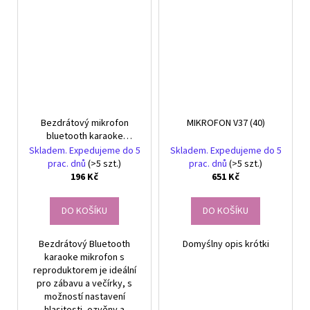
Bezdrátový mikrofon
MIKROFON V37 (40)
bluetooth karaoke
reproduktor kulatý s
Skladem. Expedujeme do 5
Skladem. Expedujeme do 5
pouzdrem různé režimy
prac. dnů
(>5 szt.)
prac. dnů
(>5 szt.)
196 Kč
651 Kč
DO KOŠÍKU
DO KOŠÍKU
Bezdrátový Bluetooth
Domyślny opis krótki
karaoke mikrofon s
reproduktorem je ideální
pro zábavu a večírky, s
možností nastavení