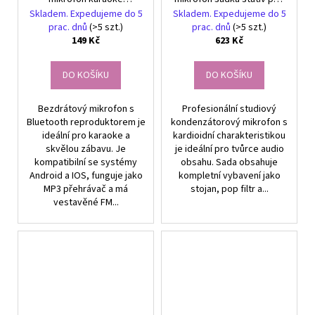
reproduktor hlasový
kardioidní filtr
Skladem. Expedujeme do 5
Skladem. Expedujeme do 5
modulátor kulatý
prac. dnů
(>5 szt.)
prac. dnů
(>5 szt.)
149 Kč
623 Kč
DO KOŠÍKU
DO KOŠÍKU
Bezdrátový mikrofon s
Profesionální studiový
Bluetooth reproduktorem je
kondenzátorový mikrofon s
ideální pro karaoke a
kardioidní charakteristikou
skvělou zábavu. Je
je ideální pro tvůrce audio
kompatibilní se systémy
obsahu. Sada obsahuje
Android a IOS, funguje jako
kompletní vybavení jako
MP3 přehrávač a má
stojan, pop filtr a...
vestavěné FM...