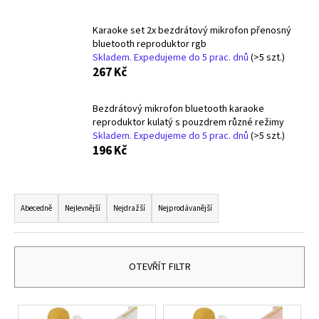
a
Karaoke set 2x bezdrátový mikrofon přenosný
j
bluetooth reproduktor rgb
í
Skladem. Expedujeme do 5 prac. dnů
(>5 szt.)
t
267 Kč
?
Bezdrátový mikrofon bluetooth karaoke
reproduktor kulatý s pouzdrem různé režimy
Skladem. Expedujeme do 5 prac. dnů
(>5 szt.)
196 Kč
HLEDAT
Ř
a
Abecedně
Nejlevnější
Nejdražší
Nejprodávanější
D
z
o
e
p
n
OTEVŘÍT FILTR
o
í
r
p
u
V