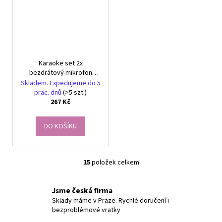
Karaoke set 2x
bezdrátový mikrofon
přenosný bluetooth
Skladem. Expedujeme do 5
reproduktor rgb
prac. dnů
(>5 szt.)
267 Kč
DO KOŠÍKU
15
položek celkem
O
v
l
Jsme česká firma
á
Sklady máme v Praze. Rychlé doručení i
bezproblémové vratky
d