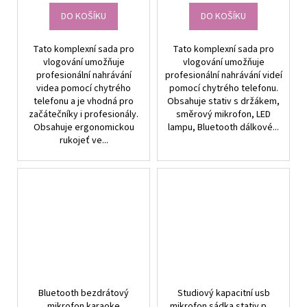
DO KOŠÍKU
DO KOŠÍKU
Tato komplexní sada pro
Tato komplexní sada pro
vlogování umožňuje
vlogování umožňuje
profesionální nahrávání
profesionální nahrávání videí
videa pomocí chytrého
pomocí chytrého telefonu.
telefonu a je vhodná pro
Obsahuje stativ s držákem,
začátečníky i profesionály.
směrový mikrofon, LED
Obsahuje ergonomickou
lampu, Bluetooth dálkové...
rukojeť ve...
Bluetooth bezdrátový
Studiový kapacitní usb
mikrofon karaoke
mikrofon sádka stativ pop