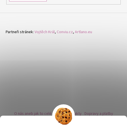
Partneři stránek:
Vojtěch Král
,
Conviu.cz
,
Artlano.eu
O nás aneb jak to celé začalo
Kontakty
Dopravy a platby
Kovy a puncovní značky
Naše nabídka náušnic
Novinky
Facebook - sledujte nás
Instagram - sledujte nás
BLOG