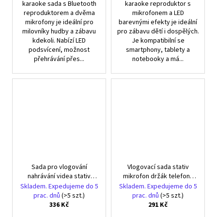
karaoke sada s Bluetooth
karaoke reproduktor s
reproduktorem a dvěma
mikrofonem a LED
mikrofony je ideální pro
barevnými efekty je ideální
milovníky hudby a zábavu
pro zábavu dětí i dospělých.
kdekoli. Nabízí LED
Je kompatibilní se
podsvícení, možnost
smartphony, tablety a
přehrávání přes...
notebooky a má...
Sada pro vlogování
Vlogovací sada stativ
nahrávání videa stativ
mikrofon držák telefonu
mikrofon držák telefonu
nahrávání videa
Skladem. Expedujeme do 5
Skladem. Expedujeme do 5
prac. dnů
(>5 szt.)
prac. dnů
(>5 szt.)
336 Kč
291 Kč