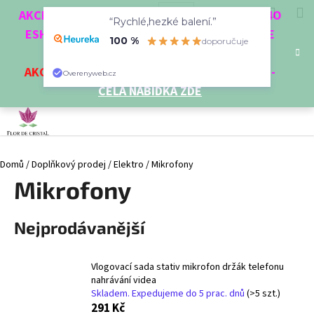
K
Přejít
Hledat
Nákup
M
Přihlášení
CZK
AKCE 3 + 1 ZDARMA. NAKUPTE 4 VĚCI Z NAŠEHO
na
“Rychlé,hezké balení.”
o
obsah
ESHOPU A ČTVRTÝ NEJLEVNĚJŠÍ DOSTANETE
Zpět
Zpět
košík
š
100 %
doporučuje
ZDARMA!
í
AKCE
NA VYBRANÉ VÝROBKY
-
SLEVA AŽ 35%
-
C
Overenyweb.cz
k
CELÁ NABÍDKA ZDE
o
p
o
t
Domů
/
Doplňkový prodej
/
Elektro
/
Mikrofony
ř
Mikrofony
e
b
u
Nejprodávanější
j
e
Vlogovací sada stativ mikrofon držák telefonu
t
nahrávání videa
e
Skladem. Expedujeme do 5 prac. dnů
(>5 szt.)
291 Kč
n