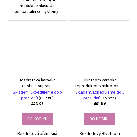
hlasitosti, ozvěny a
modulace hlasu. Je
kompatibilní se systémy...
Bezdrátová karaoke
Bluetooth karaoke
osobní souprava
reproduktor s mikrofonem
bluetooth speaker + 2x
led barevné čtverce
Skladem. Expedujeme do 5
Skladem. Expedujeme do 5
mikrofon
hudba rgb
prac. dnů
(>5 szt.)
prac. dnů
(>5 szt.)
426 Kč
461 Kč
DO KOŠÍKU
DO KOŠÍKU
Bezdrátová přenosná
Bezdrátový Bluetooth