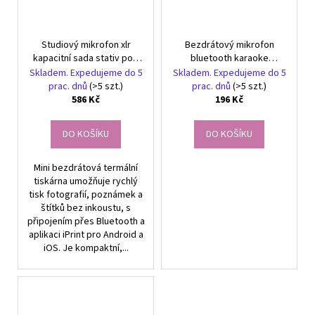
Studiový mikrofon xlr
Bezdrátový mikrofon
kapacitní sada stativ pop
bluetooth karaoke
kardioidní filtr
reproduktor kulatý s
Skladem. Expedujeme do 5
Skladem. Expedujeme do 5
pouzdrem různé režimy
prac. dnů
(>5 szt.)
prac. dnů
(>5 szt.)
586 Kč
196 Kč
DO KOŠÍKU
DO KOŠÍKU
Mini bezdrátová termální
tiskárna umožňuje rychlý
tisk fotografií, poznámek a
štítků bez inkoustu, s
připojením přes Bluetooth a
aplikaci iPrint pro Android a
iOS. Je kompaktní,...