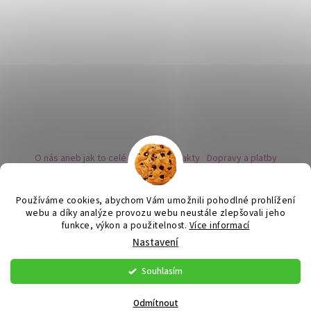
O nás aneb jak to celé začalo
Kontakty
Dopravy a platby
Kovy a puncovní značky
Naše nabídka náušnic
Novinky
Facebook - sledujte nás
Instagram - sledujte nás
BLOG
Obchodní podmínky
Ochrana osobních údajů
Používáme cookies, abychom Vám umožnili pohodlné prohlížení
Zpětný odběr vysloužilých bateriích
webu a díky analýze provozu webu neustále zlepšovali jeho
funkce, výkon a použitelnost.
Více informací
Nastavení
Vytvořil Shoptet
Souhlasím
Copyright 2026
Flor de Cristal
. Všechna práva vyhrazena.
Upravit
nastavení cookies
Odmítnout