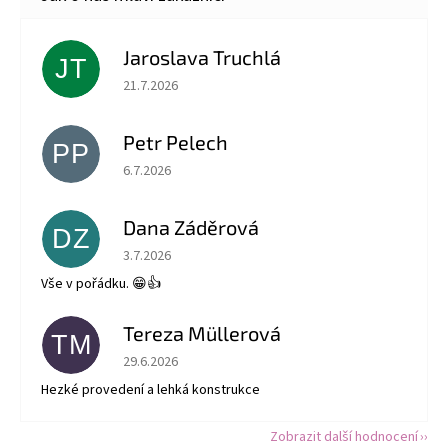
Jaroslava Truchlá
JT
Hodnocení obchodu je 5 z 5 hvězdiček.
21.7.2026
Petr Pelech
PP
Hodnocení obchodu je 5 z 5 hvězdiček.
6.7.2026
Dana Záděrová
DZ
Hodnocení obchodu je 5 z 5 hvězdiček.
3.7.2026
Vše v pořádku. 😁👍
Tereza Müllerová
TM
Hodnocení obchodu je 5 z 5 hvězdiček.
29.6.2026
Hezké provedení a lehká konstrukce
Zobrazit další hodnocení