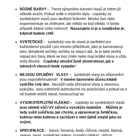
RŮZNÉ BARVY
-
Trend výrazného barvení vlasů je hitem již
několik sezón. Pokud sníte o módním stylu - copánky ze
syntetických vlasů jsou skvělým řešením. Mnoho žen rádo
experimentuje se změnami, ale někdy se bojí efektu. V tomto
případě žádné riziko nehrozí!
Nasazujete si je a sundáváte je,
kdykoli budete chtít
.
SYNTETICKÉ -
syntetický cop do vlasů je perfektní pro
každodenní použití i pro mnoho příležitostí, jako je karnevalový
ples, tématické večírky, večírky se slepicí atd. Je to také skvělý
nápad pro ženy, které se bojí změn nebo mají krátké vlasy a vždy
snily dlouhé.
Copánky umožní ženě zkontrolovat, jak v
takových vlasech bude vypadat
!
NEJSOU ÚPLNĚNY
VLASY –
syntetické vlasy po připevnění
jsou nepostřehnutelné!
V novém barevném účesu klidně
vydržíte celý den
. Nezatíží vaše přirozené vlasy a vlasovou
pokožku. Jsou extrémně jednoduché na aranžování a pokud se o
ně budete dobře starat, nezacuchají se.
VYSOKOTEPLOTNÍ VLÁKNO –
copánky ze syntetických vlasů
jsou odolné vůči UV záření a vysokým teplotám
.
Můžete je
tedy sušit sušičkou, jak chcete, a upravovat je žehličkou,
kulmou nebo kulmou a zacházet s nimi úplně stejně jako se
svými.
SPECIFIKACE -
barva: červená, šedá, růžová, modrá, fialová,
zelená, neon; syntetické vlákno; rozměry (délka): ~60cm;