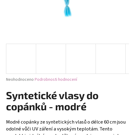
a
j
í
t
?
HLEDAT
Průměrné
Neohodnoceno
Podrobnosti hodnocení
hodnocení
produktu
Syntetické vlasy do
D
je
0,0
o
copánků - modré
z
p
5
o
hvězdiček.
Modré copánky ze syntetických vlasů o délce 60 cm jsou
r
odolné vůči UV záření a vysokým teplotám. Tento
u