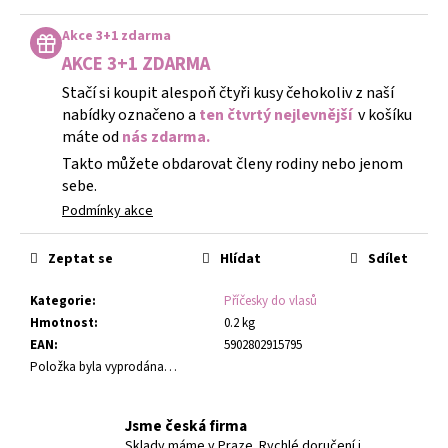
Měrná
cena:
Akce 3+1 zdarma
AKCE 3+1 ZDARMA
Stačí si koupit alespoň čtyři kusy čehokoliv z naší
nabídky označeno a
ten čtvrtý nejlevnější
v košíku
máte od
nás zdarma.
Takto můžete obdarovat členy rodiny nebo jenom
sebe.
Podmínky akce
Zeptat se
Hlídat
Sdílet
Kategorie
:
Příčesky do vlasů
Hmotnost
:
0.2 kg
EAN
:
5902802915795
Položka byla vyprodána…
Jsme česká firma
Sklady máme v Praze. Rychlé doručení i