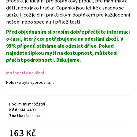
produkt je ideální pro doplňkový prodej, pro maminky a
č
u
děti, nebo jako hračka. Copánky jsou lehké a snadno se
j
udržují, což je činí praktickým doplňkem pro každodenní
e
nošení nebo speciální příležitosti.
m
Před objednáním si prosím dobře přečtěte informaci
e
o času, který cca potřebujeme na odeslání zboží. V
95% případů stíháme ale odeslat dříve. Pokud
NÁRAMEK
najedete šipkou myši na dostupnost, můžete si
Z
přečíst podrobnosti. Děkujeme.
PRAVÝCH
KAMENŮ
ACHÁT
Možnosti doručení
RŮŽOVÝ
Položka byla vyprodána…
A
HEMATIT.
UNISEX
149
Podlimitní množství
Kč
Kód:
AM14493
Značka:
Soulima
163 Kč