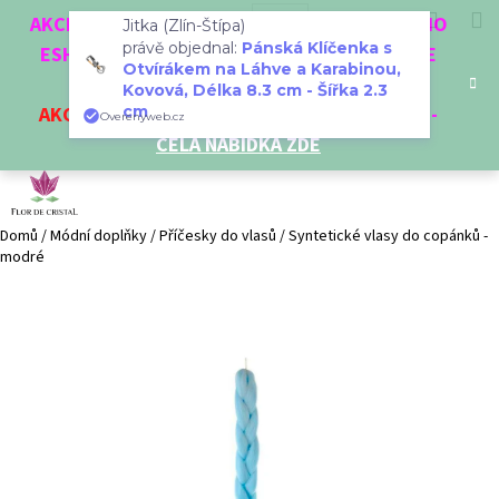
K
Přejít
Hledat
Nákup
M
Přihlášení
CZK
AKCE 3 + 1 ZDARMA. NAKUPTE 4 VĚCI Z NAŠEHO
Jitka (Zlín-Štípa)
na
o
právě objednal:
Pánská Klíčenka s
obsah
ESHOPU A ČTVRTÝ NEJLEVNĚJŠÍ DOSTANETE
Zpět
Zpět
košík
š
Otvírákem na Láhve a Karabinou,
ZDARMA!
Kovová, Délka 8.3 cm - Šířka 2.3
í
cm
AKCE
NA VYBRANÉ VÝROBKY
-
SLEVA AŽ 35%
-
C
Overenyweb.cz
k
CELÁ NABÍDKA ZDE
o
p
o
t
Domů
/
Módní doplňky
/
Příčesky do vlasů
/
Syntetické vlasy do copánků -
modré
ř
e
b
u
j
e
t
e
n