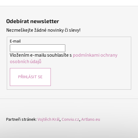
Z
á
Odebírat newsletter
p
Nezmeškejte žádné novinky či slevy!
a
t
E-mail
í
Vložením e-mailu souhlasíte s
podmínkami ochrany
osobních údajů
PŘIHLÁSIT SE
Partneři stránek:
Vojtěch Král
,
Conviu.cz
,
Artlano.eu