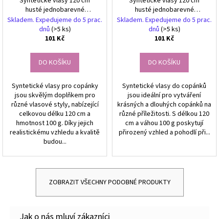
Syntetické vlasy 120 cm
Syntetické vlasy 120 cm
husté jednobarevné
husté jednobarevné
tyrkysové WLS10
limetkové WLS43
Skladem. Expedujeme do 5 prac.
Skladem. Expedujeme do 5 prac.
dnů
(>5 ks)
dnů
(>5 ks)
101 Kč
101 Kč
DO KOŠÍKU
DO KOŠÍKU
Syntetické vlasy pro copánky
Syntetické vlasy do copánků
jsou skvělým doplňkem pro
jsou ideální pro vytváření
různé vlasové styly, nabízející
krásných a dlouhých copánků na
celkovou délku 120 cm a
různé příležitosti. S délkou 120
hmotnost 100 g. Díky jejich
cm a váhou 100 g poskytují
realistickému vzhledu a kvalitě
přirozený vzhled a pohodlí při...
budou...
ZOBRAZIT VŠECHNY PODOBNÉ PRODUKTY