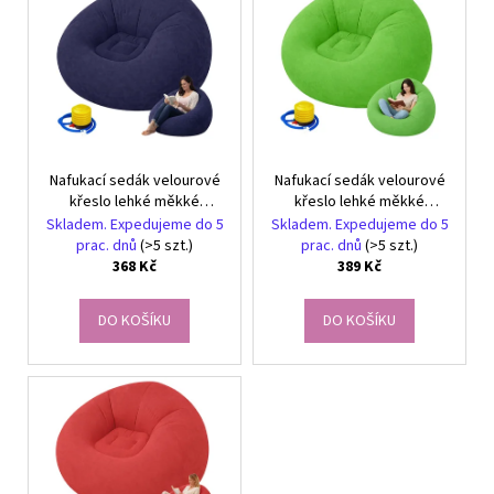
r
č
ý
u
o
p
j
d
i
e
u
s
m
k
e
p
t
r
ů
Nafukací sedák velourové
Nafukací sedák velourové
o
TERMOIZOLAČNÍ
křeslo lehké měkké
křeslo lehké měkké
SÁČEK
d
pohodlné relaxace
pohodlné relaxace
Skladem. Expedujeme do 5
Skladem. Expedujeme do 5
NA
u
SNÍDANI
prac. dnů
(>5 szt.)
prac. dnů
(>5 szt.)
A
368 Kč
389 Kč
k
OBĚD
t
ŠEDÝ
DO KOŠÍKU
DO KOŠÍKU
ů
149
Kč