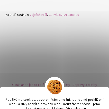
Partneři stránek:
Vojtěch Král
,
Conviu.cz
,
Artlano.eu
O nás aneb jak to celé začalo
Kontakty
Dopravy a platby
Kovy a puncovní značky
Naše nabídka náušnic
Novinky
Facebook - sledujte nás
Instagram - sledujte nás
BLOG
Obchodní podmínky
Ochrana osobních údajů
Používáme cookies, abychom Vám umožnili pohodlné prohlížení
Zpětný odběr vysloužilých bateriích
webu a díky analýze provozu webu neustále zlepšovali jeho
funkce, výkon a použitelnost.
Více informací