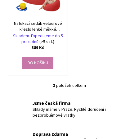
Nafukací sedák velourové
křeslo lehké měkké
pohodlné relaxace
Skladem. Expedujeme do 5
prac. dnů
(>5 szt.)
389 Kč
DO KOŠÍKU
3
položek celkem
O
v
l
Jsme česká firma
á
Sklady máme v Praze. Rychlé doručení i
bezproblémové vratky
d
a
c
Doprava zdarma
í