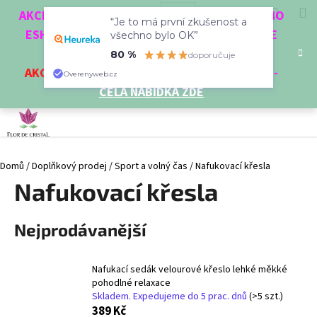
K
Přejít
Hledat
Nákup
M
Přihlášení
CZK
AKCE 3 + 1 ZDARMA. NAKUPTE 4 VĚCI Z NAŠEHO
na
“Je to má první zkušenost a
o
obsah
ESHOPU A ČTVRTÝ NEJLEVNĚJŠÍ DOSTANETE
Zpět
Zpět
všechno bylo OK”
košík
š
ZDARMA!
80 %
doporučuje
í
AKCE
NA VYBRANÉ VÝROBKY
-
SLEVA AŽ 35%
-
C
Overenyweb.cz
k
CELÁ NABÍDKA ZDE
o
p
o
t
Domů
/
Doplňkový prodej
/
Sport a volný čas
/
Nafukovací křesla
ř
Nafukovací křesla
e
b
u
Nejprodávanější
j
e
Nafukací sedák velourové křeslo lehké měkké
t
pohodlné relaxace
e
Skladem. Expedujeme do 5 prac. dnů
(>5 szt.)
389 Kč
n