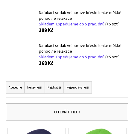
a
Nafukací sedák velourové křeslo lehké měkké
j
pohodlné relaxace
í
Skladem. Expedujeme do 5 prac. dnů
(>5 szt.)
t
389 Kč
?
Nafukací sedák velourové křeslo lehké měkké
pohodlné relaxace
Skladem. Expedujeme do 5 prac. dnů
(>5 szt.)
368 Kč
HLEDAT
Ř
a
Abecedně
Nejlevnější
Nejdražší
Nejprodávanější
D
z
o
e
p
n
OTEVŘÍT FILTR
o
í
r
p
u
V