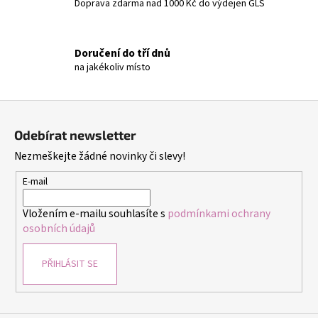
Doprava zdarma nad 1000 Kč do výdejen GLS
p
r
v
Doručení do tří dnů
k
na jakékoliv místo
y
v
ý
Z
p
á
i
Odebírat newsletter
p
s
Nezmeškejte žádné novinky či slevy!
a
u
t
E-mail
í
Vložením e-mailu souhlasíte s
podmínkami ochrany
osobních údajů
PŘIHLÁSIT SE