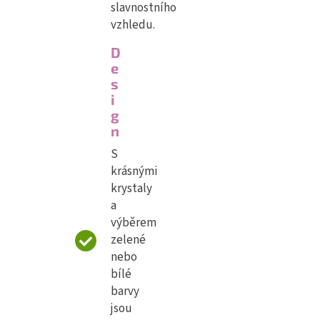
slavnostního
vzhledu.
D
e
s
i
g
n
S
krásnými
krystaly
a
výběrem
zelené
nebo
bílé
barvy
jsou