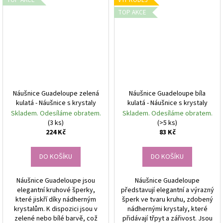
TOP AKCE
VÝPRODEJ
TOP AKCE
Náušnice Guadeloupe zelená
Náušnice Guadeloupe bíla
kulatá - Náušnice s krystaly
kulatá - Náušnice s krystaly
Skladem. Odesíláme obratem.
Skladem. Odesíláme obratem.
(3 ks)
(>5 ks)
224 Kč
83 Kč
DO KOŠÍKU
DO KOŠÍKU
Náušnice Guadeloupe jsou
Náušnice Guadeloupe
elegantní kruhové šperky,
představují elegantní a výrazný
které jiskří díky nádherným
šperk ve tvaru kruhu, zdobený
krystalům. K dispozici jsou v
nádhernými krystaly, které
zelené nebo bílé barvě, což
přidávají třpyt a zářivost. Jsou