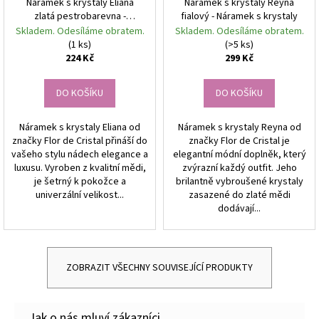
Náramek s krystaly Eliana
Náramek s krystaly Reyna
zlatá pestrobarevna -
fialový - Náramek s krystaly
Náramek s krystaly
Skladem. Odesíláme obratem.
Skladem. Odesíláme obratem.
(1 ks)
(>5 ks)
224 Kč
299 Kč
DO KOŠÍKU
DO KOŠÍKU
Náramek s krystaly Eliana od
Náramek s krystaly Reyna od
značky Flor de Cristal přináší do
značky Flor de Cristal je
vašeho stylu nádech elegance a
elegantní módní doplněk, který
luxusu. Vyroben z kvalitní mědi,
zvýrazní každý outfit. Jeho
je šetrný k pokožce a
brilantně vybroušené krystaly
univerzální velikost...
zasazené do zlaté mědi
dodávají...
ZOBRAZIT VŠECHNY SOUVISEJÍCÍ PRODUKTY