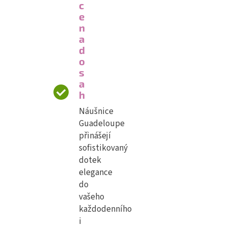
c
e
n
a
d
o
s
a
h
Náušnice
Guadeloupe
přinášejí
sofistikovaný
dotek
elegance
do
vašeho
každodenního
i