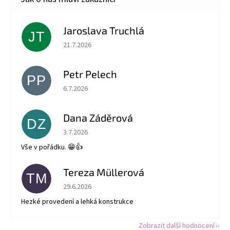
Jaroslava Truchlá
JT
Hodnocení obchodu je 5 z 5 hvězdiček.
21.7.2026
Petr Pelech
PP
Hodnocení obchodu je 5 z 5 hvězdiček.
6.7.2026
Dana Záděrová
DZ
Hodnocení obchodu je 5 z 5 hvězdiček.
3.7.2026
Vše v pořádku. 😁👍
Tereza Müllerová
TM
Hodnocení obchodu je 5 z 5 hvězdiček.
29.6.2026
Hezké provedení a lehká konstrukce
Zobrazit další hodnocení