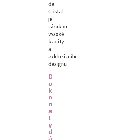
de
Cristal
je
zárukou
vysoké
kvality
a
exkluzivního
designu.
D
o
k
o
n
a
l
ý
d
á