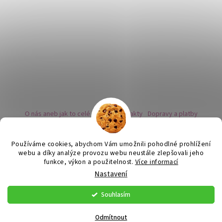
O nás aneb jak to celé začalo
Kontakty
Dopravy a platby
Kovy a puncovní značky
Naše nabídka náušnic
Novinky
Facebook - sledujte nás
Instagram - sledujte nás
BLOG
Obchodní podmínky
Ochrana osobních údajů
Používáme cookies, abychom Vám umožnili pohodlné prohlížení
Zpětný odběr vysloužilých bateriích
webu a díky analýze provozu webu neustále zlepšovali jeho
funkce, výkon a použitelnost.
Více informací
Nastavení
Vytvořil Shoptet
Souhlasím
Copyright 2026
Flor de Cristal
. Všechna práva vyhrazena.
Upravit
nastavení cookies
Odmítnout