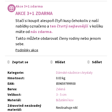
Měrná
cena:
Akce 3+1 zdarma
AKCE 3+1 ZDARMA
Stačí si koupit alespoň čtyři kusy čehokoliv z naší
nabídky označeno a
ten čtvrtý nejlevnější
v košíku
máte od
nás zdarma.
Takto můžete obdarovat členy rodiny nebo jenom
sebe.
Podmínky akce
Zeptat se
Hlídat
Sdílet
Kategorie
:
Dámské náušnice s krystaly
Hmotnost
:
0.03 kg
EAN
:
8596597999930
Barva
:
Zelená
Velikost
:
3 - 5 cm
Materiál
:
Bižutérní kov
Zdravotně nezávadný
Neobsahuje nikl
materiál
: