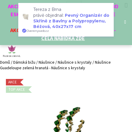
K
Přejít
Hledat
Nákup
M
Přihlášení
CZK
AKCE 3 + 1 ZDARMA. NAKUPTE 4 VĚCI Z NAŠEHO
na
o
Tereza z Brna
obsah
ESHOPU A ČTVRTÝ NEJLEVNĚJŠÍ DOSTANETE
Zpět
Zpět
košík
právě objednal:
Pevný Organizér do
š
Skříně z Bavlny a Polypropylenu,
ZDARMA!
í
Béžová, 40x27x17 cm
AKCE
NA VYBRANÉ VÝROBKY
-
SLEVA AŽ 35%
-
C
Overenyweb.cz
k
CELÁ NABÍDKA ZDE
o
p
o
t
Domů
/
Dámská bižu
/
Náušnice
/
Náušnice s krystaly
/
Náušnice
Guadeloupe zelená hranatá - Náušnice s krystaly
ř
e
AKCE
b
TOP AKCE
u
j
e
t
e
n