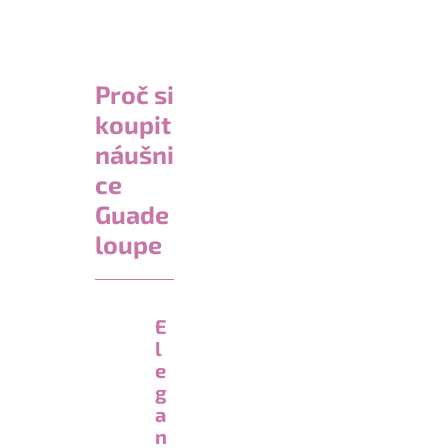
Proč si
koupit
náušni
ce
Guade
loupe
E
l
e
g
a
n