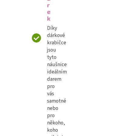
r
e
k
Díky
dárkové
krabičce
jsou
tyto
náušnice
ideálním
darem
pro
vás
samotné
nebo
pro
někoho,
koho