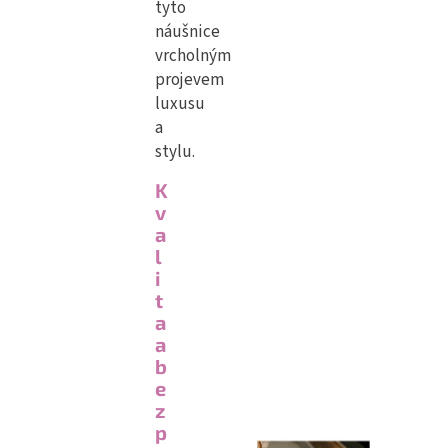
tyto
náušnice
vrcholným
projevem
luxusu
a
stylu.
K
v
a
l
i
t
a
a
b
e
z
p