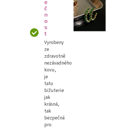
e
č
n
o
s
t
Vyrobeny
ze
zdravotně
nezávadného
kovu,
je
tato
bižuterie
jak
krásná,
tak
bezpečná
pro