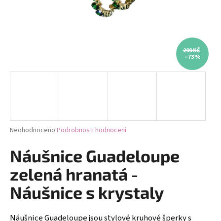
a
j
í
t
299 KČ
–73 %
?
HLEDAT
Průměrné
Neohodnoceno
Podrobnosti hodnocení
hodnocení
produktu
Náušnice Guadeloupe
D
je
0,0
o
zelená hranatá -
z
p
5
Náušnice s krystaly
o
hvězdiček.
r
u
Náušnice Guadeloupe jsou stylové kruhové šperky s