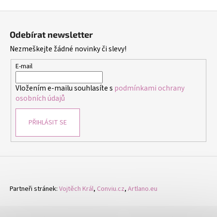
Z
á
Odebírat newsletter
p
Nezmeškejte žádné novinky či slevy!
a
t
E-mail
í
Vložením e-mailu souhlasíte s
podmínkami ochrany
osobních údajů
PŘIHLÁSIT SE
Partneři stránek:
Vojtěch Král
,
Conviu.cz
,
Artlano.eu