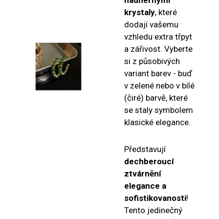
krystaly
, které
dodají vašemu
vzhledu extra třpyt
a zářivost. Vyberte
si z působivých
variant barev - buď
v zelené nebo v bílé
(čiré) barvě, které
se staly symbolem
klasické elegance.
Představují
dechberoucí
ztvárnění
elegance a
sofistikovanosti
!
Tento jedinečný