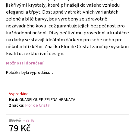
č
jiskřivými krystaly, které přinášejí do vašeho vzhledu
u
eleganci a třpyt. Dostupné v atraktivních variantách
j
zelené a bílé barvy, jsou vyrobeny ze zdravotně
e
nezávadného kovu, což garantuje jejich bezpečnost pro
m
každodenní nošení. Díky pečlivému provedení a krabičce
e
na dárky se stávají ideálním dárkem pro sebe nebo pro
někoho blízkého. Značka Flor de Cristal zaručuje vysokou
NÁUŠNICE
kvalitu a exkluzivní design.
-
DUHA
Možnosti doručení
-
NÁUŠNICE
Položka byla vyprodána…
S
KRYSTALY
299
Vyprodáno
Kč
Kód:
GUADELOUPE-ZELENA-HRANATA
Značka:
Flor de Cristal
299 Kč
–73 %
79 Kč