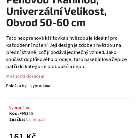
č
u
Univerzální Velikost,
j
Obvod 50-60 cm
e
m
e
Tato neoprenová kšiltovka s hvězdou je ideální pro
každodenní nošení. Její design je zdoben hvězdou na
přední straně, což jí dodává jedinečný vzhled. Jako
DĚTSKÉ
STŘÍBRNÉ
součást doplňkového prodeje, tato baseballová čepice
NÁUŠNICE
patří do kategorie klobouků a čepic.
VÁŽKA
Možnosti doručení
249
Kč
Položka byla vyprodána…
Vyprodáno
Kód:
FE5326
Značka:
Camerazar
161 Kč