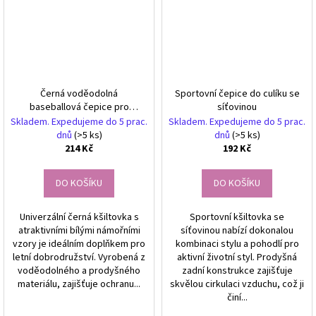
Černá voděodolná
Sportovní čepice do culíku se
baseballová čepice pro
síťovinou
každodenní nošení
Skladem. Expedujeme do 5 prac.
Skladem. Expedujeme do 5 prac.
dnů
(>5 ks)
dnů
(>5 ks)
214 Kč
192 Kč
DO KOŠÍKU
DO KOŠÍKU
Univerzální černá kšiltovka s
Sportovní kšiltovka se
atraktivními bílými námořními
síťovinou nabízí dokonalou
vzory je ideálním doplňkem pro
kombinaci stylu a pohodlí pro
letní dobrodružství. Vyrobená z
aktivní životní styl. Prodyšná
voděodolného a prodyšného
zadní konstrukce zajišťuje
materiálu, zajišťuje ochranu...
skvělou cirkulaci vzduchu, což ji
činí...