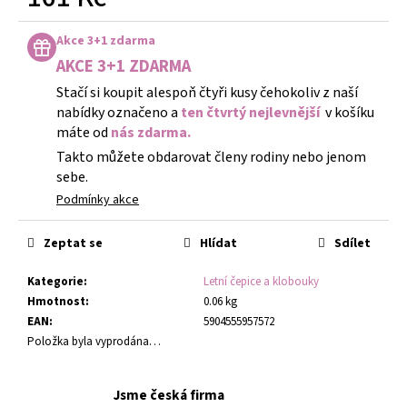
Měrná
cena:
Akce 3+1 zdarma
AKCE 3+1 ZDARMA
Stačí si koupit alespoň čtyři kusy čehokoliv z naší
nabídky označeno a
ten čtvrtý nejlevnější
v košíku
máte od
nás zdarma.
Takto můžete obdarovat členy rodiny nebo jenom
sebe.
Podmínky akce
Zeptat se
Hlídat
Sdílet
Kategorie
:
Letní čepice a klobouky
Hmotnost
:
0.06 kg
EAN
:
5904555957572
Položka byla vyprodána…
Jsme česká firma