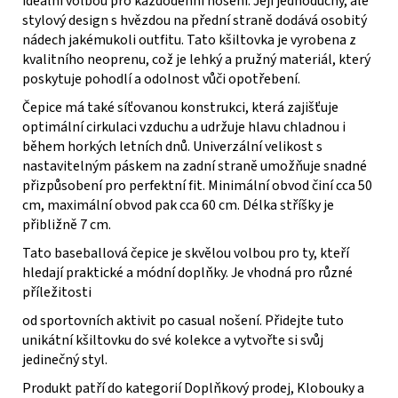
ideální volbou pro každodenní nošení. Její jednoduchý, ale
stylový design s hvězdou na přední straně dodává osobitý
nádech jakémukoli outfitu. Tato kšiltovka je vyrobena z
kvalitního neoprenu, což je lehký a pružný materiál, který
poskytuje pohodlí a odolnost vůči opotřebení.
Čepice má také síťovanou konstrukci, která zajišťuje
optimální cirkulaci vzduchu a udržuje hlavu chladnou i
během horkých letních dnů. Univerzální velikost s
nastavitelným páskem na zadní straně umožňuje snadné
přizpůsobení pro perfektní fit. Minimální obvod činí cca 50
cm, maximální obvod pak cca 60 cm. Délka stříšky je
přibližně 7 cm.
Tato baseballová čepice je skvělou volbou pro ty, kteří
hledají praktické a módní doplňky. Je vhodná pro různé
příležitosti
od sportovních aktivit po casual nošení. Přidejte tuto
unikátní kšiltovku do své kolekce a vytvořte si svůj
jedinečný styl.
Produkt patří do kategorií Doplňkový prodej, Klobouky a