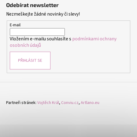
á
Odebírat newsletter
p
Nezmeškejte žádné novinky či slevy!
a
t
E-mail
í
Vložením e-mailu souhlasíte s
podmínkami ochrany
osobních údajů
PŘIHLÁSIT SE
Partneři stránek:
Vojtěch Král
,
Conviu.cz
,
Artlano.eu