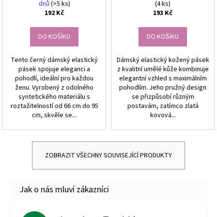
dnů
(>5 ks)
(4 ks)
192 Kč
193 Kč
DO KOŠÍKU
DO KOŠÍKU
Tento černý dámský elastický
Dámský elastický kožený pásek
pásek spojuje eleganci a
z kvalitní umělé kůže kombinuje
pohodlí, ideální pro každou
elegantní vzhled s maximálním
ženu. Vyrobený z odolného
pohodlím. Jeho pružný design
syntetického materiálu s
se přizpůsobí různým
roztažitelností od 66 cm do 95
postavám, zatímco zlatá
cm, skvěle se...
kovová...
ZOBRAZIT VŠECHNY SOUVISEJÍCÍ PRODUKTY