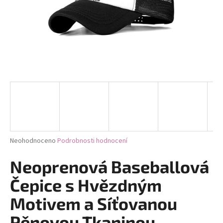
a
j
í
t
?
HLEDAT
Průměrné
Neohodnoceno
Podrobnosti hodnocení
hodnocení
D
produktu
Neoprenová Baseballová
je
o
0,0
Čepice s Hvězdným
p
z
o
5
Motivem a Síťovanou
r
hvězdiček.
u
Pěnovou Tkaninou,