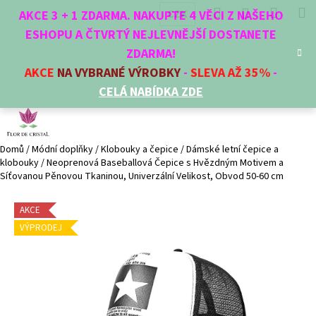
K
Přejít
Hledat
Nákup
M
Přihlášení
CZK
AKCE 3 + 1 ZDARMA. NAKUPTE 4 VĚCI Z NAŠEHO
na
o
obsah
ESHOPU A ČTVRTÝ NEJLEVNĚJŠÍ DOSTANETE
Zpět
Zpět
košík
š
ZDARMA!
í
AKCE
NA VYBRANÉ VÝROBKY
-
SLEVA AŽ 35%
-
C
k
CELÁ NABÍDKA ZDE
o
p
o
t
Domů
/
Módní doplňky
/
Klobouky a čepice
/
Dámské letní čepice a
klobouky
/
Neoprenová Baseballová Čepice s Hvězdným Motivem a
ř
Síťovanou Pěnovou Tkaninou, Univerzální Velikost, Obvod 50-60 cm
e
b
AKCE
u
VÝPRODEJ
j
e
t
e
n