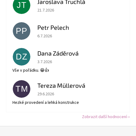
Jaroslava Truchlá
JT
Hodnocení obchodu je 5 z 5 hvězdiček.
21.7.2026
Petr Pelech
PP
Hodnocení obchodu je 5 z 5 hvězdiček.
6.7.2026
Dana Záděrová
DZ
Hodnocení obchodu je 5 z 5 hvězdiček.
3.7.2026
Vše v pořádku. 😁👍
Tereza Müllerová
TM
Hodnocení obchodu je 5 z 5 hvězdiček.
29.6.2026
Hezké provedení a lehká konstrukce
Zobrazit další hodnocení
Z