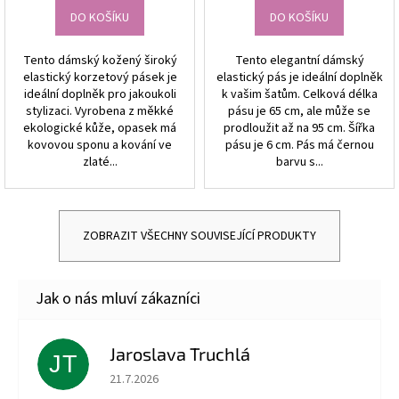
DO KOŠÍKU
DO KOŠÍKU
Tento dámský kožený široký
Tento elegantní dámský
elastický korzetový pásek je
elastický pás je ideální doplněk
ideální doplněk pro jakoukoli
k vašim šatům. Celková délka
stylizaci. Vyrobena z měkké
pásu je 65 cm, ale může se
ekologické kůže, opasek má
prodloužit až na 95 cm. Šířka
kovovou sponu a kování ve
pásu je 6 cm. Pás má černou
zlaté...
barvu s...
ZOBRAZIT VŠECHNY SOUVISEJÍCÍ PRODUKTY
Jaroslava Truchlá
JT
Hodnocení obchodu je 5 z 5 hvězdiček.
21.7.2026