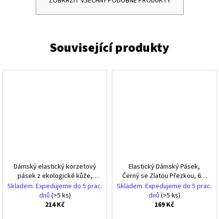
ZOBRAZIT VŠECHNY PODOBNÉ PRODUKTY
Dámský elastický korzetový
Elastický Dámský Pásek,
pásek z ekologické kůže,
Černý se Zlatou Přezkou, 65-
zlatá spona, šířka 6,3 cm,
95 cm x 6 cm
Skladem. Expedujeme do 5 prac.
Skladem. Expedujeme do 5 prac.
délka 89-105 cm
dnů
(>5 ks)
dnů
(>5 ks)
214 Kč
169 Kč