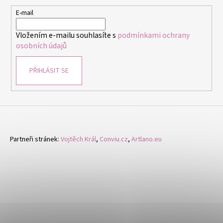
a
t
E-mail
í
Vložením e-mailu souhlasíte s
podmínkami ochrany
osobních údajů
PŘIHLÁSIT SE
Partneři stránek:
Vojtěch Král
,
Conviu.cz
,
Artlano.eu