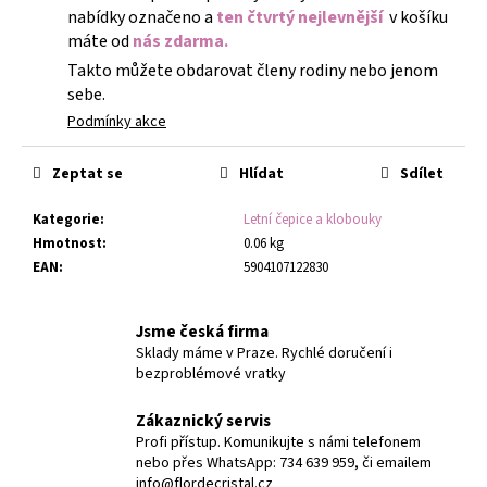
nabídky označeno a
ten čtvrtý nejlevnější
v košíku
máte od
nás zdarma.
Takto můžete obdarovat členy rodiny nebo jenom
sebe.
Podmínky akce
Zeptat se
Hlídat
Sdílet
Kategorie
:
Letní čepice a klobouky
Hmotnost
:
0.06 kg
EAN
:
5904107122830
Jsme česká firma
Sklady máme v Praze. Rychlé doručení i
bezproblémové vratky
Zákaznický servis
Profi přístup. Komunikujte s námi telefonem
nebo přes WhatsApp: 734 639 959, či emailem
info@flordecristal.cz