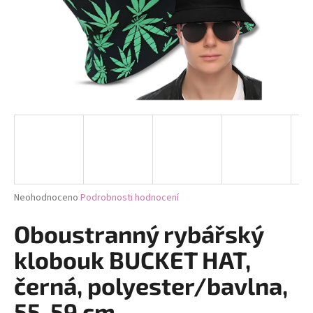
a
j
í
t
?
HLEDAT
Průměrné
Neohodnoceno
Podrobnosti hodnocení
hodnocení
D
produktu
Oboustranný rybářský
je
o
0,0
klobouk BUCKET HAT,
p
z
o
5
černá, polyester/bavlna,
r
hvězdiček.
u
55-59 cm