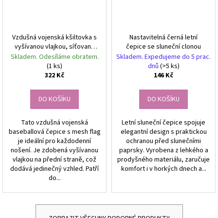
Vzdušná vojenská kšiltovka s
Nastavitelná černá letní
vyšívanou vlajkou, síťovaná
čepice se sluneční clonou
konstrukce, univerzální
Skladem. Odesíláme obratem.
Skladem. Expedujeme do 5 prac.
velikost
(1 ks)
dnů
(>5 ks)
322 Kč
146 Kč
DO KOŠÍKU
DO KOŠÍKU
Tato vzdušná vojenská
Letní sluneční čepice spojuje
baseballová čepice s mesh flag
elegantní design s praktickou
je ideální pro každodenní
ochranou před slunečními
nošení. Je zdobená vyšívanou
paprsky. Vyrobena z lehkého a
vlajkou na přední straně, což
prodyšného materiálu, zaručuje
dodává jedinečný vzhled. Patří
komfort i v horkých dnech a...
do...