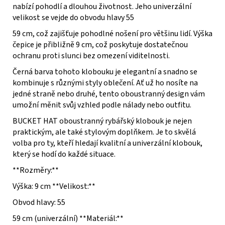
nabízí pohodlí a dlouhou životnost. Jeho univerzální
velikost se vejde do obvodu hlavy 55
59 cm, což zajišťuje pohodlné nošení pro většinu lidí. Výška
čepice je přibližně 9 cm, což poskytuje dostatečnou
ochranu proti slunci bez omezení viditelnosti.
Černá barva tohoto klobouku je elegantní a snadno se
kombinuje s různými styly oblečení. Ať už ho nosíte na
jedné straně nebo druhé, tento oboustranný design vám
umožní měnit svůj vzhled podle nálady nebo outfitu.
BUCKET HAT oboustranný rybářský klobouk je nejen
praktickým, ale také stylovým doplňkem. Je to skvělá
volba pro ty, kteří hledají kvalitní a univerzální klobouk,
který se hodí do každé situace.
**Rozměry:**
Výška: 9 cm **Velikost:**
Obvod hlavy: 55
59 cm (univerzální) **Materiál:**