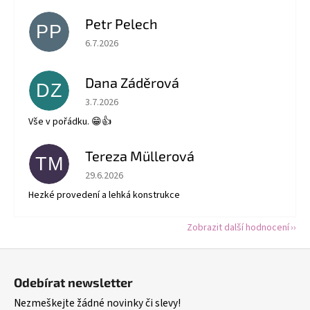
Petr Pelech
PP
Hodnocení obchodu je 5 z 5 hvězdiček.
6.7.2026
Dana Záděrová
DZ
Hodnocení obchodu je 5 z 5 hvězdiček.
3.7.2026
Vše v pořádku. 😁👍
Tereza Müllerová
TM
Hodnocení obchodu je 5 z 5 hvězdiček.
29.6.2026
Hezké provedení a lehká konstrukce
Zobrazit další hodnocení
Z
á
Odebírat newsletter
p
Nezmeškejte žádné novinky či slevy!