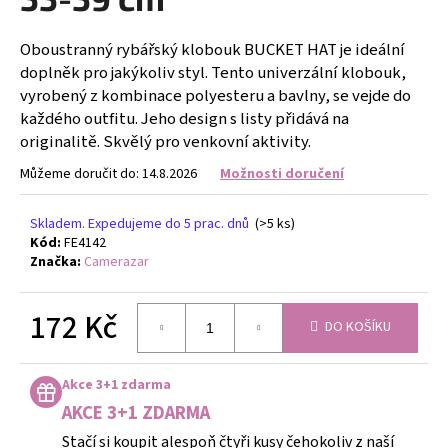
č
u
j
Oboustranný rybářský klobouk BUCKET HAT je ideální
e
doplněk pro jakýkoliv styl. Tento univerzální klobouk,
m
vyrobený z kombinace polyesteru a bavlny, se vejde do
e
každého outfitu. Jeho design s listy přidává na
originalitě. Skvělý pro venkovní aktivity.
ETHNO
Můžeme doručit do:
14.8.2026
Možnosti doručení
NÁRAMEK
CARDÍACO
JASPIS
Skladem. Expedujeme do 5 prac. dnů
(>5 ks)
-
Kód:
FE4142
TYRKYSOVÝ
Značka:
Camerazar
II
-
NÁRAMEK
172 Kč
S
DO KOŠÍKU
KAMENY
Měrná
427
cena:
Kč
Akce 3+1 zdarma
AKCE 3+1 ZDARMA
Stačí si koupit alespoň čtyři kusy čehokoliv z naší