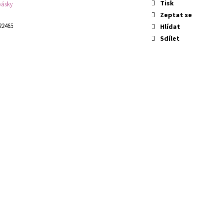
Tisk
pásky
Zeptat se
22465
Hlídat
Sdílet