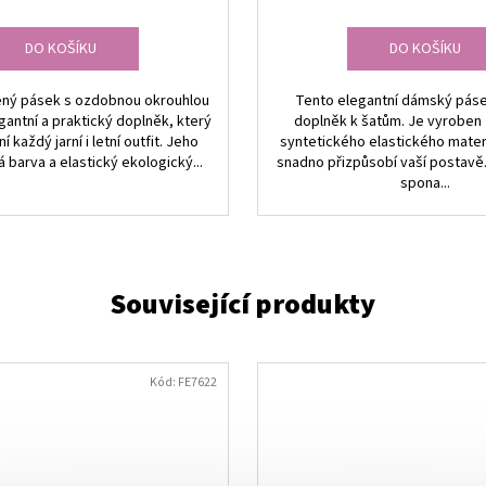
DO KOŠÍKU
DO KOŠÍKU
ný pásek s ozdobnou okrouhlou
Tento elegantní dámský pásek
gantní a praktický doplněk, který
doplněk k šatům. Je vyroben
í každý jarní i letní outfit. Jeho
syntetického elastického materi
 barva a elastický ekologický...
snadno přizpůsobí vaší postavě
spona...
Kód:
FE7622