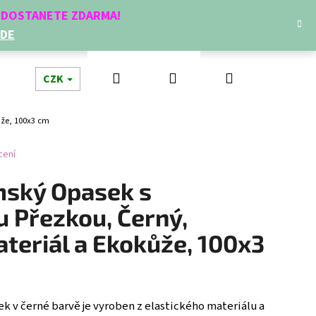
Í DOSTANETE ZDARMA!
ZDE
Hledat
Přihlášení
Nákupní
dní doplňky
CZK
Novinky
Doplňkový prodej
Dá
ůže, 100x3 cm
košík
cení
mský Opasek s
u Přezkou, Černý,
teriál a Ekokůže, 100x3
Následující
 v černé barvě je vyroben z elastického materiálu a