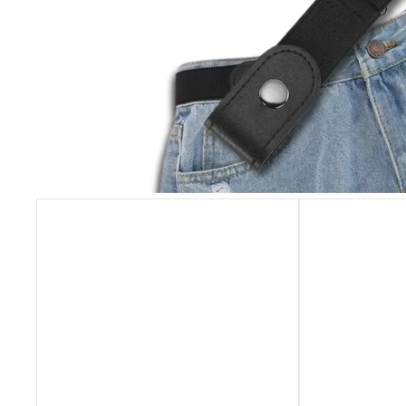
NÁHRDELNÍK A NÁUŠNICE ROZPUSTILÉ
KORÁLKY - ČERNÁ
259 Kč