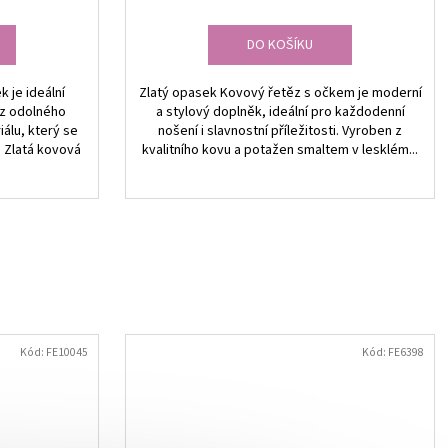
DO KOŠÍKU
 je ideální
Zlatý opasek Kovový řetěz s očkem je moderní
 z odolného
a stylový doplněk, ideální pro každodenní
álu, který se
nošení i slavnostní příležitosti. Vyroben z
. Zlatá kovová
kvalitního kovu a potažen smaltem v lesklém...
Kód:
FE10045
Kód:
FE6398