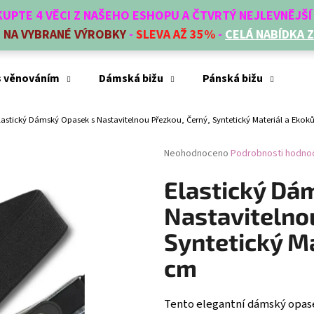
AKUPTE 4 VĚCI Z NAŠEHO ESHOPU A ČTVRTÝ NEJLEVNĚJŠ
E
NA VYBRANÉ VÝROBKY
-
SLEVA AŽ 35%
-
CELÁ NABÍDKA 
Co potřebujete najít?
s věnováním
Dámská bižu
Pánská bižu
Mó
lastický Dámský Opasek s Nastavitelnou Přezkou, Černý, Syntetický Materiál a Ekok
HLEDAT
Průměrné
Neohodnoceno
Podrobnosti hodno
hodnocení
produktu
Elastický Dá
Doporučujeme
je
0,0
Nastavitelno
z
5
Syntetický Ma
hvězdiček.
cm
Tento elegantní dámský opasek