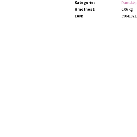
Kategorie
:
Dámské 
Hmotnost
:
0.06 kg
EAN
:
59041071