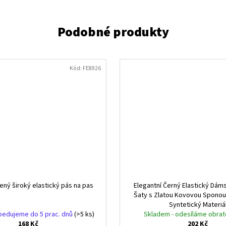
Kód:
FE8926
ený široký elastický pás na pas
Elegantní Černý Elastický Dám
Šaty s Zlatou Kovovou Sponou
Syntetický Materiá
pedujeme do 5 prac. dnů
(>5 ks)
Skladem - odesíláme obra
168 Kč
202 Kč