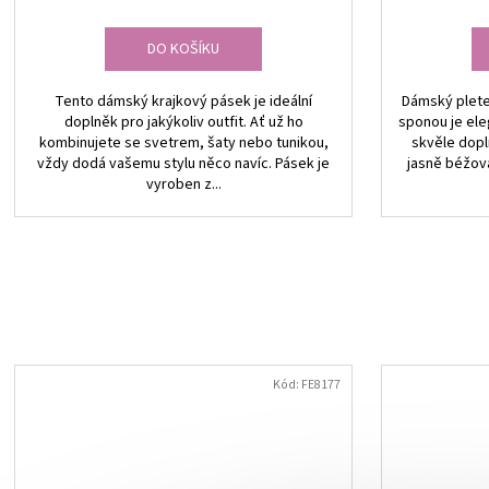
DO KOŠÍKU
Tento dámský krajkový pásek je ideální
Dámský plete
doplněk pro jakýkoliv outfit. Ať už ho
sponou je ele
kombinujete se svetrem, šaty nebo tunikou,
skvěle dopln
vždy dodá vašemu stylu něco navíc. Pásek je
jasně béžová
vyroben z...
Kód:
FE8177