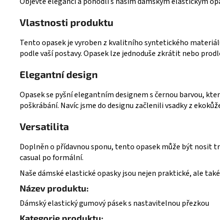
Objevte eleganci a pohodlí s naším dámským elastickým opask
Vlastnosti produktu
Tento opasek je vyroben z kvalitního syntetického materiálu
podle vaší postavy. Opasek lze jednoduše zkrátit nebo prodl
Elegantní design
Opasek se pyšní elegantním designem s černou barvou, která 
poškrábání. Navíc jsme do designu začlenili vsadky z ekokůž
Versatilita
Doplněn o přídavnou sponu, tento opasek může být nosit trad
casual po formální.
Naše dámské elastické opasky jsou nejen praktické, ale také 
Název produktu:
Dámský elastický gumový pásek s nastavitelnou přezkou
Kategorie produktu: