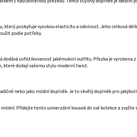
em s nastavitelnou přezkou. Tento stylový doplněk je ideální pro
, který poskytuje vysokou elasticitu a odolnost. Jeho celková dél
oužit podle potřeby.
dodává sofistikovanost jakémukoli outfitu. Přezka je vyrobena z k
e, které dodají vašemu stylu moderní twist.
ičně nebo jako módní doplněk. Je to skvělý doplněk pro jakýkoliv 
módní. Přidejte tento univerzální kousek do své kolekce a zvyšte s