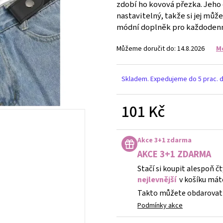
DĚTSKÉ STŘÍBRNÉ NÁUŠNICE VÁŽKA
NÁUŠNICE - DUHA 
zdobí ho kovová přezka. Jeho c
nastavitelný, takže si jej můž
249 Kč
299 Kč
módní doplněk pro každodenní
Můžeme doručit do:
14.8.2026
M
Skladem. Expedujeme do 5 prac. 
101 Kč
Měrná
cena:
Akce 3+1 zdarma
AKCE 3+1 ZDARMA
Stačí si koupit alespoň č
nejlevnější
v košíku mát
Takto můžete obdarovat 
Podmínky akce