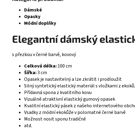
Dámské
Opasky
Módní doplňky
Elegantní dámský elastic
s přezkou v černé barvě, kovový
Celková délka:
100 cm
Šířka:
3 cm
Opasek je nastavitelný a lze zkrátit i prodloužit
Silný syntetický elastický materiál s vložkami z ekoků
Přídavná spona z kvalitního kovu
Vizuálně atraktivní elastický gumový opasek
Kvalitní elastický pásek z našeho internetového obc
Vsadky z módní ekokůže v polomatné černé barvě
Možnost nosit sponu tradičně
atd.