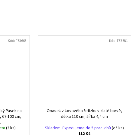
Kód:
FE3665
Kód:
FE6681
ský Pásek na
Opasek z kovového řetízku v zlaté barvě,
, 67-100 cm,
délka 110 cm, šířka 4,4 cm
l
tem
(3 ks)
Skladem. Expedujeme do 5 prac. dnů
(>5 ks)
112 Kč