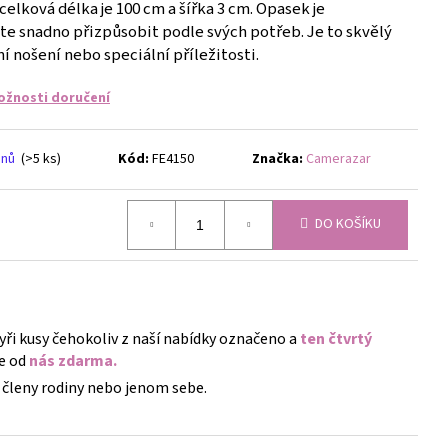
- NÁUŠNICE S KRYSTALY
elková délka je 100 cm a šířka 3 cm. Opasek je
ete snadno přizpůsobit podle svých potřeb. Je to skvělý
 nošení nebo speciální příležitosti.
ožnosti doručení
dnů
(>5 ks)
Kód:
FE4150
Značka:
Camerazar
DO KOŠÍKU
tyři kusy čehokoliv z naší nabídky označeno a
ten čtvrtý
e od
nás zdarma.
členy rodiny nebo jenom sebe.