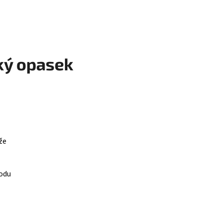
ký opasek
že
hodu