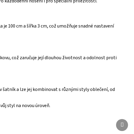
 každodenní nošení i pro speciální příležitosti.
ka je 100 cm a šířka 3 cm, což umožňuje snadné nastavení
ovu, což zaručuje její dlouhou životnost a odolnost proti
šatník a lze jej kombinovat s různými styly oblečení, od
vůj styl na novou úroveň.
Další
Další
produ
produ