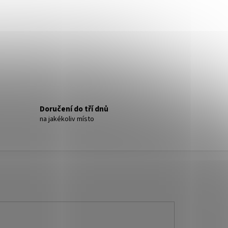
- NÁUŠNICE S KRYSTALY
Doručení do tří dnů
na jakékoliv místo