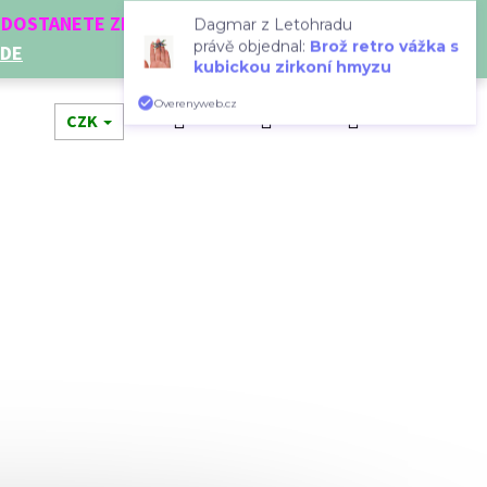
Í DOSTANETE ZDARMA!
Dagmar z Letohradu
ZDE
právě objednal:
Brož retro vážka s
kubickou zirkoní hmyzu
Hledat
Přihlášení
Nákupní
Overenyweb.cz
dní doplňky
CZK
Novinky
Doplňkový prodej
Dá
košík
Následující