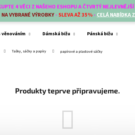
AKUPTE 4 VĚCI Z NAŠEHO ESHOPU A ČTVRTÝ NEJLEVNĚJŠ
E
NA VYBRANÉ VÝROBKY
-
SLEVA AŽ 35%
-
CELÁ NABÍDKA 
Co potřebujete najít?
s věnováním
Dámská bižu
Pánská bižu
Mó
Tašky, sáčky a papíry
papírové a plastové sáčky
HLEDAT
Doporučujeme
Produkty teprve připravujeme.