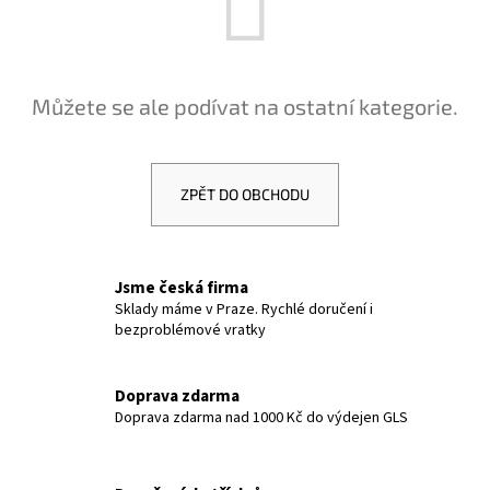
a
j
í
Můžete se ale podívat na ostatní kategorie.
t
?
ZPĚT DO OBCHODU
HLEDAT
Jsme česká firma
Sklady máme v Praze. Rychlé doručení i
bezproblémové vratky
D
o
p
Doprava zdarma
Doprava zdarma nad 1000 Kč do výdejen GLS
o
r
u