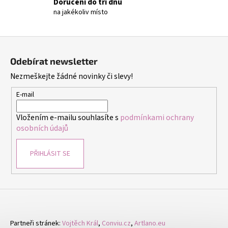
č
Doručení do tří dnů
u
na jakékoliv místo
j
e
Z
m
á
e
Odebírat newsletter
p
Nezmeškejte žádné novinky či slevy!
a
TERMOIZOLAČNÍ
t
E-mail
SÁČEK
NA
í
SNÍDANI
Vložením e-mailu souhlasíte s
podmínkami ochrany
A
osobních údajů
OBĚD
ŠEDÝ
149
PŘIHLÁSIT SE
Kč
Partneři stránek:
Vojtěch Král
,
Conviu.cz
,
Artlano.eu