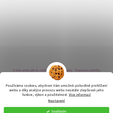
O nás aneb jak to celé začalo
Kontakty
Dopravy a platby
Kovy a puncovní značky
Naše nabídka náušnic
Novinky
Facebook - sledujte nás
Instagram - sledujte nás
BLOG
Obchodní podmínky
Ochrana osobních údajů
Používáme cookies, abychom Vám umožnili pohodlné prohlížení
Zpětný odběr vysloužilých bateriích
webu a díky analýze provozu webu neustále zlepšovali jeho
funkce, výkon a použitelnost.
Více informací
Nastavení
Vytvořil Shoptet
Souhlasím