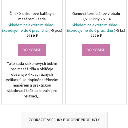
Čínské silikonové kalíšky s
Gumová termoláhev v obalu
masérem - sada
3,5 l Ruhhy 26384
Skladem na extérním skladu.
Skladem na extérním skladu.
Expedujeme do 6 prac. dnů
(>5 pcs)
Expedujeme do 6 prac. dnů
(>5 ks)
291 Kč
222 Kč
DO KOŠÍKU
DO KOŠÍKU
Tato sada silikonových bublin
.
pro masáž těla a obličeje
obsahuje 4 kusy různých
velikostí. Je doplněna tělovým
masérem a praktickou
skladovací taškou. Ideální pro
relaxaci,...
ZOBRAZIT VŠECHNY PODOBNÉ PRODUKTY