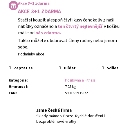
Akce 3+1 zdarma
AKCE 3+1 ZDARMA
Stačí si koupit alespoň čtyři kusy čehokoliv z naší
nabídky označeno a
ten čtvrtý nejlevnější
v košíku
máte od
nás zdarma.
Takto můžete obdarovat členy rodiny nebo jenom
sebe.
Podmínky akce
Zeptat se
Hlídat
Sdílet
Kategorie
:
Posilovna a Fitness
Hmotnost
:
7.25 kg
EAN
:
5900779935372
Jsme česká firma
Sklady máme v Praze. Rychlé doručení i
bezproblémové vratky