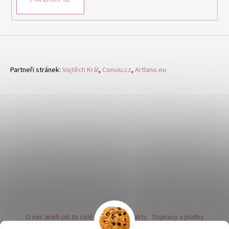
Partneři stránek:
Vojtěch Král
,
Conviu.cz
,
Artlano.eu
O nás aneb jak to celé začalo
Kontakty
Dopravy a platby
Kovy a puncovní značky
Naše nabídka náušnic
Novinky