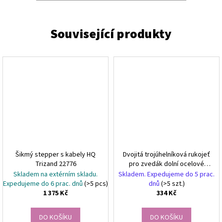
Šikmý stepper s kabely HQ
Dvojitá trojúhelníková rukojeť
Trizand 22776
pro zvedák dolní ocelové
cvičení
Skladem na extérním skladu.
Skladem. Expedujeme do 5 prac.
Expedujeme do 6 prac. dnů
(>5 pcs)
dnů
(>5 szt.)
1 375 Kč
334 Kč
DO KOŠÍKU
DO KOŠÍKU