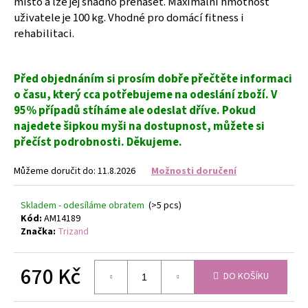
místo a lze jej snadno přenášet. Maximální hmotnost
č
u
uživatele je 100 kg. Vhodné pro domácí fitness i
j
rehabilitaci.
e
m
e
Před objednáním si prosím dobře přečtěte informaci
o času, který cca potřebujeme na odeslání zboží. V
95% případů stíháme ale odeslat dříve. Pokud
TERMOIZOLAČNÍ
najedete šipkou myši na dostupnost, můžete si
SÁČEK
NA
přečíst podrobnosti. Děkujeme.
SNÍDANI
A
Můžeme doručit do:
11.8.2026
Možnosti doručení
OBĚD
ŠEDÝ
Skladem - odesíláme obratem
(>5 pcs)
149
Kč
Kód:
AM14189
Značka:
Trizand
670 Kč
DO KOŠÍKU
Měrná
cena: