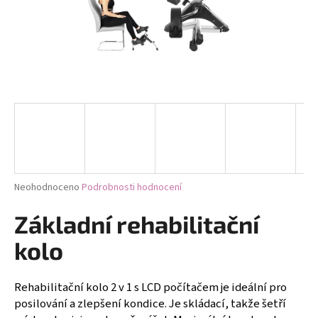
a
j
í
t
?
HLEDAT
Průměrné
Neohodnoceno
Podrobnosti hodnocení
hodnocení
produktu
Základní rehabilitační
D
je
0,0
o
kolo
z
p
5
o
hvězdiček.
Rehabilitační kolo 2 v 1 s LCD počítačem je ideální pro
r
posilování a zlepšení kondice. Je skládací, takže šetří
u