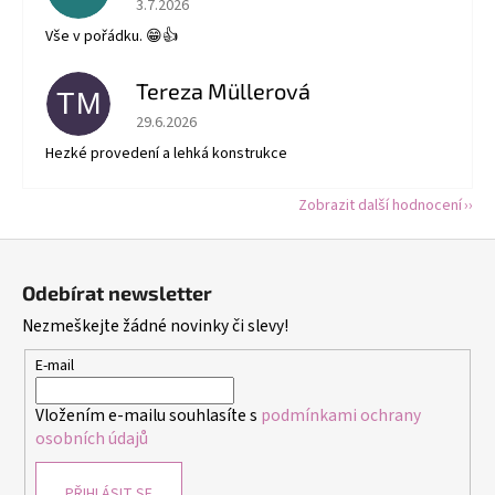
3.7.2026
Vše v pořádku. 😁👍
Tereza Müllerová
TM
Hodnocení obchodu je 5 z 5 hvězdiček.
29.6.2026
Hezké provedení a lehká konstrukce
Zobrazit další hodnocení
Z
á
Odebírat newsletter
p
Nezmeškejte žádné novinky či slevy!
a
t
E-mail
í
Vložením e-mailu souhlasíte s
podmínkami ochrany
osobních údajů
PŘIHLÁSIT SE