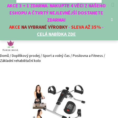
K
Přejít
Hledat
Nákup
M
Přihlášení
CZK
AKCE 3 + 1 ZDARMA. NAKUPTE 4 VĚCI Z NAŠEHO
na
o
obsah
ESHOPU A ČTVRTÝ NEJLEVNĚJŠÍ DOSTANETE
Zpět
Zpět
košík
š
ZDARMA!
í
AKCE
NA VYBRANÉ VÝROBKY
-
SLEVA AŽ 35%
-
C
k
CELÁ NABÍDKA ZDE
o
p
o
t
Domů
/
Doplňkový prodej
/
Sport a volný čas
/
Posilovna a Fitness
/
Základní rehabilitační kolo
ř
e
b
u
j
e
t
e
n