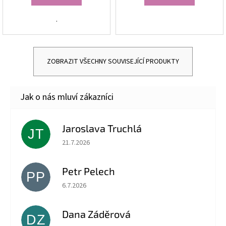
.
ZOBRAZIT VŠECHNY SOUVISEJÍCÍ PRODUKTY
Jaroslava Truchlá
JT
Hodnocení obchodu je 5 z 5 hvězdiček.
21.7.2026
Petr Pelech
PP
Hodnocení obchodu je 5 z 5 hvězdiček.
6.7.2026
Dana Záděrová
DZ
Hodnocení obchodu je 5 z 5 hvězdiček.