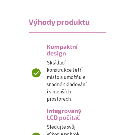
Výhody produktu
Kompaktní
design
Skládací
konstrukce šetří
místo a umožňuje
snadné skladování
i v menších
prostorech.
Integrovaný
LCD počítač
Sledujte svůj
výkon a pokrok