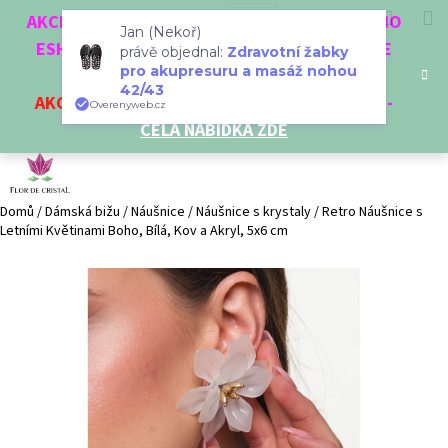
K
Přejít
Hledat
Nákup
M
Přihlášení
CZK
AKCE 3 + 1 ZDARMA. NAKUPTE 4 VĚCI Z NAŠEHO
na
o
Jan (Nekoř)
obsah
ESHOPU A ČTVRTÝ NEJLEVNĚJŠÍ DOSTANETE
Zpět
Zpět
košík
právě objednal:
Zdravotní žabky
š
pro akupresuru a masáž nohou
ZDARMA!
í
42/43
AKCE
NA VYBRANÉ VÝROBKY
-
SLEVA AŽ 35%
-
C
Overenyweb.cz
k
CELÁ NABÍDKA ZDE
o
p
o
t
Domů
/
Dámská bižu
/
Náušnice
/
Náušnice s krystaly
/
Retro Náušnice s
Letními Květinami Boho, Bílá, Kov a Akryl, 5x6 cm
ř
e
b
u
j
e
t
e
n