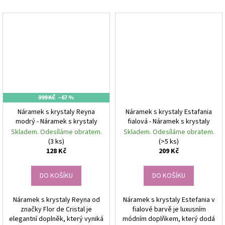
399 KČ
–67 %
Náramek s krystaly Reyna
Náramek s krystaly Estafania
modrý - Náramek s krystaly
fialová - Náramek s krystaly
Skladem. Odesíláme obratem.
Skladem. Odesíláme obratem.
(3 ks)
(>5 ks)
128 Kč
209 Kč
DO KOŠÍKU
DO KOŠÍKU
Náramek s krystaly Reyna od
Náramek s krystaly Estefania v
značky Flor de Cristal je
fialové barvě je luxusním
elegantní doplněk, který vyniká
módním doplňkem, který dodá