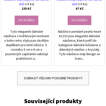
dnů
(>5 ks)
dnů
(>5 ks)
135 Kč
67 Kč
DO KOŠÍKU
DO KOŠÍKU
Tyto elegantní dámské
Náušnice pendant pearls heart
náušnice s květinovým motivem
K1232 jsou elegantní dámské
v boho retro stylu jsou skvělým
náušnice, které patří do
doplňkem pro letní měsíce. S
kategorie dámské bižuterie a
rozměry 5 cm x 6 cm a
dámských náušnic s krystaly.
puzetovým zapínáním nabízejí
Tyto náušnice mají design ve
praktičnost a...
tvaru...
ZOBRAZIT VŠECHNY PODOBNÉ PRODUKTY