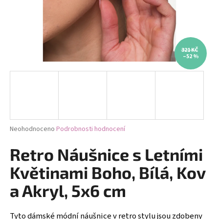
a
j
í
t
321 KČ
–52 %
?
HLEDAT
Průměrné
Neohodnoceno
Podrobnosti hodnocení
hodnocení
produktu
Retro Náušnice s Letními
D
je
0,0
o
Květinami Boho, Bílá, Kov
z
p
5
a Akryl, 5x6 cm
o
hvězdiček.
r
u
Tyto dámské módní náušnice v retro stylu jsou zdobeny