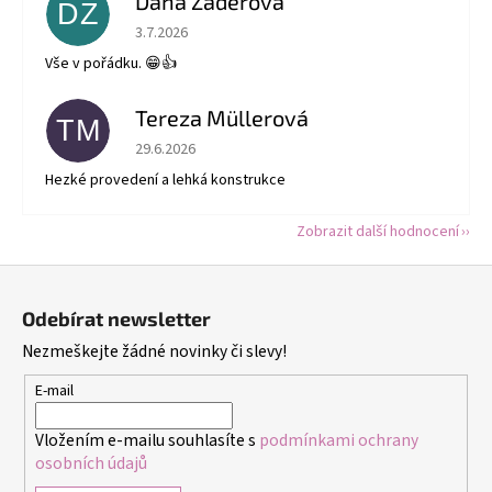
Dana Záděrová
DZ
Hodnocení obchodu je 5 z 5 hvězdiček.
3.7.2026
Vše v pořádku. 😁👍
Tereza Müllerová
TM
Hodnocení obchodu je 5 z 5 hvězdiček.
29.6.2026
Hezké provedení a lehká konstrukce
Zobrazit další hodnocení
Z
á
Odebírat newsletter
p
Nezmeškejte žádné novinky či slevy!
a
t
E-mail
í
Vložením e-mailu souhlasíte s
podmínkami ochrany
osobních údajů