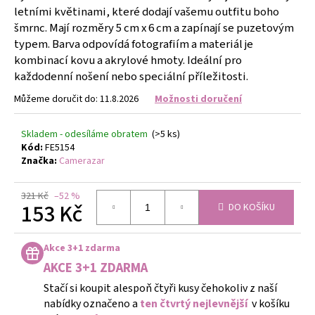
č
letními květinami, které dodají vašemu outfitu boho
u
šmrnc. Mají rozměry 5 cm x 6 cm a zapínají se puzetovým
j
typem. Barva odpovídá fotografiím a materiál je
e
kombinací kovu a akrylové hmoty. Ideální pro
m
každodenní nošení nebo speciální příležitosti.
e
Můžeme doručit do:
11.8.2026
Možnosti doručení
NÁHRDELNÍK
A
Skladem - odesíláme obratem
(>5 ks)
NÁUŠNICE
Kód:
FE5154
ROZPUSTILÉ
Značka:
Camerazar
KORÁLKY
-
ČERNÁ
321 Kč
–52 %
153 Kč
DO KOŠÍKU
259
Kč
Měrná
cena:
Akce 3+1 zdarma
AKCE 3+1 ZDARMA
Stačí si koupit alespoň čtyři kusy čehokoliv z naší
nabídky označeno a
ten čtvrtý nejlevnější
v košíku