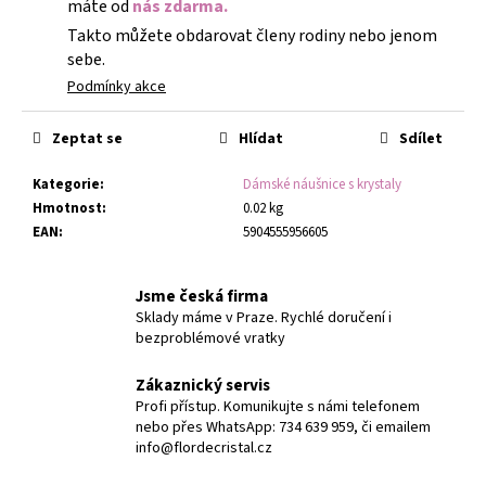
máte od
nás zdarma.
Takto můžete obdarovat členy rodiny nebo jenom
sebe.
Podmínky akce
Zeptat se
Hlídat
Sdílet
Kategorie
:
Dámské náušnice s krystaly
Hmotnost
:
0.02 kg
EAN
:
5904555956605
Jsme česká firma
Sklady máme v Praze. Rychlé doručení i
bezproblémové vratky
Zákaznický servis
Profi přístup. Komunikujte s námi telefonem
nebo přes WhatsApp: 734 639 959, či emailem
info@flordecristal.cz