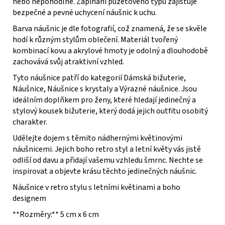
nebo nepohodlné. Zapínání puzetového typu zajišťuje
bezpečné a pevné uchycení náušnic k uchu.
Barva náušnic je dle fotografií, což znamená, že se skvěle
hodí k různým stylům oblečení. Materiál tvořený
kombinací kovu a akrylové hmoty je odolný a dlouhodobě
zachovává svůj atraktivní vzhled.
Tyto náušnice patří do kategorií Dámská bižuterie,
Náušnice, Náušnice s krystaly a Výrazné náušnice. Jsou
ideálním doplňkem pro ženy, které hledají jedinečný a
stylový kousek bižuterie, který dodá jejich outfitu osobitý
charakter.
Udělejte dojem s těmito nádhernými květinovými
náušnicemi. Jejich boho retro styl a letní květy vás jistě
odliší od davu a přidají vašemu vzhledu šmrnc. Nechte se
inspirovat a objevte krásu těchto jedinečných náušnic.
Náušnice v retro stylu s letními květinami a boho
designem
**Rozměry:** 5 cm x 6 cm