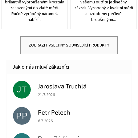
brilantně vybroušenými krystaly
vašemu outfitu jedinečný
zasazenými do zlaté mědi.
zázrak. Vyrobený z kvalitní mědi
Ručně vyráběný náramek
a ozdobený pečlivě
nabízí...
broušenými...
ZOBRAZIT VŠECHNY SOUVISEJÍCÍ PRODUKTY
Jaroslava Truchlá
JT
Hodnocení obchodu je 5 z 5 hvězdiček.
21.7.2026
Petr Pelech
PP
Hodnocení obchodu je 5 z 5 hvězdiček.
6.7.2026