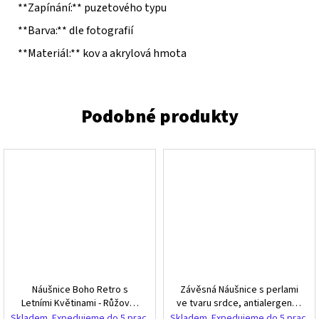
**Zapínání:** puzetového typu
**Barva:** dle fotografií
**Materiál:** kov a akrylová hmota
Náušnice Boho Retro s
Závěsná Náušnice s perlami
Letními Květinami - Růžové,
ve tvaru srdce, antialergenní,
Kov a Akryl, 5x6 cm
bez niklu a chromu
Skladem. Expedujeme do 5 prac.
Skladem. Expedujeme do 5 prac.