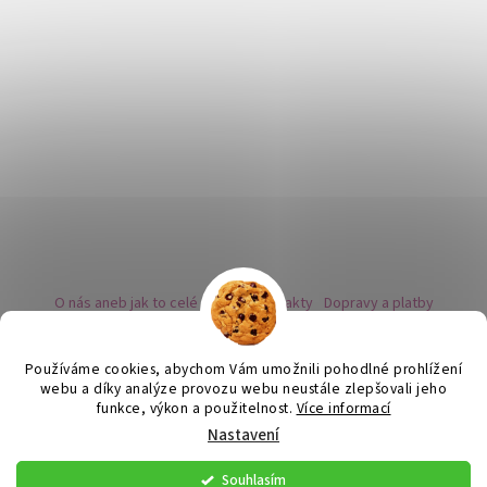
O nás aneb jak to celé začalo
Kontakty
Dopravy a platby
Kovy a puncovní značky
Naše nabídka náušnic
Novinky
Facebook - sledujte nás
Instagram - sledujte nás
BLOG
Obchodní podmínky
Ochrana osobních údajů
Používáme cookies, abychom Vám umožnili pohodlné prohlížení
Zpětný odběr vysloužilých bateriích
webu a díky analýze provozu webu neustále zlepšovali jeho
funkce, výkon a použitelnost.
Více informací
Nastavení
Vytvořil Shoptet
Souhlasím