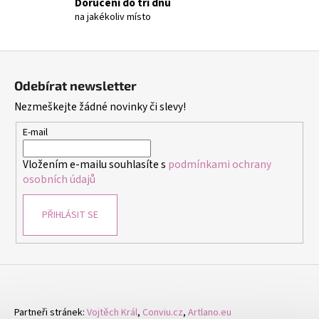
č
Doručení do tří dnů
u
na jakékoliv místo
j
e
Z
m
á
e
Odebírat newsletter
p
Nezmeškejte žádné novinky či slevy!
a
NÁUŠNICE
t
E-mail
-
DUHA
í
-
Vložením e-mailu souhlasíte s
podmínkami ochrany
NÁUŠNICE
osobních údajů
S
KRYSTALY
299
PŘIHLÁSIT SE
Kč
Partneři stránek:
Vojtěch Král
,
Conviu.cz
,
Artlano.eu