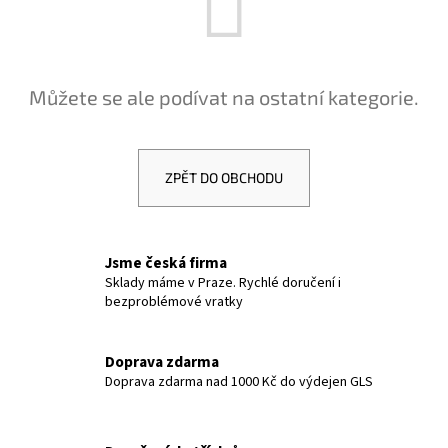
a
j
í
Můžete se ale podívat na ostatní kategorie.
t
?
ZPĚT DO OBCHODU
HLEDAT
Jsme česká firma
Sklady máme v Praze. Rychlé doručení i
bezproblémové vratky
D
o
p
Doprava zdarma
Doprava zdarma nad 1000 Kč do výdejen GLS
o
r
u