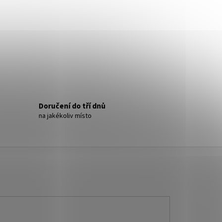
- NÁUŠNICE S KRYSTALY
Doručení do tří dnů
na jakékoliv místo