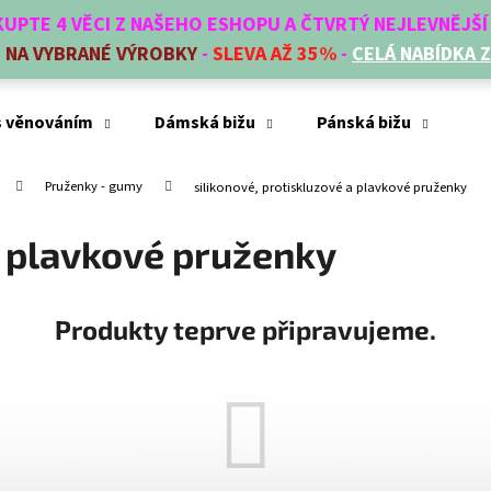
AKUPTE 4 VĚCI Z NAŠEHO ESHOPU A ČTVRTÝ NEJLEVNĚJŠ
E
NA VYBRANÉ VÝROBKY
-
SLEVA AŽ 35%
-
CELÁ NABÍDKA 
Co potřebujete najít?
s věnováním
Dámská bižu
Pánská bižu
Mó
Pruženky - gumy
silikonové, protiskluzové a plavkové pruženky
HLEDAT
a plavkové pruženky
Doporučujeme
Produkty teprve připravujeme.