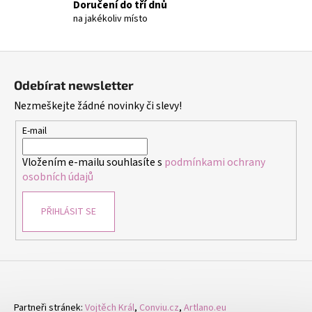
Doručení do tří dnů
s
na jakékoliv místo
u
Z
á
Odebírat newsletter
p
Nezmeškejte žádné novinky či slevy!
a
t
E-mail
í
Vložením e-mailu souhlasíte s
podmínkami ochrany
osobních údajů
PŘIHLÁSIT SE
Partneři stránek:
Vojtěch Král
,
Conviu.cz
,
Artlano.eu