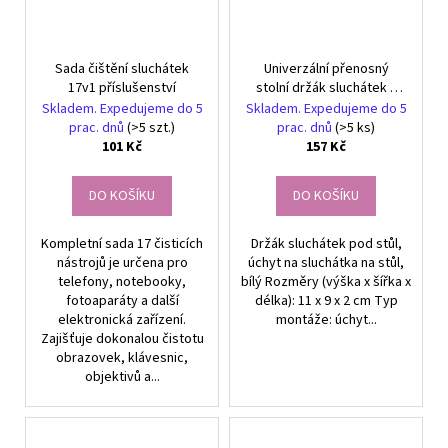
Sada čištění sluchátek
Univerzální přenosný
17v1 příslušenství
stolní držák sluchátek s
upínacím mechanismem,
Skladem. Expedujeme do 5
Skladem. Expedujeme do 5
bílý
prac. dnů
(>5 szt.)
prac. dnů
(>5 ks)
101 Kč
157 Kč
DO KOŠÍKU
DO KOŠÍKU
Kompletní sada 17 čisticích
Držák sluchátek pod stůl,
nástrojů je určena pro
úchyt na sluchátka na stůl,
telefony, notebooky,
bílý Rozměry (výška x šířka x
fotoaparáty a další
délka): 11 x 9 x 2 cm Typ
elektronická zařízení.
montáže: úchyt...
Zajišťuje dokonalou čistotu
obrazovek, klávesnic,
objektivů a...