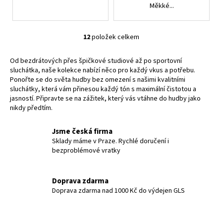
Měkké...
12
položek celkem
O
v
Od bezdrátových přes špičkové studiové až po sportovní
l
sluchátka, naše kolekce nabízí něco pro každý vkus a potřebu.
á
Ponořte se do světa hudby bez omezení s našimi kvalitními
d
sluchátky, která vám přinesou každý tón s maximální čistotou a
a
jasností. Připravte se na zážitek, který vás vtáhne do hudby jako
c
nikdy předtím.
í
p
Jsme česká firma
r
Sklady máme v Praze. Rychlé doručení i
v
bezproblémové vratky
k
y
Doprava zdarma
v
Doprava zdarma nad 1000 Kč do výdejen GLS
ý
p
i