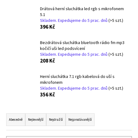
a
Drátová herní sluchátka led rgb s mikrofonem
j
5.1
Skladem. Expedujeme do 5 prac. dnů
(>5 szt.)
í
396 Kč
t
?
Bezdrátová sluchátka bluetooth rádio fm mp3
kočičí uši led podsvícení
Skladem. Expedujeme do 5 prac. dnů
(>5 szt.)
208 Kč
HLEDAT
Herní sluchátka 7.1 rgb kabelová do uší s
mikrofonem
Skladem. Expedujeme do 5 prac. dnů
(>5 szt.)
356 Kč
D
o
p
Ř
o
a
Abecedně
Nejlevnější
Nejdražší
Nejprodávanější
r
z
u
e