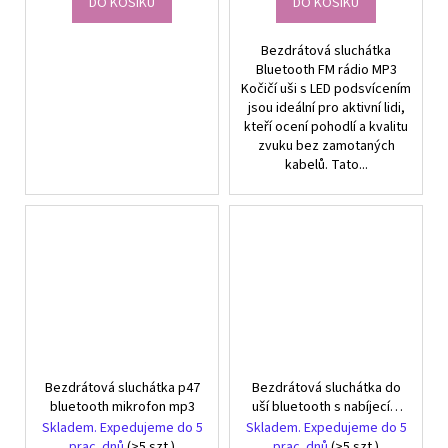
DO KOŠÍKU
DO KOŠÍKU
Bezdrátová sluchátka
Bluetooth FM rádio MP3
Kočičí uši s LED podsvícením
jsou ideální pro aktivní lidi,
kteří ocení pohodlí a kvalitu
zvuku bez zamotaných
kabelů. Tato...
Bezdrátová sluchátka p47
Bezdrátová sluchátka do
bluetooth mikrofon mp3
uší bluetooth s nabíjecím
pouzdrem s led diodami a
Skladem. Expedujeme do 5
Skladem. Expedujeme do 5
mikrofonem
prac. dnů
(>5 szt.)
prac. dnů
(>5 szt.)