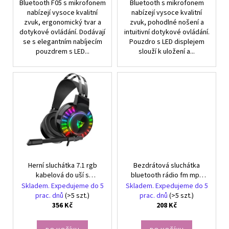
Bluetooth F05 s mikrofonem
Bluetooth s mikrofonem
nabízejí vysoce kvalitní
nabízejí vysoce kvalitní
zvuk, ergonomický tvar a
zvuk, pohodlné nošení a
dotykové ovládání. Dodávají
intuitivní dotykové ovládání.
se s elegantním nabíjecím
Pouzdro s LED displejem
pouzdrem s LED...
slouží k uložení a...
Herní sluchátka 7.1 rgb
Bezdrátová sluchátka
kabelová do uší s
bluetooth rádio fm mp3
mikrofonem
kočičí uši led podsvícení
Skladem. Expedujeme do 5
Skladem. Expedujeme do 5
prac. dnů
(>5 szt.)
prac. dnů
(>5 szt.)
356 Kč
208 Kč