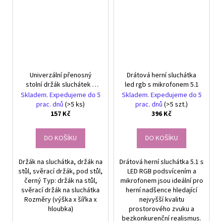
Univerzální přenosný
Drátová herní sluchátka
stolní držák sluchátek s
led rgb s mikrofonem 5.1
upínacím mechanismem,
Skladem. Expedujeme do 5
Skladem. Expedujeme do 5
černý
prac. dnů
(>5 ks)
prac. dnů
(>5 szt.)
157 Kč
396 Kč
DO KOŠÍKU
DO KOŠÍKU
Držák na sluchátka, držák na
Drátová herní sluchátka 5.1 s
stůl, svěrací držák, pod stůl,
LED RGB podsvícením a
černý Typ: držák na stůl,
mikrofonem jsou ideální pro
svěrací držák na sluchátka
herní nadšence hledající
Rozměry (výška x šířka x
nejvyšší kvalitu
hloubka)
prostorového zvuku a
bezkonkurenční realismus.