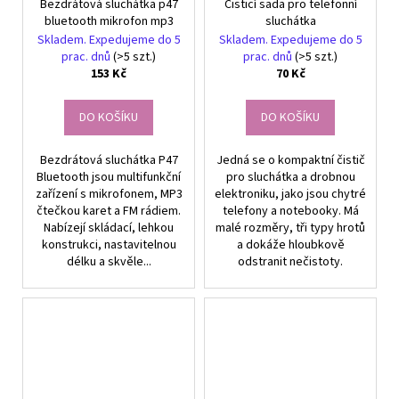
Bezdrátová sluchátka p47
Čisticí sada pro telefonní
bluetooth mikrofon mp3
sluchátka
Skladem. Expedujeme do 5
Skladem. Expedujeme do 5
prac. dnů
(>5 szt.)
prac. dnů
(>5 szt.)
153 Kč
70 Kč
DO KOŠÍKU
DO KOŠÍKU
Bezdrátová sluchátka P47
Jedná se o kompaktní čistič
Bluetooth jsou multifunkční
pro sluchátka a drobnou
zařízení s mikrofonem, MP3
elektroniku, jako jsou chytré
čtečkou karet a FM rádiem.
telefony a notebooky. Má
Nabízejí skládací, lehkou
malé rozměry, tři typy hrotů
konstrukci, nastavitelnou
a dokáže hloubkově
délku a skvěle...
odstranit nečistoty.