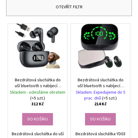
č
n
u
OTEVŘÍT FILTR
í
j
e
p
V
m
r
ý
e
o
p
d
i
GUMIČKY
u
s
NA
k
VÝROBU
p
NÁRAMKŮ
t
r
SADA
ů
4400KS
Bezdrátová sluchátka do
Bezdrátová sluchátka do
o
FLOR
uší bluetooth s nabíjecím
uší bluetooth s nabíjecím
d
DE
pouzdrem s led diodami a
pouzdrem s led diodami a
Skladem - odesíláme obratem
Skladem. Expedujeme do 5
CRISTAL
u
mikrofonem
mikrofonem
(>5 szt.)
prac. dnů
(>5 szt.)
299
312 Kč
214 Kč
k
Kč
t
DO KOŠÍKU
DO KOŠÍKU
ů
Bezdrátová sluchátka do uší
Bezdrátová sluchátka YD03