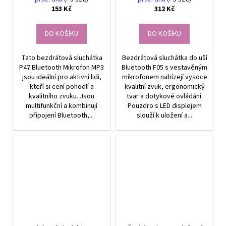
153 Kč
312 Kč
DO KOŠÍKU
DO KOŠÍKU
Tato bezdrátová sluchátka
Bezdrátová sluchátka do uší
P47 Bluetooth Mikrofon MP3
Bluetooth F05 s vestavěným
jsou ideální pro aktivní lidi,
mikrofonem nabízejí vysoce
kteří si cení pohodlí a
kvalitní zvuk, ergonomický
kvalitního zvuku. Jsou
tvar a dotykové ovládání.
multifunkční a kombinují
Pouzdro s LED displejem
připojení Bluetooth,...
slouží k uložení a...