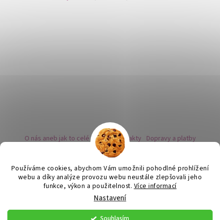
O nás aneb jak to celé začalo
Kontakty
Dopravy a platby
Kovy a puncovní značky
Naše nabídka náušnic
Novinky
Facebook - sledujte nás
Instagram - sledujte nás
BLOG
Obchodní podmínky
Ochrana osobních údajů
Používáme cookies, abychom Vám umožnili pohodlné prohlížení
Zpětný odběr vysloužilých bateriích
webu a díky analýze provozu webu neustále zlepšovali jeho
funkce, výkon a použitelnost.
Více informací
Nastavení
Vytvořil Shoptet
Souhlasím