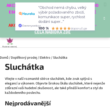
K
Přejít
Hledat
Nákup
M
Přihlášení
CZK
AKCE 3 + 1 ZDARMA. NAKUPTE 4 VĚCI Z NAŠEHO
na
“Obchod nemá chybu, velký
o
obsah
ESHOPU A ČTVRTÝ NEJLEVNĚJŠÍ DOSTANETE
Zpět
Zpět
výběr požadovaného zboží,
košík
š
komunikace super, rychlost
ZDARMA!
í
dodání super...”
AKCE
NA VYBRANÉ VÝROBKY
-
SLEVA AŽ 35%
-
C
Overenyweb.cz
k
100 %
doporučuje
CELÁ NABÍDKA ZDE
o
p
o
t
Domů
/
Doplňkový prodej
/
Elektro
/
Sluchátka
ř
Sluchátka
e
b
u
Vítejte v naší rozmanité sbírce sluchátek, kde zvuk splývá s
j
elegancí a výkonem. Objevte širokou škálu sluchátek, které nejenže
zdůrazní vaši hudební zkušenost, ale také přináší komfort a styl do
e
každodenního poslechu.
t
Nejprodávanější
e
n