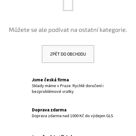
a
j
í
Můžete se ale podívat na ostatní kategorie.
t
?
ZPĚT DO OBCHODU
HLEDAT
Jsme česká firma
Sklady máme v Praze. Rychlé doručení i
bezproblémové vratky
D
o
p
Doprava zdarma
Doprava zdarma nad 1000 Kč do výdejen GLS
o
r
u