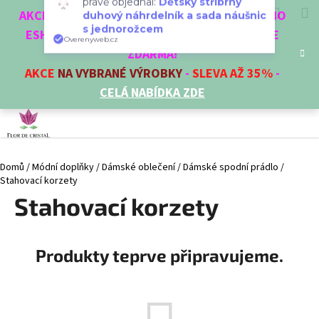
K
Přejít
duhový náhrdelník a sada náušnic
Hledat
Nákup
M
Přihlášení
CZK
AKCE 3 + 1 ZDARMA. NAKUPTE 4 VĚCI Z NAŠEHO
na
s jednorožcem
o
obsah
Overenyweb.cz
ESHOPU A ČTVRTÝ NEJLEVNĚJŠÍ DOSTANETE
Zpět
Zpět
košík
š
ZDARMA!
í
AKCE
NA VYBRANÉ VÝROBKY
-
SLEVA AŽ 35%
-
C
k
CELÁ NABÍDKA ZDE
o
p
o
t
Domů
/
Módní doplňky
/
Dámské oblečení
/
Dámské spodní prádlo
/
ř
Stahovací korzety
e
Stahovací korzety
b
u
j
Produkty teprve připravujeme.
e
t
e
n