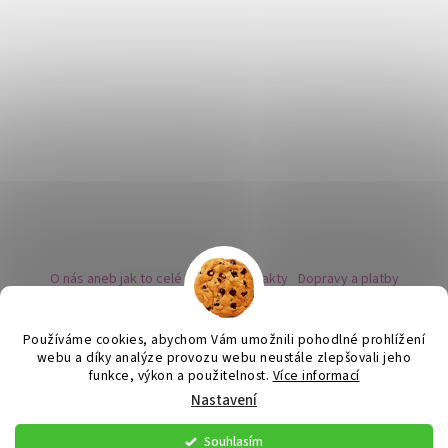
O nás aneb jak to celé začalo
Kontakty
Dopravy a platby
Kovy a puncovní značky
Naše nabídka náušnic
Novinky
Facebook - sledujte nás
Instagram - sledujte nás
BLOG
Obchodní podmínky
Ochrana osobních údajů
Používáme cookies, abychom Vám umožnili pohodlné prohlížení
Zpětný odběr vysloužilých bateriích
webu a díky analýze provozu webu neustále zlepšovali jeho
funkce, výkon a použitelnost.
Více informací
Nastavení
Vytvořil Shoptet
Souhlasím