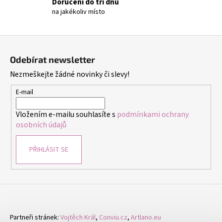
č
Doručení do tří dnů
u
na jakékoliv místo
j
e
Z
m
á
e
Odebírat newsletter
p
Nezmeškejte žádné novinky či slevy!
a
NÁUŠNICE
t
E-mail
-
DUHA
í
-
Vložením e-mailu souhlasíte s
podmínkami ochrany
NÁUŠNICE
osobních údajů
S
KRYSTALY
299
PŘIHLÁSIT SE
Kč
Partneři stránek:
Vojtěch Král
,
Conviu.cz
,
Artlano.eu