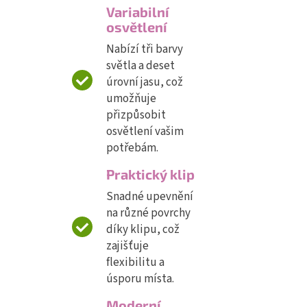
Variabilní
osvětlení
Nabízí tři barvy
světla a deset
úrovní jasu, což
umožňuje
přizpůsobit
osvětlení vašim
potřebám.
Praktický klip
Snadné upevnění
na různé povrchy
díky klipu, což
zajišťuje
flexibilitu a
úsporu místa.
Moderní