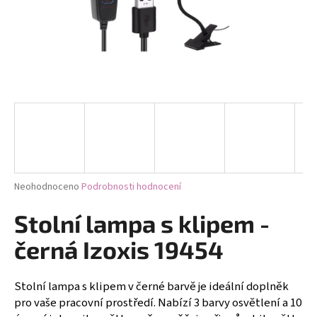
a
j
í
t
?
HLEDAT
Průměrné
Neohodnoceno
Podrobnosti hodnocení
hodnocení
produktu
Stolní lampa s klipem -
D
je
0,0
o
černá Izoxis 19454
z
p
5
o
hvězdiček.
Stolní lampa s klipem v černé barvě je ideální doplněk
r
pro vaše pracovní prostředí. Nabízí 3 barvy osvětlení a 10
u