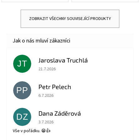
ZOBRAZIT VŠECHNY SOUVISEJÍCÍ PRODUKTY
Jaroslava Truchlá
JT
Hodnocení obchodu je 5 z 5 hvězdiček.
21.7.2026
Petr Pelech
PP
Hodnocení obchodu je 5 z 5 hvězdiček.
6.7.2026
Dana Záděrová
DZ
Hodnocení obchodu je 5 z 5 hvězdiček.
3.7.2026
Vše v pořádku. 😁👍