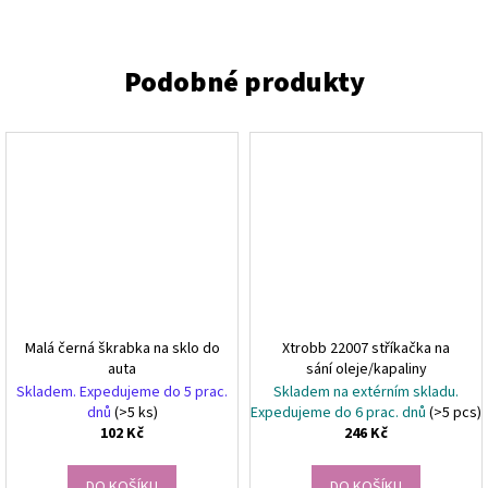
Malá černá škrabka na sklo do
Xtrobb 22007 stříkačka na
auta
sání oleje/kapaliny
Skladem. Expedujeme do 5 prac.
Skladem na extérním skladu.
dnů
(>5 ks)
Expedujeme do 6 prac. dnů
(>5 pcs)
102 Kč
246 Kč
DO KOŠÍKU
DO KOŠÍKU