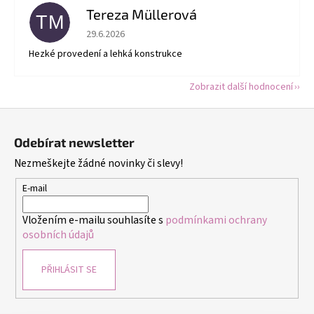
Tereza Müllerová
TM
Hodnocení obchodu je 5 z 5 hvězdiček.
29.6.2026
Hezké provedení a lehká konstrukce
Zobrazit další hodnocení
Z
á
Odebírat newsletter
p
Nezmeškejte žádné novinky či slevy!
a
t
E-mail
í
Vložením e-mailu souhlasíte s
podmínkami ochrany
osobních údajů
PŘIHLÁSIT SE