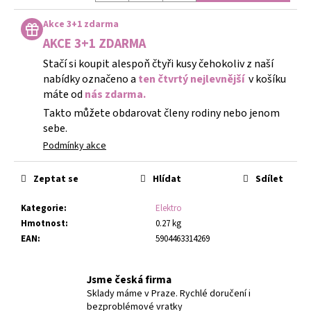
Měrná
cena:
Akce 3+1 zdarma
AKCE 3+1 ZDARMA
Stačí si koupit alespoň čtyři kusy čehokoliv z naší
nabídky označeno a
ten čtvrtý nejlevnější
v košíku
máte od
nás zdarma.
Takto můžete obdarovat členy rodiny nebo jenom
sebe.
Podmínky akce
Zeptat se
Hlídat
Sdílet
Kategorie
:
Elektro
Hmotnost
:
0.27 kg
EAN
:
5904463314269
Jsme česká firma
Sklady máme v Praze. Rychlé doručení i
bezproblémové vratky