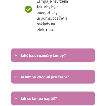
Lampa je navržena
tak, aby byla
energeticky
úsporná, což šetří
náklady na
elektřinu.
Jaké jsou rozměry lampy?
Je lampa vhodná pro čtení?
Jak se lampa napájí?