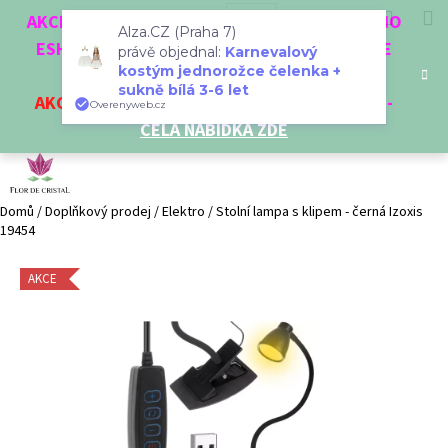
K
Přejít
Hledat
Nákup
M
Přihlášení
CZK
AKCE 3 + 1 ZDARMA. NAKUPTE 4 VĚCI Z NAŠEHO
na
Alza.CZ (Praha 7)
o
obsah
ESHOPU A ČTVRTÝ NEJLEVNĚJŠÍ DOSTANETE
Zpět
Zpět
právě objednal:
Karnevalový
košík
š
kostým jednorožce čelenka +
ZDARMA!
í
sukně bílá 3-6 let
AKCE
NA VYBRANÉ VÝROBKY
-
SLEVA AŽ 35%
-
C
Overenyweb.cz
k
CELÁ NABÍDKA ZDE
o
p
o
t
Domů
/
Doplňkový prodej
/
Elektro
/
Stolní lampa s klipem - černá Izoxis
19454
ř
e
AKCE
b
u
j
e
t
e
n