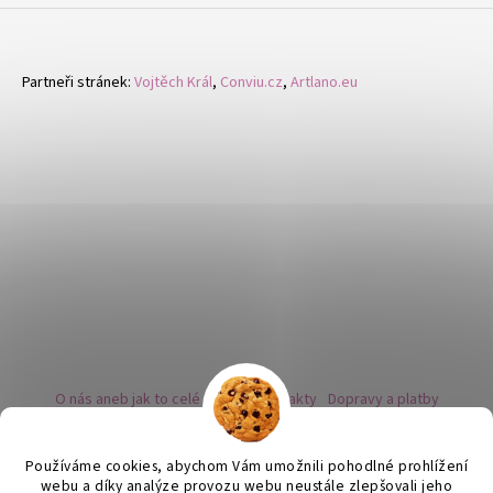
Partneři stránek:
Vojtěch Král
,
Conviu.cz
,
Artlano.eu
O nás aneb jak to celé začalo
Kontakty
Dopravy a platby
Kovy a puncovní značky
Naše nabídka náušnic
Novinky
Facebook - sledujte nás
Instagram - sledujte nás
BLOG
Obchodní podmínky
Ochrana osobních údajů
Používáme cookies, abychom Vám umožnili pohodlné prohlížení
Zpětný odběr vysloužilých bateriích
webu a díky analýze provozu webu neustále zlepšovali jeho