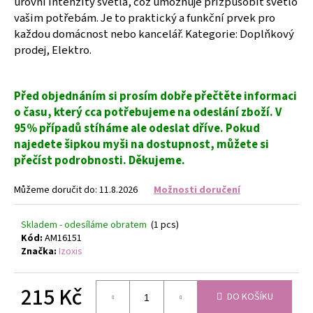
úrovní intenzity světla, což umožňuje přizpůsobit světlo
č
u
vašim potřebám. Je to praktický a funkční prvek pro
j
každou domácnost nebo kancelář. Kategorie: Doplňkový
e
prodej, Elektro.
m
e
Před objednáním si prosím dobře přečtěte informaci
o času, který cca potřebujeme na odeslání zboží. V
NÁHRDELNÍK
95% případů stíháme ale odeslat dříve. Pokud
A
NÁUŠNICE
najedete šipkou myši na dostupnost, můžete si
ROZPUSTILÉ
přečíst podrobnosti. Děkujeme.
KORÁLKY
-
Můžeme doručit do:
11.8.2026
Možnosti doručení
ČERNÁ
259
Kč
Skladem - odesíláme obratem
(1 pcs)
Kód:
AM16151
Značka:
Izoxis
215 Kč
DO KOŠÍKU