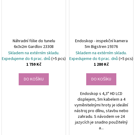
Náhradní fólie do tunelu
Endoskop - inspekční kamera
6x3x2m Gardlov 23308
5m Bigstren 19376
Skladem na extérním skladu.
Skladem na extérním skladu.
Expedujeme do 6 prac. dnů
(>5 pcs)
Expedujeme do 6 prac. dnů
(>5 pcs)
1 759 Kč
1 280 Kč
DO KOŠÍKU
DO KOŠÍKU
Endoskop s 4,3" HD LCD
displejem, 5m kabelem a 4
vyměnitelnými hroty je ideální
nástroj pro dílnu, stavbu nebo
zahradu. S návodem ve 24
jazycích je snadno použitelný
a...