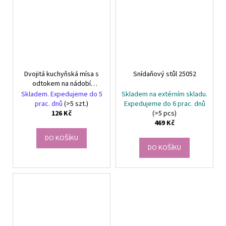
Dvojitá kuchyňská mísa s
Snídaňový stůl 25052
odtokem na nádobí
zelenina ovoce plast
Skladem. Expedujeme do 5
Skladem na extérním skladu.
prac. dnů
(>5 szt.)
Expedujeme do 6 prac. dnů
126 Kč
(>5 pcs)
469 Kč
DO KOŠÍKU
DO KOŠÍKU