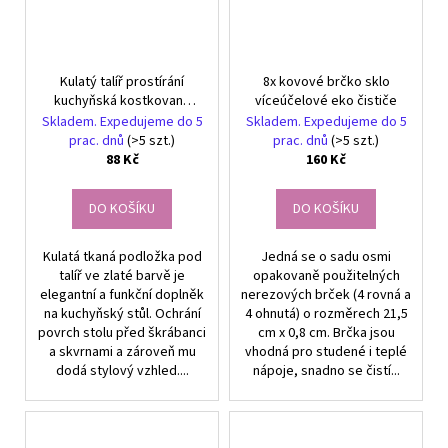
Kulatý talíř prostírání
8x kovové brčko sklo
kuchyňská kostkovaná
víceúčelové eko čističe
podložka na stůl krémová
Skladem. Expedujeme do 5
Skladem. Expedujeme do 5
prac. dnů
(>5 szt.)
prac. dnů
(>5 szt.)
88 Kč
160 Kč
DO KOŠÍKU
DO KOŠÍKU
Kulatá tkaná podložka pod
Jedná se o sadu osmi
talíř ve zlaté barvě je
opakovaně použitelných
elegantní a funkční doplněk
nerezových brček (4 rovná a
na kuchyňský stůl. Ochrání
4 ohnutá) o rozměrech 21,5
povrch stolu před škrábanci
cm x 0,8 cm. Brčka jsou
a skvrnami a zároveň mu
vhodná pro studené i teplé
dodá stylový vzhled....
nápoje, snadno se čistí...