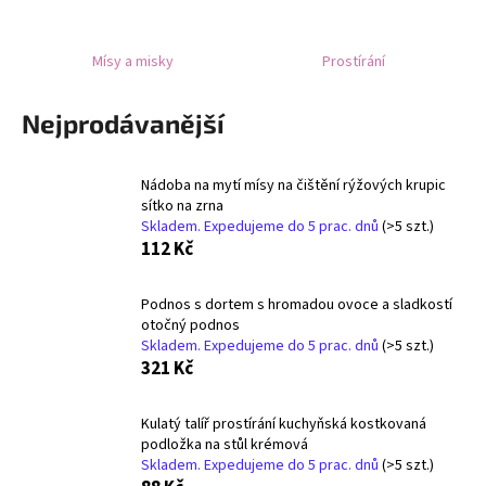
a
j
Mísy a misky
Prostírání
í
t
Nejprodávanější
?
Nádoba na mytí mísy na čištění rýžových krupic
sítko na zrna
Skladem. Expedujeme do 5 prac. dnů
(>5 szt.)
112 Kč
HLEDAT
Podnos s dortem s hromadou ovoce a sladkostí
otočný podnos
D
Skladem. Expedujeme do 5 prac. dnů
(>5 szt.)
321 Kč
o
p
o
Kulatý talíř prostírání kuchyňská kostkovaná
r
podložka na stůl krémová
u
Skladem. Expedujeme do 5 prac. dnů
(>5 szt.)