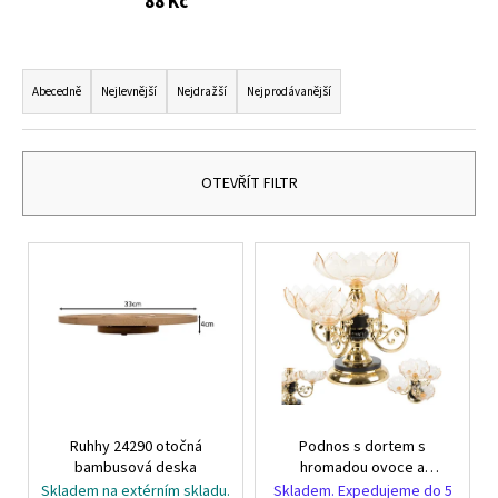
88 Kč
č
u
j
Ř
e
a
Abecedně
Nejlevnější
Nejdražší
Nejprodávanější
m
z
e
e
n
OTEVŘÍT FILTR
NÁUŠNICE
í
-
DUHA
p
V
-
r
NÁUŠNICE
ý
S
o
KRYSTALY
p
d
i
299
u
Kč
s
k
p
t
r
ů
Ruhhy 24290 otočná
Podnos s dortem s
o
bambusová deska
hromadou ovoce a
d
sladkostí otočný podnos
Skladem na extérním skladu.
Skladem. Expedujeme do 5