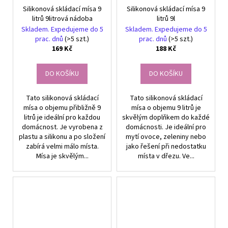
Silikonová skládací mísa 9
Silikonová skládací mísa 9
litrů 9litrová nádoba
litrů 9l
Skladem. Expedujeme do 5
Skladem. Expedujeme do 5
prac. dnů
(>5 szt.)
prac. dnů
(>5 szt.)
169 Kč
188 Kč
DO KOŠÍKU
DO KOŠÍKU
Tato silikonová skládací
Tato silikonová skládací
mísa o objemu přibližně 9
mísa o objemu 9 litrů je
litrů je ideální pro každou
skvělým doplňkem do každé
domácnost. Je vyrobena z
domácnosti. Je ideální pro
plastu a silikonu a po složení
mytí ovoce, zeleniny nebo
zabírá velmi málo místa.
jako řešení při nedostatku
Mísa je skvělým...
místa v dřezu. Ve...