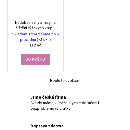
Nádoba na mytí mísy na
čištění rýžových krupic
sítko na zrna
Skladem. Expedujeme do 5
prac. dnů
(>5 szt.)
112 Kč
DO KOŠÍKU
9
položek celkem
O
v
l
Jsme česká firma
á
Sklady máme v Praze. Rychlé doručení i
bezproblémové vratky
d
a
c
Doprava zdarma
í