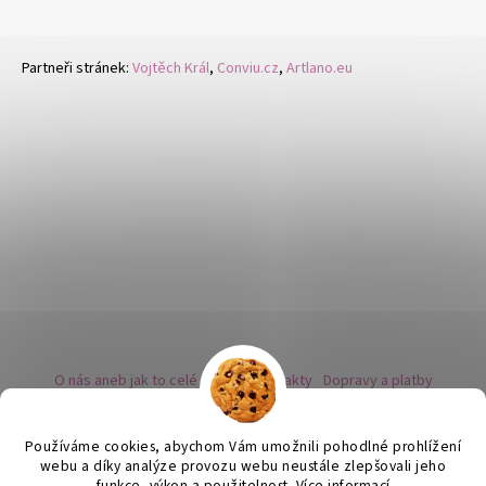
Partneři stránek:
Vojtěch Král
,
Conviu.cz
,
Artlano.eu
O nás aneb jak to celé začalo
Kontakty
Dopravy a platby
Kovy a puncovní značky
Naše nabídka náušnic
Novinky
Facebook - sledujte nás
Instagram - sledujte nás
BLOG
Obchodní podmínky
Ochrana osobních údajů
Používáme cookies, abychom Vám umožnili pohodlné prohlížení
Zpětný odběr vysloužilých bateriích
webu a díky analýze provozu webu neustále zlepšovali jeho
funkce, výkon a použitelnost.
Více informací