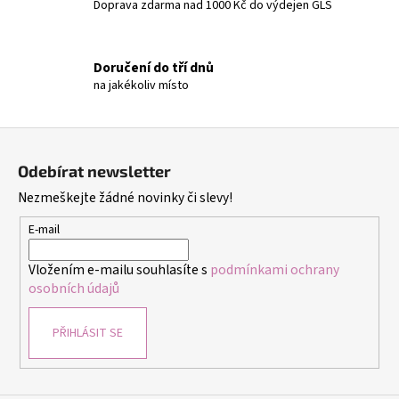
Doprava zdarma nad 1000 Kč do výdejen GLS
p
r
v
Doručení do tří dnů
k
na jakékoliv místo
y
v
ý
Z
p
á
i
Odebírat newsletter
p
s
Nezmeškejte žádné novinky či slevy!
a
u
t
E-mail
í
Vložením e-mailu souhlasíte s
podmínkami ochrany
osobních údajů
PŘIHLÁSIT SE