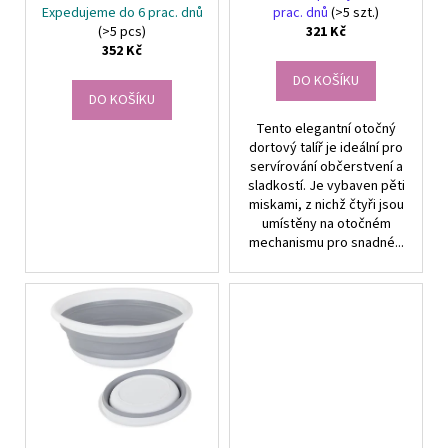
u
Expedujeme do 6 prac. dnů
prac. dnů
(>5 szt.)
(>5 pcs)
321 Kč
k
352 Kč
t
DO KOŠÍKU
ů
DO KOŠÍKU
Tento elegantní otočný
dortový talíř je ideální pro
servírování občerstvení a
sladkostí. Je vybaven pěti
miskami, z nichž čtyři jsou
umístěny na otočném
mechanismu pro snadné...