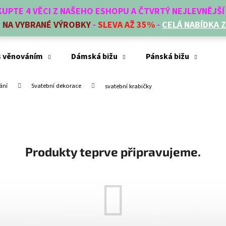
AKUPTE 4 VĚCI Z NAŠEHO ESHOPU A ČTVRTÝ NEJLEVNĚJŠ
E
NA VYBRANÉ VÝROBKY
-
SLEVA AŽ 35%
-
CELÁ NABÍDKA 
Co potřebujete najít?
s věnováním
Dámská bižu
Pánská bižu
Mó
ání
Svatební dekorace
svatební krabičky
HLEDAT
Doporučujeme
Produkty teprve připravujeme.