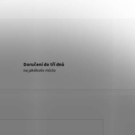
- NÁUŠNICE S KRYSTALY
Doručení do tří dnů
na jakékoliv místo