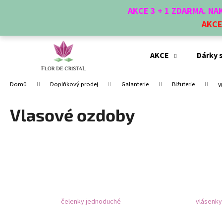
K
Přejít
AKCE 3 + 1 ZDARMA. N
na
o
obsah
AKC
Zpět
Zpět
š
do
do
í
obchodu
obchodu
k
AKCE
Dárky 
Domů
Doplňkový prodej
Galanterie
Bižuterie
V
Vlasové ozdoby
čelenky jednoduché
vlásenky