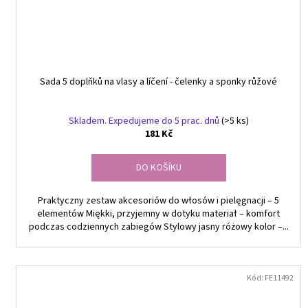
Sada 5 doplňků na vlasy a líčení - čelenky a sponky růžové
Skladem. Expedujeme do 5 prac. dnů
(>5 ks)
181 Kč
DO KOŠÍKU
Praktyczny zestaw akcesoriów do włosów i pielęgnacji – 5
elementów Miękki, przyjemny w dotyku materiał – komfort
podczas codziennych zabiegów Stylowy jasny różowy kolor –...
Kód:
FE11492