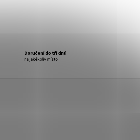
Doručení do tří dnů
na jakékoliv místo