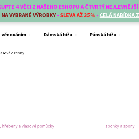
AKUPTE 4 VĚCI Z NAŠEHO ESHOPU A ČTVRTÝ NEJLEVNĚJŠ
E
NA VYBRANÉ VÝROBKY
-
SLEVA AŽ 35%
-
CELÁ NABÍDKA 
Co potřebujete najít?
s věnováním
Dámská bižu
Pánská bižu
Mó
lasové ozdoby
HLEDAT
Doporučujeme
, hřebeny a vlasové pomůcky
sponky a spony