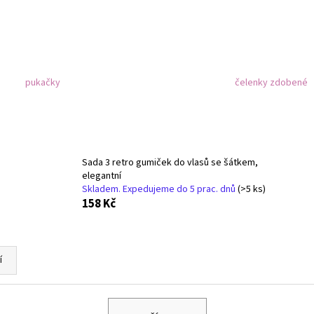
DĚTSKÉ STŘÍBRNÉ NÁUŠNICE VÁŽKA
NÁUŠNICE - DUHA 
249 Kč
299 Kč
pukačky
čelenky zdobené
Sada 3 retro gumiček do vlasů se šátkem,
elegantní
Skladem. Expedujeme do 5 prac. dnů
(>5 ks)
158 Kč
í