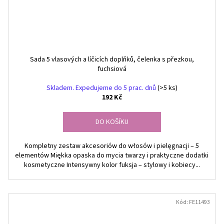
Sada 5 vlasových a líčicích doplňků, čelenka s přezkou,
fuchsiová
Skladem. Expedujeme do 5 prac. dnů
(>5 ks)
192 Kč
DO KOŠÍKU
Kompletny zestaw akcesoriów do włosów i pielęgnacji – 5
elementów Miękka opaska do mycia twarzy i praktyczne dodatki
kosmetyczne Intensywny kolor fuksja – stylowy i kobiecy...
Kód:
FE11493