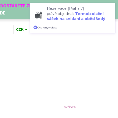
Í DOSTANETE ZDARMA!
Rezervace (Praha 7)
ZDE
právě objednal:
Termoizolační
sáček na snídani a oběd šedý
Hledat
Přihlášení
Nákupní
Overenyweb.cz
dní doplňky
CZK
Novinky
Doplňkový prodej
Dá
košík
Následující
skřipce