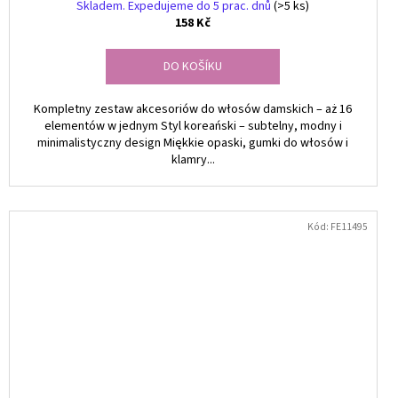
Skladem. Expedujeme do 5 prac. dnů
(>5 ks)
158 Kč
DO KOŠÍKU
Kompletny zestaw akcesoriów do włosów damskich – aż 16
elementów w jednym Styl koreański – subtelny, modny i
minimalistyczny design Miękkie opaski, gumki do włosów i
klamry...
Kód:
FE11495