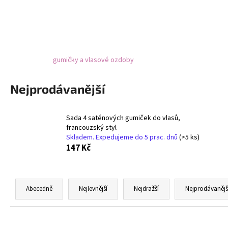
NÁHRDELNÍK A NÁUŠNICE ROZPUSTILÉ
KORÁLKY - ČERNÁ
259 Kč
gumičky a vlasové ozdoby
Nejprodávanější
Sada 4 saténových gumiček do vlasů,
francouzský styl
Skladem. Expedujeme do 5 prac. dnů
(>5 ks)
147 Kč
Ř
a
Abecedně
Nejlevnější
Nejdražší
Nejprodávanějš
z
e