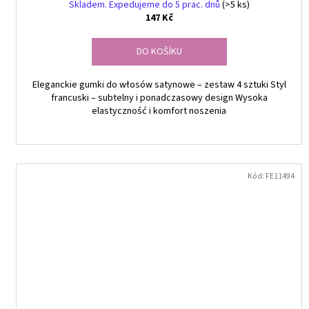
Skladem. Expedujeme do 5 prac. dnů
(>5 ks)
147 Kč
DO KOŠÍKU
Eleganckie gumki do włosów satynowe – zestaw 4 sztuki Styl
francuski – subtelny i ponadczasowy design Wysoka
elastyczność i komfort noszenia
Kód:
FE11494