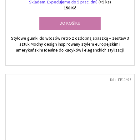
Skladem. Expedujeme do 5 prac. dnů
(>5 ks)
158 Kč
DO KOŠÍKU
Stylowe gumki do włosów retro z ozdobną apaszką – zestaw 3
sztuk Modny design inspirowany stylem europejskim i
amerykańskim Idealne do kucyków i eleganckich stylizacji
Kód:
FE11496