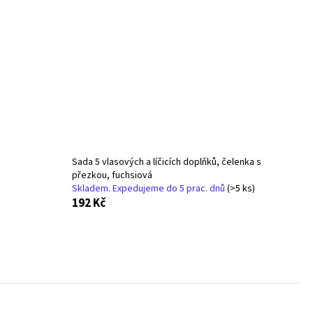
- NÁUŠNICE S KRYSTALY
Sada 5 vlasových a líčicích doplňků, čelenka s
přezkou, fuchsiová
Skladem. Expedujeme do 5 prac. dnů
(>5 ks)
192 Kč