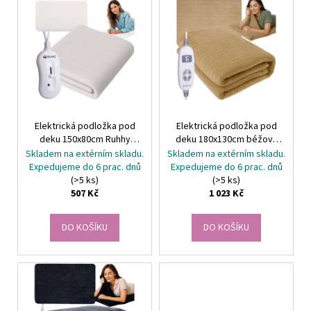
V
č
r
u
ý
o
j
p
e
d
i
m
u
s
e
k
p
t
r
NÁHRDELNÍK
ů
Elektrická podložka pod
Elektrická podložka pod
o
A
deku 150x80cm Ruhhy
deku 180x130cm béžová
NÁUŠNICE
d
26201
Ruhhy 26224
ROZPUSTILÉ
Skladem na extérním skladu.
Skladem na extérním skladu.
u
KORÁLKY
Expedujeme do 6 prac. dnů
Expedujeme do 6 prac. dnů
-
(>5 ks)
(>5 ks)
k
ČERNÁ
507 Kč
1 023 Kč
t
259
ů
Kč
DO KOŠÍKU
DO KOŠÍKU