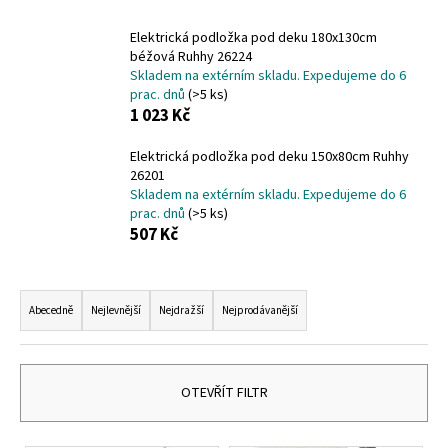
a
Elektrická podložka pod deku 180x130cm
j
béžová Ruhhy 26224
í
Skladem na extérním skladu. Expedujeme do 6
prac. dnů
(>5 ks)
t
1 023 Kč
?
Elektrická podložka pod deku 150x80cm Ruhhy
26201
Skladem na extérním skladu. Expedujeme do 6
prac. dnů
(>5 ks)
HLEDAT
507 Kč
Ř
a
Abecedně
Nejlevnější
Nejdražší
Nejprodávanější
D
z
o
p
e
o
n
OTEVŘÍT FILTR
r
í
u
p