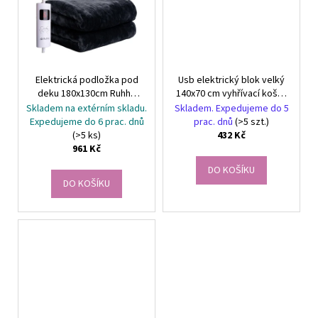
Elektrická podložka pod
Usb elektrický blok velký
deku 180x130cm Ruhhy
140x70 cm vyhřívací košile
26202
3 režimy 7 ohřevních zón
Skladem na extérním skladu.
Skladem. Expedujeme do 5
Expedujeme do 6 prac. dnů
prac. dnů
(>5 szt.)
(>5 ks)
432 Kč
961 Kč
DO KOŠÍKU
DO KOŠÍKU