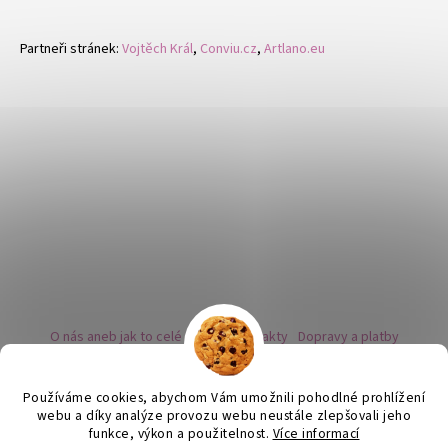
Partneři stránek:
Vojtěch Král
,
Conviu.cz
,
Artlano.eu
O nás aneb jak to celé začalo
Kontakty
Dopravy a platby
Kovy a puncovní značky
Naše nabídka náušnic
Novinky
Facebook - sledujte nás
Instagram - sledujte nás
BLOG
Obchodní podmínky
Ochrana osobních údajů
Používáme cookies, abychom Vám umožnili pohodlné prohlížení
Zpětný odběr vysloužilých bateriích
webu a díky analýze provozu webu neustále zlepšovali jeho
funkce, výkon a použitelnost.
Více informací