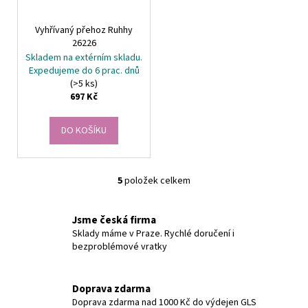
Vyhřívaný přehoz Ruhhy
26226
Skladem na extérním skladu.
Expedujeme do 6 prac. dnů
(>5 ks)
697 Kč
DO KOŠÍKU
5
položek celkem
O
v
l
Jsme česká firma
á
Sklady máme v Praze. Rychlé doručení i
bezproblémové vratky
d
a
c
Doprava zdarma
í
Doprava zdarma nad 1000 Kč do výdejen GLS