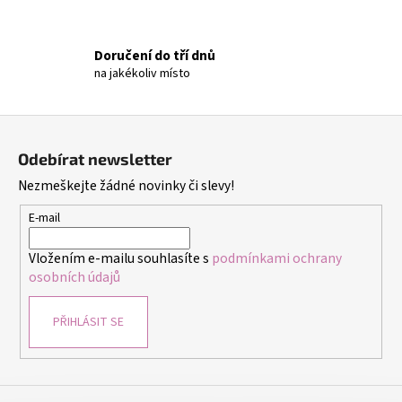
p
r
v
Doručení do tří dnů
k
na jakékoliv místo
y
v
ý
Z
p
á
i
Odebírat newsletter
p
s
Nezmeškejte žádné novinky či slevy!
a
u
t
E-mail
í
Vložením e-mailu souhlasíte s
podmínkami ochrany
osobních údajů
PŘIHLÁSIT SE