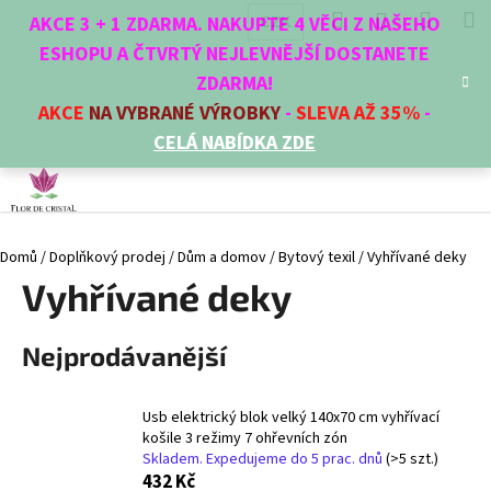
K
Přejít
Hledat
Nákup
M
Přihlášení
CZK
AKCE 3 + 1 ZDARMA. NAKUPTE 4 VĚCI Z NAŠEHO
na
o
obsah
ESHOPU A ČTVRTÝ NEJLEVNĚJŠÍ DOSTANETE
Zpět
Zpět
košík
š
ZDARMA!
í
AKCE
NA VYBRANÉ VÝROBKY
-
SLEVA AŽ 35%
-
C
k
CELÁ NABÍDKA ZDE
o
p
o
t
Domů
/
Doplňkový prodej
/
Dům a domov
/
Bytový texil
/
Vyhřívané deky
ř
Vyhřívané deky
e
b
u
Nejprodávanější
j
e
Usb elektrický blok velký 140x70 cm vyhřívací
t
košile 3 režimy 7 ohřevních zón
e
Skladem. Expedujeme do 5 prac. dnů
(>5 szt.)
432 Kč
n