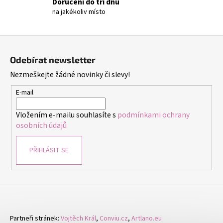
č
Doručení do tří dnů
u
na jakékoliv místo
j
e
Z
m
á
e
Odebírat newsletter
p
Nezmeškejte žádné novinky či slevy!
a
MÍCHAČKA
t
E-mail
KARET
í
199
Vložením e-mailu souhlasíte s
podmínkami ochrany
Kč
osobních údajů
PŘIHLÁSIT SE
Partneři stránek:
Vojtěch Král
,
Conviu.cz
,
Artlano.eu