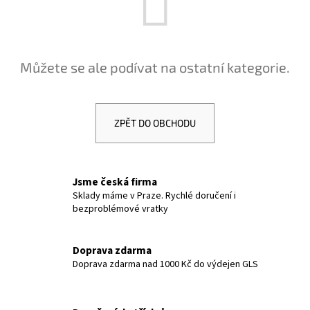
a
j
í
Můžete se ale podívat na ostatní kategorie.
t
?
ZPĚT DO OBCHODU
HLEDAT
Jsme česká firma
Sklady máme v Praze. Rychlé doručení i
bezproblémové vratky
D
o
p
Doprava zdarma
Doprava zdarma nad 1000 Kč do výdejen GLS
o
r
u