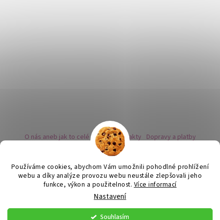
O nás aneb jak to celé začalo
Kontakty
Dopravy a platby
Kovy a puncovní značky
Naše nabídka náušnic
Novinky
Facebook - sledujte nás
Instagram - sledujte nás
BLOG
Obchodní podmínky
Ochrana osobních údajů
Používáme cookies, abychom Vám umožnili pohodlné prohlížení
Zpětný odběr vysloužilých bateriích
webu a díky analýze provozu webu neustále zlepšovali jeho
funkce, výkon a použitelnost.
Více informací
Nastavení
Vytvořil Shoptet
Souhlasím