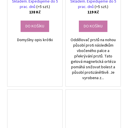
magnetem
Skladem. Expedujeme do 5
Skladem. Expedujeme do 5
prac. dnů
(>5 szt.)
prac. dnů
(>5 szt.)
138 Kč
119 Kč
DO KOŠÍKU
DO KOŠÍKU
Domyślny opis krótki
Oddělovač prstů na nohou
působí proti následkům
vbočeného palce a
překrývání prstů. Tato
gelová magnetická ortéza
pomáhá snižovat bolest a
působí protizánětlivě. Je
vyrobena z...