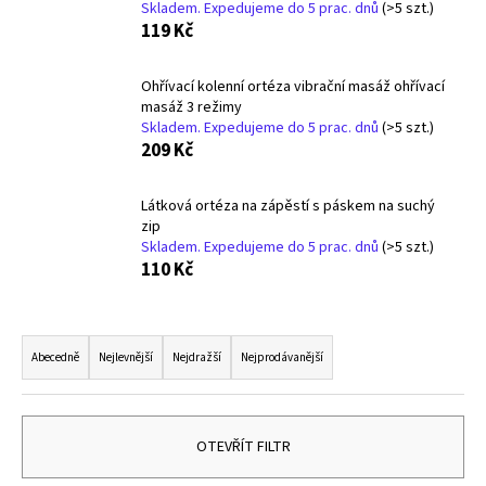
Skladem. Expedujeme do 5 prac. dnů
(>5 szt.)
a
119 Kč
j
í
Ohřívací kolenní ortéza vibrační masáž ohřívací
t
masáž 3 režimy
Skladem. Expedujeme do 5 prac. dnů
(>5 szt.)
?
209 Kč
Látková ortéza na zápěstí s páskem na suchý
zip
Skladem. Expedujeme do 5 prac. dnů
(>5 szt.)
HLEDAT
110 Kč
Ř
D
a
Abecedně
Nejlevnější
Nejdražší
Nejprodávanější
o
z
p
e
o
r
n
OTEVŘÍT FILTR
u
í