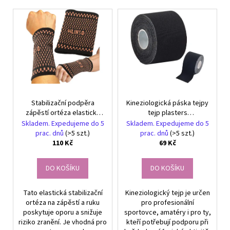
č
p
V
u
r
j
ý
o
e
p
d
m
i
e
u
s
k
p
t
NÁRAMEK
r
Z
ů
Stabilizační podpěra
Kineziologická páska tejpy
o
PRAVÝCH
zápěstí ortéza elastická
tejp plasters
KAMENŮ
d
ACHÁT
páska kloub ruka
kinesiotaping sports pro
Skladem. Expedujeme do 5
Skladem. Expedujeme do 5
u
RŮŽOVÝ
5m
prac. dnů
(>5 szt.)
prac. dnů
(>5 szt.)
A
110 Kč
69 Kč
k
HEMATIT.
t
UNISEX
DO KOŠÍKU
DO KOŠÍKU
ů
149
Kč
Tato elastická stabilizační
Kineziologický tejp je určen
ortéza na zápěstí a ruku
pro profesionální
poskytuje oporu a snižuje
sportovce, amatéry i pro ty,
riziko zranění. Je vhodná pro
kteří potřebují podporu při