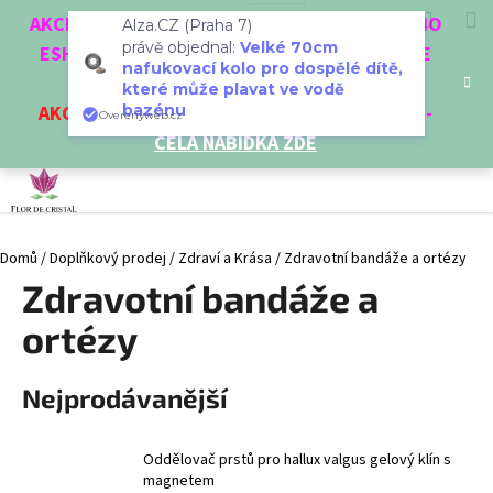
K
Přejít
Hledat
Nákup
M
Přihlášení
CZK
AKCE 3 + 1 ZDARMA. NAKUPTE 4 VĚCI Z NAŠEHO
Alza.CZ (Praha 7)
na
o
právě objednal:
Velké 70cm
obsah
ESHOPU A ČTVRTÝ NEJLEVNĚJŠÍ DOSTANETE
Zpět
Zpět
košík
š
nafukovací kolo pro dospělé dítě,
ZDARMA!
které může plavat ve vodě
í
bazénu
AKCE
NA VYBRANÉ VÝROBKY
-
SLEVA AŽ 35%
-
C
Overenyweb.cz
k
CELÁ NABÍDKA ZDE
o
p
o
t
Domů
/
Doplňkový prodej
/
Zdraví a Krása
/
Zdravotní bandáže a ortézy
ř
Zdravotní bandáže a
e
b
ortézy
u
j
Nejprodávanější
e
t
e
Oddělovač prstů pro hallux valgus gelový klín s
magnetem
n