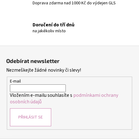
Doprava zdarma nad 1000 Kč do výdejen GLS
p
r
v
Doručení do tří dnů
k
na jakékoliv místo
y
v
ý
Z
p
á
i
Odebírat newsletter
p
s
Nezmeškejte žádné novinky či slevy!
a
u
t
E-mail
í
Vložením e-mailu souhlasíte s
podmínkami ochrany
osobních údajů
PŘIHLÁSIT SE