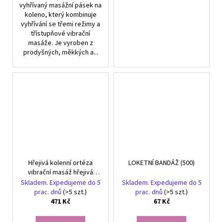
vyhřívaný masážní pásek na
koleno, který kombinuje
vyhřívání se třemi režimy a
třístupňové vibrační
masáže. Je vyroben z
prodyšných, měkkých a...
Hřejivá kolenní ortéza
LOKETNÍ BANDÁŽ (500)
vibrační masáž hřejivá
masáž 5 režimů
Skladem. Expedujeme do 5
Skladem. Expedujeme do 5
prac. dnů
(>5 szt.)
prac. dnů
(>5 szt.)
471 Kč
67 Kč