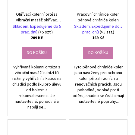
Ohřívací kolenní ortéza
Pracovní chrániče kolen
vibrační masáž ohřívací
pěnové chrániče kolen
masáž 3 režimy
Skladem. Expedujeme do 5
Skladem. Expedujeme do 5
prac. dnů
(>5 szt.)
prac. dnů
(>5 szt.)
209 Kč
169 Kč
DO KOŠÍKU
DO KOŠÍKU
Vyhřívaná kolenní ortéza s
Tyto pěnové chrániče kolen
vibrační masáží nabízí tři
jsou navrženy pro ochranu
režimy vyhřívání a kapsu na
kolen při zahradních a
chladicí podložku pro úlevu
renovačních pracích. Jsou
od bolesti a
pohodlné, odolné proti
rekonvalescenci. Je
oděru, snadno se čistí a mají
nastavitelná, pohodlná a
nastavitelné popruhy...
napájí se...