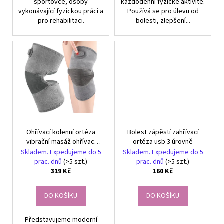
sportovce, osoby
každodenní fyzické aktivitě.
vykonávající fyzickou práci a
Používá se pro úlevu od
pro rehabilitaci.
bolesti, zlepšení...
Ohřívací kolenní ortéza
Bolest zápěstí zahřívací
vibrační masáž ohřívací
ortéza usb 3 úrovně
masáž 3 režimy
Skladem. Expedujeme do 5
Skladem. Expedujeme do 5
prac. dnů
(>5 szt.)
prac. dnů
(>5 szt.)
319 Kč
160 Kč
DO KOŠÍKU
DO KOŠÍKU
Představujeme moderní