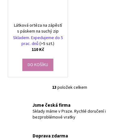
Látková ortéza na zápěstí
s páskem na suchý zip
Skladem. Expedujeme do 5
prac. dnů
(>5 szt.)
110 Kč
DO KOŠÍKU
13
položek celkem
O
v
l
Jsme česká firma
á
Sklady máme v Praze. Rychlé doručení i
bezproblémové vratky
d
a
c
Doprava zdarma
í