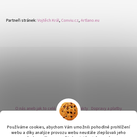
Partneři stránek:
Vojtěch Král
,
Conviu.cz
,
Artlano.eu
O nás aneb jak to celé začalo
Kontakty
Dopravy a platby
Kovy a puncovní značky
Naše nabídka náušnic
Novinky
Facebook - sledujte nás
Instagram - sledujte nás
BLOG
Obchodní podmínky
Ochrana osobních údajů
Používáme cookies, abychom Vám umožnili pohodlné prohlížení
Zpětný odběr vysloužilých bateriích
webu a díky analýze provozu webu neustále zlepšovali jeho