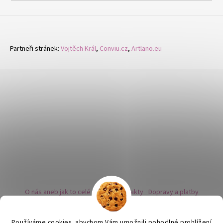
Partneři stránek:
Vojtěch Král
,
Conviu.cz
,
Artlano.eu
O nás aneb jak to celé začalo
Kontakty
Dopravy a platby
Kovy a puncovní značky
Naše nabídka náušnic
Novinky
Facebook - sledujte nás
Instagram - sledujte nás
BLOG
Obchodní podmínky
Ochrana osobních údajů
Používáme cookies, abychom Vám umožnili pohodlné prohlížení