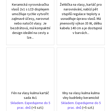
Keramická vyrovnávačka
Žehlička na vlasy, kartáč pro
vlasů 2v1 s LCD displejem
narovnávání, nabízí pět
umožňuje rychle vytvořit
stupňů regulace teploty a
zajímavé účesy, narovnat
usnadňuje úpravu vlasů. Má
nebo natočit vlasy. Je
jmenovitý výkon 35 W, délku
bezdrátová, má kompaktní
kabelu 140 cm a je dostupná
design ideální na cesty a
v barvách...
lze...
Fén na vlasy kulma kartáč
Vlny na vlasy kulma kulma
sada 4v1
vlny kudrlinky keramické
Skladem. Expedujeme do 5
Skladem. Expedujeme do 5
prac. dnů
(>5 szt.)
prac. dnů
(>5 szt.)