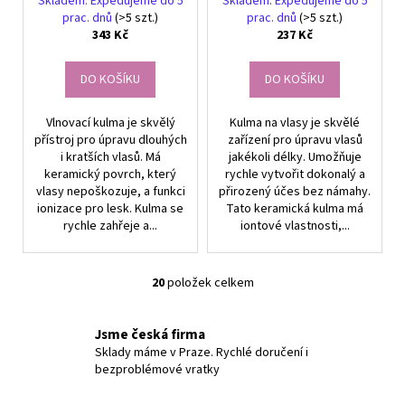
Skladem. Expedujeme do 5
Skladem. Expedujeme do 5
prac. dnů
(>5 szt.)
prac. dnů
(>5 szt.)
343 Kč
237 Kč
DO KOŠÍKU
DO KOŠÍKU
Vlnovací kulma je skvělý
Kulma na vlasy je skvělé
přístroj pro úpravu dlouhých
zařízení pro úpravu vlasů
i kratších vlasů. Má
jakékoli délky. Umožňuje
keramický povrch, který
rychle vytvořit dokonalý a
vlasy nepoškozuje, a funkci
přirozený účes bez námahy.
ionizace pro lesk. Kulma se
Tato keramická kulma má
rychle zahřeje a...
iontové vlastnosti,...
20
položek celkem
O
v
l
Jsme česká firma
á
Sklady máme v Praze. Rychlé doručení i
bezproblémové vratky
d
a