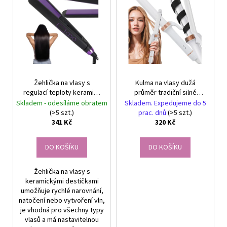
r
č
ý
u
o
p
j
d
i
e
u
s
m
k
e
p
t
r
ů
Žehlička na vlasy s
Kulma na vlasy dužá
o
NÁUŠNICE
regulací teploty keramiky
průměr tradiční silné
CINTIA
d
pro narovnávání
kudrny vlny styl
Skladem - odesíláme obratem
Skladem. Expedujeme do 5
FIALOVÁ
u
-
(>5 szt.)
prac. dnů
(>5 szt.)
NÁUŠNICE
341 Kč
320 Kč
k
S
t
KRYSTALY
DO KOŠÍKU
DO KOŠÍKU
ů
299
Kč
Žehlička na vlasy s
keramickými destičkami
umožňuje rychlé narovnání,
natočení nebo vytvoření vln,
je vhodná pro všechny typy
vlasů a má nastavitelnou