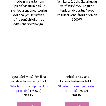
moderním systémem
fén, kartáč, žehličku a kulmu.
upínání vlasů umožňuje
Má třístupňovou regulaci
rychlou a snadnou tvorbu
teploty, dvoustupňovou
dokonalých, lehkých a
regulaci ventilátoru a příkon
přirozených loken. Je
1000 W.
vybavena spirálovým...
Vysoušeč vlasů žehlička
Žehlička na vlasy
na vlasy kulma sada 5 v 1
keramická kulma 2v1 lcd
Skladem. Expedujeme do 5
Skladem. Expedujeme do 5
prac. dnů
(>5 szt.)
prac. dnů
(>5 szt.)
388 Kč
361 Kč