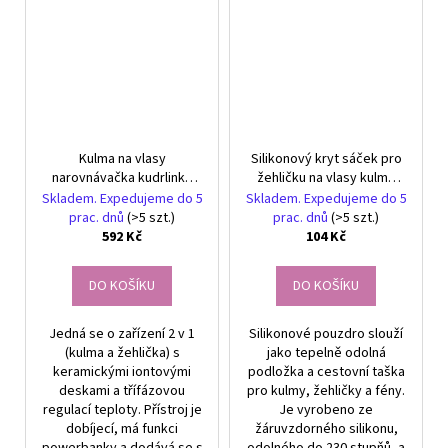
Kulma na vlasy
Silikonový kryt sáček pro
narovnávačka kudrlinky
žehličku na vlasy kulma
powerbank usb
cestovní pouzdro
Skladem. Expedujeme do 5
Skladem. Expedujeme do 5
prac. dnů
(>5 szt.)
prac. dnů
(>5 szt.)
592 Kč
104 Kč
DO KOŠÍKU
DO KOŠÍKU
Jedná se o zařízení 2 v 1
Silikonové pouzdro slouží
(kulma a žehlička) s
jako tepelně odolná
keramickými iontovými
podložka a cestovní taška
deskami a třífázovou
pro kulmy, žehličky a fény.
regulací teploty. Přístroj je
Je vyrobeno ze
dobíjecí, má funkci
žáruvzdorného silikonu,
powerbanky a dodává se s
odolného do 230 stupňů, a