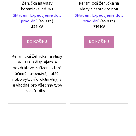
Žehlička na vlasy
Keramická žehlička na
keramická lcd 2v1
vlasy s nastavitelnou
regulace teploty power
funkcí 2v1 kulmuje a
Skladem. Expedujeme do 5
Skladem. Expedujeme do 5
bank
narovnává vlasy 140-220
prac. dnů
(>5 szt.)
prac. dnů
(>5 szt.)
°c
429 Kč
219 Kč
DO KOŠÍKU
DO KOŠÍKU
Keramická žehlička na vlasy
2v1 s LCD displejem je
bezdrátové zařízení, které
účinně narovnává, natáčí
nebo vytváří efektní vlny, a
je vhodné pro všechny typy
vlasů. Díky...