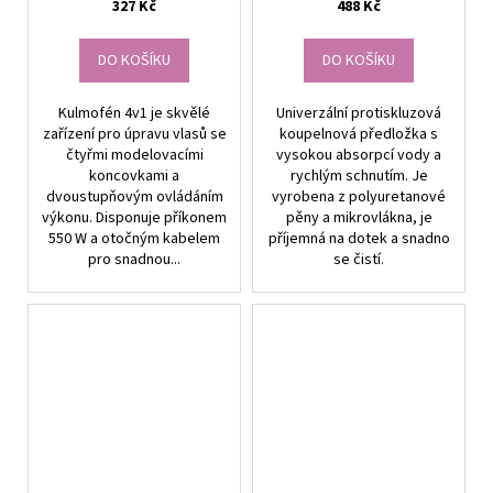
327 Kč
488 Kč
DO KOŠÍKU
DO KOŠÍKU
Kulmofén 4v1 je skvělé
Univerzální protiskluzová
zařízení pro úpravu vlasů se
koupelnová předložka s
čtyřmi modelovacími
vysokou absorpcí vody a
koncovkami a
rychlým schnutím. Je
dvoustupňovým ovládáním
vyrobena z polyuretanové
výkonu. Disponuje příkonem
pěny a mikrovlákna, je
550 W a otočným kabelem
příjemná na dotek a snadno
pro snadnou...
se čistí.