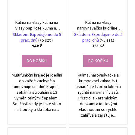
Kulma na vlasy kulma na
Kulma na vlasy
vlasy papillote kulma na
narovnávačka kudrlinek
vlasy s elastickou sponou
3v1
Skladem. Expedujeme do 5
Skladem. Expedujeme do 5
prac. dnů
(>5 szt.)
prac. dnů
(>5 szt.)
94 Kč
353 Kč
DO KOŠÍKU
DO KOŠÍKU
Multifunkční kráječ je ideální
Kulma, narovnávačka a
do každé kuchyně a
krimpovací kulma 3v1
umožňuje snadné krájení,
usnadňuje tvorbu loken a
sekání a strouhání s 13
rychlé narovnání vlasů.
vyměnitelnými čepelemi.
Přístroj s keramickými
Součástí sady je také sítko
deskami a iontovými
na žloutky a škrabka na...
vlastnostmi se rychle
zahřívá a zajišťuje...