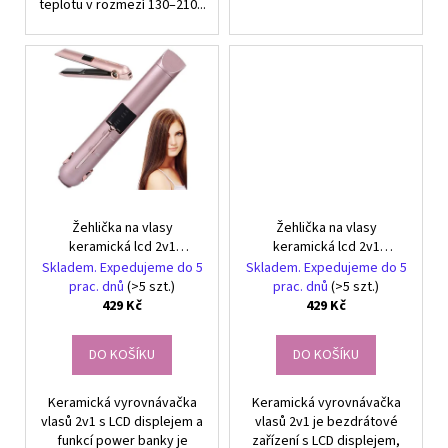
teplotu v rozmezí 130–210...
Žehlička na vlasy
Žehlička na vlasy
keramická lcd 2v1
keramická lcd 2v1
regulace teploty power
regulace teploty power
Skladem. Expedujeme do 5
Skladem. Expedujeme do 5
bank
bank
prac. dnů
(>5 szt.)
prac. dnů
(>5 szt.)
429 Kč
429 Kč
DO KOŠÍKU
DO KOŠÍKU
Keramická vyrovnávačka
Keramická vyrovnávačka
vlasů 2v1 s LCD displejem a
vlasů 2v1 je bezdrátové
funkcí power banky je
zařízení s LCD displejem,