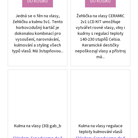
DO KOŠÍKU
DO KOŠÍKU
Jedná se o fén na vlasy,
Žehlička na vlasy CERAMIC
žehličku a kulmu 5v1. Tento
2v1 LCD KIT umožňuje
horkovzdušný kartáč je
vytvářet rovné vlasy, vlny i
dokonalou kombinací pro
kudrny s regulací teploty
vysoušení, narovnávání,
140-230 stupňů Celsia.
kulmování a styling všech
Keramické destičky
typů vlasů. Má 3stupňovou...
nepoškozují vlasy a přístroj
má...
Kulma na vlasy (30) gab_b
Kulma na vlasy regulace
teploty kulmování vlasů