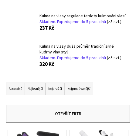
a
j
Kulma na vlasy regulace teploty kulmování vlasů
Skladem. Expedujeme do 5 prac. dnů
(>5 szt.)
í
237 Kč
t
?
Kulma na vlasy dužá průměr tradiční silné
kudrny vlny styl
Skladem. Expedujeme do 5 prac. dnů
(>5 szt.)
320 Kč
HLEDAT
Ř
a
Abecedně
Nejlevnější
Nejdražší
Nejprodávanější
D
z
o
e
p
n
OTEVŘÍT FILTR
o
í
r
p
u
V