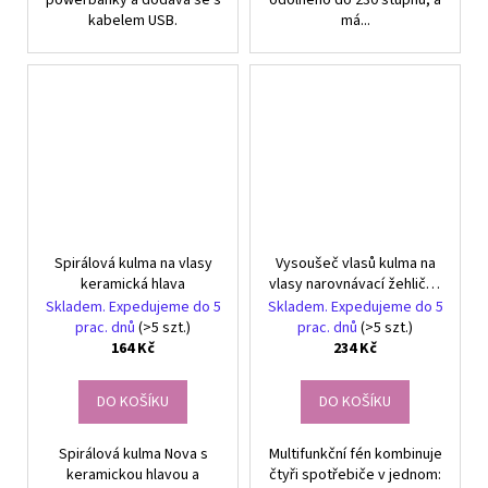
kabelem USB.
má...
Spirálová kulma na vlasy
Vysoušeč vlasů kulma na
keramická hlava
vlasy narovnávací žehlička
kartáč
Skladem. Expedujeme do 5
Skladem. Expedujeme do 5
prac. dnů
(>5 szt.)
prac. dnů
(>5 szt.)
164 Kč
234 Kč
DO KOŠÍKU
DO KOŠÍKU
Spirálová kulma Nova s
Multifunkční fén kombinuje
keramickou hlavou a
čtyři spotřebiče v jednom: