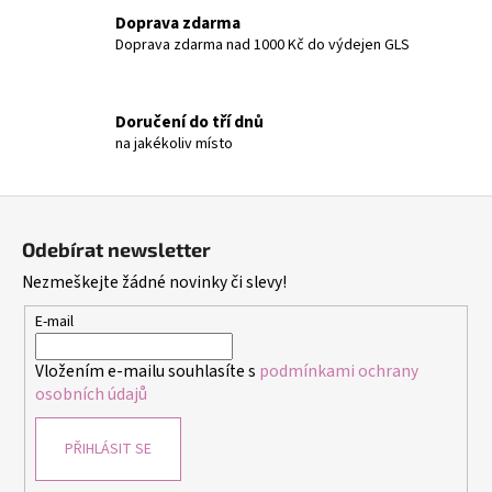
c
Doprava zdarma
í
Doprava zdarma nad 1000 Kč do výdejen GLS
p
r
v
Doručení do tří dnů
k
na jakékoliv místo
y
v
ý
Z
p
á
i
Odebírat newsletter
p
s
Nezmeškejte žádné novinky či slevy!
a
u
t
E-mail
í
Vložením e-mailu souhlasíte s
podmínkami ochrany
osobních údajů
PŘIHLÁSIT SE