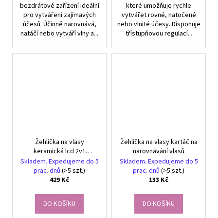
bezdrátové zařízení ideální
které umožňuje rychle
pro vytváření zajímavých
vytvářet rovné, natočené
účesů. Účinně narovnává,
nebo vlnité účesy. Disponuje
natáčí nebo vytváří vlny a...
třístupňovou regulací...
Žehlička na vlasy
Žehlička na vlasy kartáč na
keramická lcd 2v1
narovnávání vlasů
regulace teploty power
Skladem. Expedujeme do 5
Skladem. Expedujeme do 5
bank
prac. dnů
(>5 szt.)
prac. dnů
(>5 szt.)
429 Kč
133 Kč
DO KOŠÍKU
DO KOŠÍKU