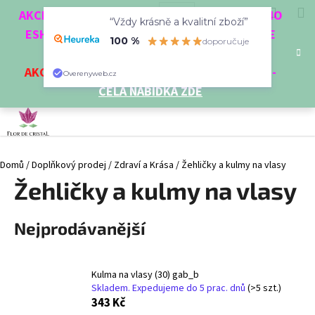
K
Přejít
Hledat
Nákup
M
Přihlášení
CZK
AKCE 3 + 1 ZDARMA. NAKUPTE 4 VĚCI Z NAŠEHO
na
“Vždy krásně a kvalitní zboží”
o
obsah
ESHOPU A ČTVRTÝ NEJLEVNĚJŠÍ DOSTANETE
Zpět
Zpět
košík
š
100 %
doporučuje
ZDARMA!
í
AKCE
NA VYBRANÉ VÝROBKY
-
SLEVA AŽ 35%
-
C
Overenyweb.cz
k
CELÁ NABÍDKA ZDE
o
p
o
t
Domů
/
Doplňkový prodej
/
Zdraví a Krása
/
Žehličky a kulmy na vlasy
ř
Žehličky a kulmy na vlasy
e
b
u
Nejprodávanější
j
e
t
Kulma na vlasy (30) gab_b
Skladem. Expedujeme do 5 prac. dnů
(>5 szt.)
e
343 Kč
n