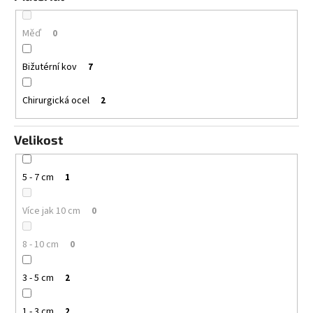
Měď
0
Bižutérní kov
7
Chirurgická ocel
2
Velikost
5 - 7 cm
1
Více jak 10 cm
0
8 - 10 cm
0
3 - 5 cm
2
1 - 3 cm
2