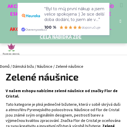
K
Přejít
Hledat
Nákup
M
Přihlášení
CZK
AKCE 3 + 1 ZDARMA. NAKUPTE 4 VĚCI Z NAŠEHO
na
“Byl to můj první nákup a jsem
o
obsah
ESHOPU A ČTVRTÝ NEJLEVNĚJŠÍ DOSTANETE
Zpět
Zpět
velice spokojena :) Je sice delší
košík
š
doba dodání, to jsem ale v...”
ZDARMA!
í
100 %
doporučuje
AKCE
NA VYBRANÉ VÝROBKY
-
SLEVA AŽ 35%
-
C
Overenyweb.cz
k
CELÁ NABÍDKA ZDE
o
p
o
t
Domů
/
Dámská bižu
/
Náušnice
/
Zelené náušnice
ř
Zelené náušnice
e
b
u
V našem eshopu nabízíme zelené náušnice od značky Flor de
j
Cristal.
e
Tato kategorie je plná jedinečné bižuterie, která v sobě skrývá duši
a atmosféru Pyrenejského poloostrova. Náušnice od Flor de Cristal
t
jsou známé svým originálním designem, pestrostí barev a
e
výjimečnou kvalitou zpracování. Značka Flor de Cristal je oceňována
n
za svou kreativitu a inovativní přístup k výrobě bižuterie.
Zelené