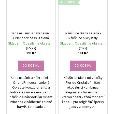
TOP AKCE
Sada náušnic a náhrdelníku
Náušnice Diana zelená -
Orient princess -zelená
Náušnice s krystaly
Skladem. Odesíláme obratem.
Skladem. Odesíláme obratem.
(>5 ks)
(2 ks)
399 Kč
101 Kč
DO KOŠÍKU
DO KOŠÍKU
Sada náušnic a náhrdelníku
Náušnice Diana od značky
Orient Princess - zelená
Flor de Cristal přinášejí
Objevte kouzlo orientu a
okouzlující kombinaci
boho elegance s naší sadou
elegance a barevnosti,
náušnic a náhrdelníku Orient
kterou ocení každá moderní
Princess v nádherné zelené
žena. Tyto originální šperky
barvě. Tato sada...
jsou vyrobeny z...