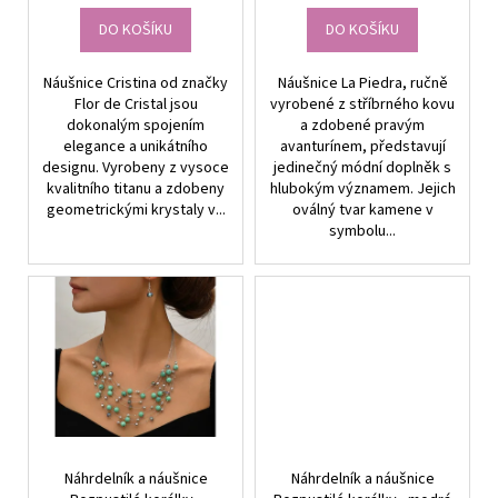
t
DO KOŠÍKU
DO KOŠÍKU
ů
Náušnice Cristina od značky
Náušnice La Piedra, ručně
Flor de Cristal jsou
vyrobené z stříbrného kovu
dokonalým spojením
a zdobené pravým
elegance a unikátního
avanturínem, představují
designu. Vyrobeny z vysoce
jedinečný módní doplněk s
kvalitního titanu a zdobeny
hlubokým významem. Jejich
geometrickými krystaly v...
oválný tvar kamene v
symbolu...
Náhrdelník a náušnice
Náhrdelník a náušnice