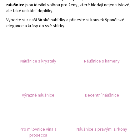
náušnice
jsou ideální volbou pro ženy, které hledají nejen stylové,
a
ale také unikátní doplňky.
j
Vyberte si z naší široké nabídky a přineste si kousek španělské
í
elegance a krásy do své sbírky.
t
?
Náušnice s krystaly
Náušnice s kameny
HLEDAT
Výrazné náušnice
Decentní náušnice
D
o
p
o
r
Pro milovnice vína a
Náušnice s pravými zirkony
u
prosecca