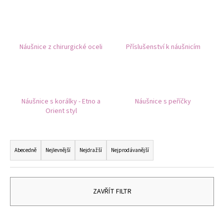
č
u
j
e
m
Náušnice z chirurgické oceli
Příslušenství k náušnicím
e
NÁRAMEK
Z
Náušnice s korálky - Etno a
Náušnice s peříčky
PRAVÝCH
KAMENŮ
Orient styl
ACHÁT
RŮŽOVÝ
A
Ř
HEMATIT.
a
Abecedně
Nejlevnější
Nejdražší
Nejprodávanější
UNISEX
z
149
Kč
e
n
ZAVŘÍT FILTR
í
p