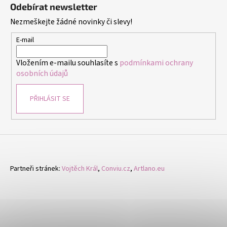
á
i
Odebírat newsletter
p
s
Nezmeškejte žádné novinky či slevy!
a
u
t
E-mail
í
Vložením e-mailu souhlasíte s
podmínkami ochrany
osobních údajů
PŘIHLÁSIT SE
Partneři stránek:
Vojtěch Král
,
Conviu.cz
,
Artlano.eu