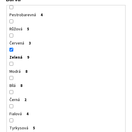
Pestrobarevná
4
Růžová
5
Červená
3
Zelená
9
Modrá
8
Bílá
8
Černá
2
Fialová
4
Tyrkysová
5