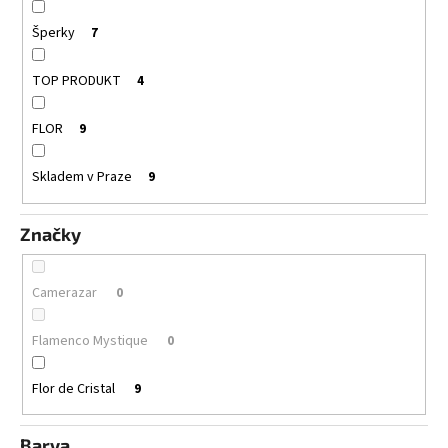
Šperky
7
TOP PRODUKT
4
FLOR
9
Skladem v Praze
9
Značky
Camerazar
0
Flamenco Mystique
0
Flor de Cristal
9
Barva