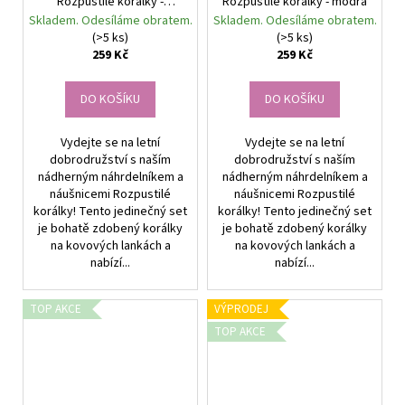
Rozpustilé korálky -
Rozpustilé korálky - modrá
zelená
Skladem. Odesíláme obratem.
Skladem. Odesíláme obratem.
(>5 ks)
(>5 ks)
259 Kč
259 Kč
DO KOŠÍKU
DO KOŠÍKU
Vydejte se na letní
Vydejte se na letní
dobrodružství s naším
dobrodružství s naším
nádherným náhrdelníkem a
nádherným náhrdelníkem a
náušnicemi Rozpustilé
náušnicemi Rozpustilé
korálky! Tento jedinečný set
korálky! Tento jedinečný set
je bohatě zdobený korálky
je bohatě zdobený korálky
na kovových lankách a
na kovových lankách a
nabízí...
nabízí...
TOP AKCE
VÝPRODEJ
TOP AKCE