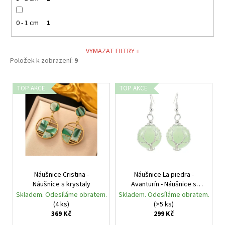
0 - 1 cm
1
VYMAZAT FILTRY
Položek k zobrazení:
9
V
TOP AKCE
TOP AKCE
ý
p
i
s
p
r
Náušnice Cristina -
Náušnice La piedra -
o
Náušnice s krystaly
Avanturín - Náušnice s
d
kameny
Skladem. Odesíláme obratem.
Skladem. Odesíláme obratem.
u
(4 ks)
(>5 ks)
369 Kč
299 Kč
k