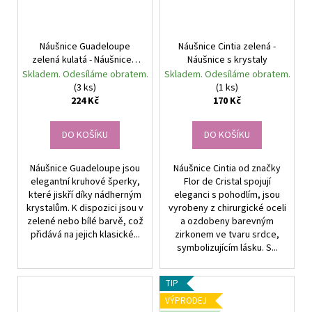
Náušnice Guadeloupe
Náušnice Cintia zelená -
zelená kulatá - Náušnice s
Náušnice s krystaly
krystaly
Skladem. Odesíláme obratem.
Skladem. Odesíláme obratem.
(3 ks)
(1 ks)
224 Kč
170 Kč
DO KOŠÍKU
DO KOŠÍKU
Náušnice Guadeloupe jsou
Náušnice Cintia od značky
elegantní kruhové šperky,
Flor de Cristal spojují
které jiskří díky nádherným
eleganci s pohodlím, jsou
krystalům. K dispozici jsou v
vyrobeny z chirurgické oceli
zelené nebo bílé barvě, což
a ozdobeny barevným
přidává na jejich klasické...
zirkonem ve tvaru srdce,
symbolizujícím lásku. S...
TIP
VÝPRODEJ