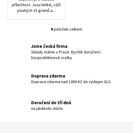
příležitost. Jsou lehké, váží
pouhých 15 gramů a...
9
položek celkem
O
v
l
Jsme česká firma
á
Sklady máme v Praze. Rychlé doručení i
bezproblémové vratky
d
a
c
Doprava zdarma
í
Doprava zdarma nad 1000 Kč do výdejen GLS
p
r
v
Doručení do tří dnů
k
na jakékoliv místo
y
v
ý
Z
p