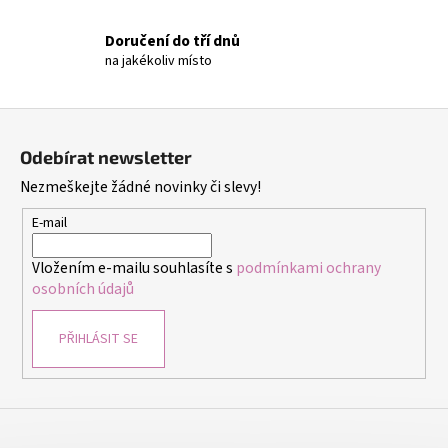
č
u
Doručení do tří dnů
j
na jakékoliv místo
e
m
e
Z
á
Odebírat newsletter
p
NÁUŠNICE
Nezmeškejte žádné novinky či slevy!
-
a
DUHA
t
-
E-mail
NÁUŠNICE
í
S
Vložením e-mailu souhlasíte s
podmínkami ochrany
KRYSTALY
osobních údajů
299
Kč
PŘIHLÁSIT SE