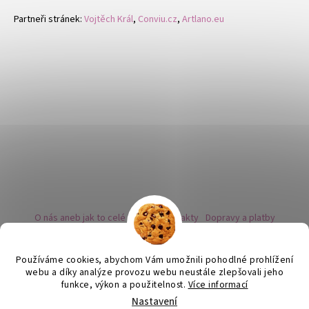
Partneři stránek:
Vojtěch Král
,
Conviu.cz
,
Artlano.eu
O nás aneb jak to celé začalo
Kontakty
Dopravy a platby
Kovy a puncovní značky
Naše nabídka náušnic
Novinky
Facebook - sledujte nás
Instagram - sledujte nás
BLOG
Obchodní podmínky
Ochrana osobních údajů
Používáme cookies, abychom Vám umožnili pohodlné prohlížení
Zpětný odběr vysloužilých bateriích
webu a díky analýze provozu webu neustále zlepšovali jeho
funkce, výkon a použitelnost.
Více informací
Nastavení