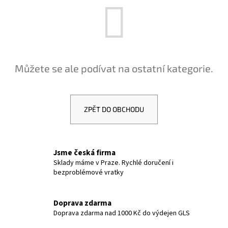
a
j
í
t
?
Můžete se ale podívat na ostatní kategorie.
ZPĚT DO OBCHODU
HLEDAT
Jsme česká firma
D
Sklady máme v Praze. Rychlé doručení i
bezproblémové vratky
o
p
o
Doprava zdarma
r
Doprava zdarma nad 1000 Kč do výdejen GLS
u