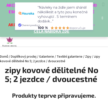
K
Přejít
Hledat
Nákup
M
Přihlášení
CZK
AKCE 3 + 1 ZDARMA. NAKUPTE 4 VĚCI Z NAŠEHO
na
“Návleky na židle jsem sháněl
o
obsah
ESHOPU A ČTVRTÝ NEJLEVNĚJŠÍ DOSTANETE
Zpět
Zpět
několikrát a tyto jsou konečně
košík
š
vyhovující . S termínem
ZDARMA!
í
dodávk...”
AKCE
NA VYBRANÉ VÝROBKY
-
SLEVA AŽ 35%
-
C
Overenyweb.cz
k
100 %
doporučuje
CELÁ NABÍDKA ZDE
o
p
o
t
Domů
/
Doplňkový prodej
/
Galanterie
/
Textilní galanterie
/
Zipy
/
zipy
ř
kovové dělitelné No 5; 2 jezdce / dvoucestné
e
zipy kovové dělitelné No
b
u
5; 2 jezdce / dvoucestné
j
e
Produkty teprve připravujeme.
t
e
n