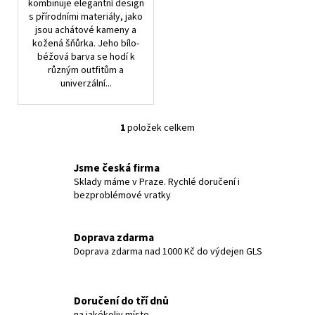
kombinuje elegantní design
s přírodními materiály, jako
jsou achátové kameny a
kožená šňůrka. Jeho bílo-
béžová barva se hodí k
různým outfitům a
univerzální...
1
položek celkem
O
v
l
Jsme česká firma
á
Sklady máme v Praze. Rychlé doručení i
bezproblémové vratky
d
a
c
Doprava zdarma
í
Doprava zdarma nad 1000 Kč do výdejen GLS
p
r
v
Doručení do tří dnů
k