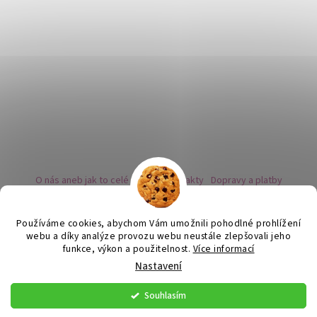
O nás aneb jak to celé začalo
Kontakty
Dopravy a platby
Kovy a puncovní značky
Naše nabídka náušnic
Novinky
Facebook - sledujte nás
Instagram - sledujte nás
BLOG
Obchodní podmínky
Ochrana osobních údajů
Používáme cookies, abychom Vám umožnili pohodlné prohlížení
Zpětný odběr vysloužilých bateriích
webu a díky analýze provozu webu neustále zlepšovali jeho
funkce, výkon a použitelnost.
Více informací
Nastavení
Vytvořil Shoptet
Souhlasím
Copyright 2026
Flor de Cristal
. Všechna práva vyhrazena.
Upravit