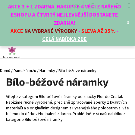
K
Přejít
Hledat
Nákup
M
Přihlášení
CZK
AKCE 3 + 1 ZDARMA. NAKUPTE 4 VĚCI Z NAŠEHO
na
o
obsah
ESHOPU A ČTVRTÝ NEJLEVNĚJŠÍ DOSTANETE
Zpět
Zpět
košík
š
ZDARMA!
í
AKCE
NA VYBRANÉ VÝROBKY
-
SLEVA AŽ 35%
-
C
k
CELÁ NABÍDKA ZDE
o
p
o
t
Domů
/
Dámská bižu
/
Náramky
/
Bílo-béžové náramky
ř
Bílo-béžové náramky
e
b
u
Vítejte v kategorii Bílo-béžové náramky od značky Flor de Cristal.
j
Nabízíme ručně vyrobené, precizně zpracované šperky z kvalitních
materiálů a s originálním designem z Pyrenejského poloostrova. Vše
e
baleno do dárkového balení zdarma. Prohlédněte si naši nabídku z
t
kategorie Bílo-béžové náramky
e
n