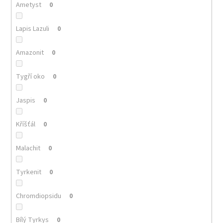
Ametyst
0
Lapis Lazuli
0
Amazonit
0
Tygří oko
0
Jaspis
0
Kříšťál
0
Malachit
0
Tyrkenit
0
Chromdiopsidu
0
Bílý Tyrkys
0