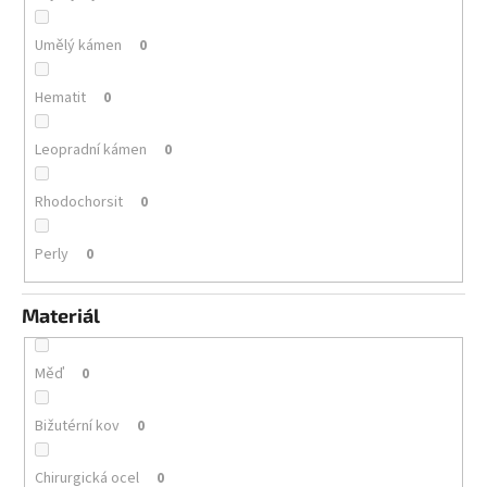
Umělý kámen
0
Hematit
0
Leopradní kámen
0
Rhodochorsit
0
Perly
0
Materiál
Měď
0
Bižutérní kov
0
Chirurgická ocel
0