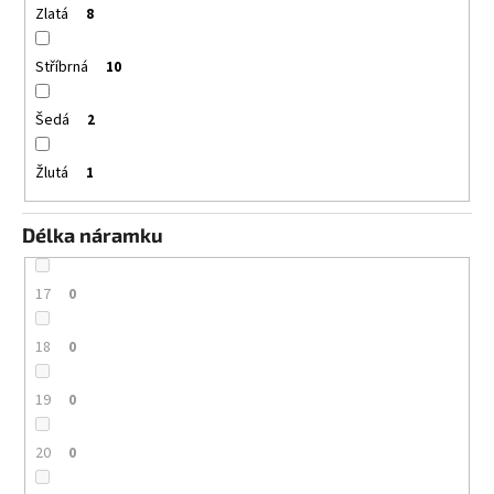
Zlatá
8
Stříbrná
10
Šedá
2
Žlutá
1
Délka náramku
17
0
18
0
19
0
20
0