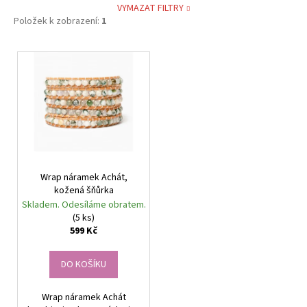
VYMAZAT FILTRY
Položek k zobrazení:
1
V
ý
p
i
s
p
r
Wrap náramek Achát,
o
kožená šňůrka
d
Skladem. Odesíláme obratem.
u
(5 ks)
599 Kč
k
t
DO KOŠÍKU
ů
Wrap náramek Achát