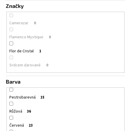
Značky
Camerazar
0
Flamenco Mystique
0
Flor de Cristal
1
Srdcem darované
0
Barva
Pestrobarevná
15
Růžová
36
Červená
23