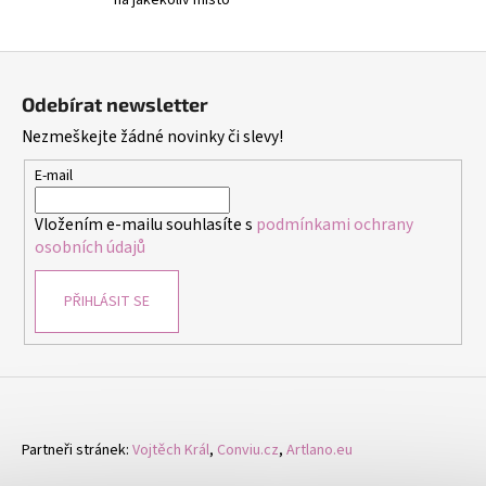
na jakékoliv místo
y
v
ý
Z
p
á
i
Odebírat newsletter
p
s
Nezmeškejte žádné novinky či slevy!
a
u
t
E-mail
í
Vložením e-mailu souhlasíte s
podmínkami ochrany
osobních údajů
PŘIHLÁSIT SE
Partneři stránek:
Vojtěch Král
,
Conviu.cz
,
Artlano.eu