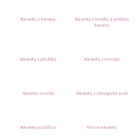
a
j
Náramky s kameny
Náramky s korálky a umělými
í
kameny
t
?
Náramky s přívěšky
Náramky s krystaly
HLEDAT
Náramky na nohu
Náramky z chirurgické oceli
D
o
p
o
r
Náramky na šňůrce
Párové náramky
u